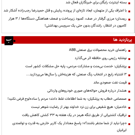
بسته اینترنت رایگان برای خبرنگاران فعال شد
با اعتراف یکی از متهمان، ابعاد تازه‌ای از پرونده ربایش و قتل حمیدرضا رجب‌زاده آشکار شد
ریمـدان؛ مرزی گرفتار در صف، کمبود زیرساخت و ضعف هماهنگی دستگاه‌ها / ۳ هزار
کامیون در انتظار، رانندگان بدون حتی یک سرویس بهداشتی!
پربازدید ها
راهنمای خرید محصولات برق صنعتی ABB
نوشابه رژیمی روی حافظه اثر می‌گذارد
پزشکیان: خدمت بی‌منت و مشارکت مردمی، پایه حل مشکلات کشور است
3 اشتباه رایج در انتخاب رنگ صنعتی که هزینه‌اش را سال‌ها می‌پردازید...
قیمت نفت صعودی ماند
هشدار درباره فروش حواله‌های صوری خودروهای وارداتی
صمصامی خطاب به پزشکیان: به شما اطلاعات غلط دادند؛ مردم را ساده‌لوح فرض نکنید!
خادمیان: هیچ شفیعی برای زن نزد خداوند بهتر از رضایت شوهر نیست
ترافیک کشتیرانی از طریق تنگه هرمز در یک هفته به ۳۳ کشتی کاهش یافت
«چرا نباید از شما متنفر باشند؟»؛ پاسخ معنادار یک کاربر خارجی به قدرت و توانمندی
ایرانیان