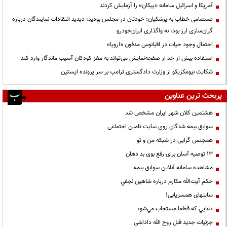
آمریکا و اسرائیل سامانه «پیکان» را آزمایش کردند
صمصامی خطاب به پزشکیان: خودتان در مجلس بودید؛ دیدید انتقادات نمایندگان درباره
گران‌سازی ارز بود، نه واگذاری ایران‌خودرو
احتمال وجود حیات در اقیانوس مدفون «اروپا»
استفاده بیش از حد از صفحه‌نمایش می‌تواند به مغز کودکان آسیب ماندگار وارد کند
شکایت نیومکزیکو از وزارت دادگستری ترامپ بر سر پرونده اپستین
پربحث ترین عناوین
هشتمین کلان شهر ایران مشخص شد
سوابق بیمه شدگان روی سایت تامین اجتماعی
همجنس گرایی در شبکه من و تو
13 توصیه آسان برای رفع بوی بد دهان
مشاهده سامانه آنلاين سوابق بیمه
حكم آيت‌الله مكارم درباره شاهين نجفي
سایتهای همسریابی!
دعايي كه قطعا مستجاب مي‌شود
جزئیات جدید قتل روح الله داداشی