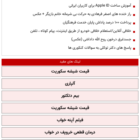
آموزش ساخت Apple ID برای کاربران ایرانی
راز خنده های اصغر فرهادی به حرکت بی شرمانه خانم بازیگر + عکس
پرداخت ۱۰۰ درصد پاداش پایان خدمت فرهنگیان
خلافی آنلاین/استعلام خلافی خودرو از طریق اینترنت، پیام کوتاه ، تلفن
جسدغرق درخون روح الله داداشی (عکس)
پاسخ های دکتر توکلی به سوالات کنکوری ها
لینک های مفید
قیمت شیشه سکوریت
آلپاری
بیم دتکتور
قیمت شیشه سکوریت
فیلم آپنه خواب
درمان قطعی خروپف در خواب