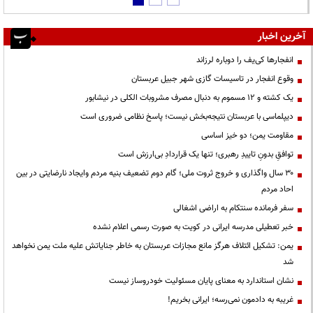
آخرین اخبار
انفجارها کی‌یف را دوباره لرزاند
وقوع انفجار در تاسیسات گازی شهر جبیل عربستان
یک کشته و ۱۲ مسموم به دنبال مصرف مشروبات الکلی در نیشابور
دیپلماسی با عربستان نتیجه‌بخش نیست؛ پاسخ نظامی ضروری است
مقاومت یمن؛ دو خیز اساسی
توافقِ بدونِ تاییدِ رهبری؛ تنها یک قراردادِ بی‌ارزش است
۳۰ سال واگذاری و خروج ثروت ملی؛ گام دوم تضعیف بنیه مردم وایجاد نارضایتی در بین
احاد مردم
سفر فرمانده سنتکام به اراضی اشغالی
خبر تعطیلی مدرسه ایرانی در کویت به صورت رسمی اعلام نشده
یمن: تشکیل ائتلاف هرگز مانع مجازات عربستان به خاطر جنایاتش علیه ملت یمن نخواهد
شد
نشان استاندارد به معنای پایان مسئولیت خودروساز نیست
غریبه به دادمون نمی‌رسه؛ ایرانی بخریم!