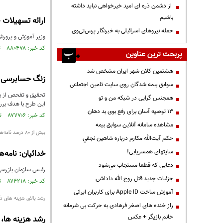
از دشمن ذره ای امید خیرخواهی نباید داشته
باشیم
ارائه تسهیلات ۳۰ میلیون‌تومانی با سود "صفر" درصد به فرهنگیان
حمله نیروهای اسرائیلی به خبرنگار پرس‌تی‌وی
وزیر آموزش و پرورش:هر یک ا
کد خبر: ۸۸۰۴۷۸ تاریخ انتشار : ۱۴۰۴/۱۱/۰۴
پربحث ترین عناوین
هشتمین کلان شهر ایران مشخص شد
زنگ حسابرسی در
سوابق بیمه شدگان روی سایت تامین اجتماعی
تحقیق و تفحص از با
همجنس گرایی در شبکه من و تو
این طرح با هدف برر
13 توصیه آسان برای رفع بوی بد دهان
کد خبر: ۸۷۷۷۰۶ تاریخ انتشار : ۱۴۰۴/۰۹/۰۸
مشاهده سامانه آنلاين سوابق بیمه
بیش از ۸۰ درصد نامه‌های سازمان بازرسی غیرمحرمانه است
حكم آيت‌الله مكارم درباره شاهين نجفي
سایتهای همسریابی!
خدائیان: نامه‌ها
دعايي كه قطعا مستجاب مي‌شود
رئیس سازمان بازرسی کل کشور، خدائیان، اعلام کر
جزئیات جدید قتل روح الله داداشی
کد خبر: ۸۷۴۲۱۸ تاریخ انتشار : ۱۴۰۴/۰۷/۰۲
آموزش ساخت Apple ID برای کاربران ایرانی
رشد بالای هزینه های ذوب آهن درآمد 0
راز خنده های اصغر فرهادی به حرکت بی شرمانه
خانم بازیگر + عکس
رشد هزینه ها، زیان ذوب آهن