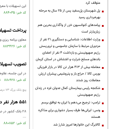
متوقف کرد
این تسهیلات با معر
پل شهرستان پل‌سفید پس از ۲۵ سال به مرحله
کد خبر: ۸۸۴۰۳۵ تاریخ انتشار : ۱۴۰۵/۰۱/۰۶
بهره‌برداری رسید
پیامدهای کنوانسیون خزر از واگذاری بحرین هم
پرداخت تسهیلات
زیان‌بارتر است
وزارت اطلاعات: شناسایی و دستگیری ۲۱ نفر از
معاون برنامه ریزی و
مزدوران مرتبط با سازمان جاسوسی و تروریستی
کد خبر: ۸۸۳۴۲۶ تاریخ انتشار : ۱۴۰۴/۱۲/۲۴
رژیم صهیونیستی و بازداشت ۴ نفر از اعضای
باندهای مسلح شرارت و اغتشاش در استان کرمان
تصویب تسهیلات ۵۰۰ میلیون تومانی نوسازی مسکن
معامله بیش از ۴۱۳ هزار تن کالا در بازار فیزیکی
در این جلسه، علاوه 
بورس کالا / حراج باز و پتروشیمی پیشران ارزش
کد خبر: ۸۸۰۹۲۸ تاریخ انتشار : ۱۴۰۴/۱۱/۱۲
معاملات روز شدند
شکنجه رئیس بیمارستان کمال عدوان غزه در زندان
پنج بانک بزرگ 73 درصد کل تسهیلات ازدواج را پرداخت کردند
رژیم صهیونیستی
551 هزار نفر در 10 ماه نخست 185 همت تسهیلات ازدواج گرفتند
ترامپ: ترجیح می‌دهم با ایران به توافق برسم
ونس: ایرانی‌ها طرف بسیار دشواری برای مذاکره
...
هستند
کد خبر: ۸۸۰۸۵۲ تاریخ انتشار : ۱۴۰۴/۱۱/۱۱
کالابرگ این خانوارها امروز شارژ شد