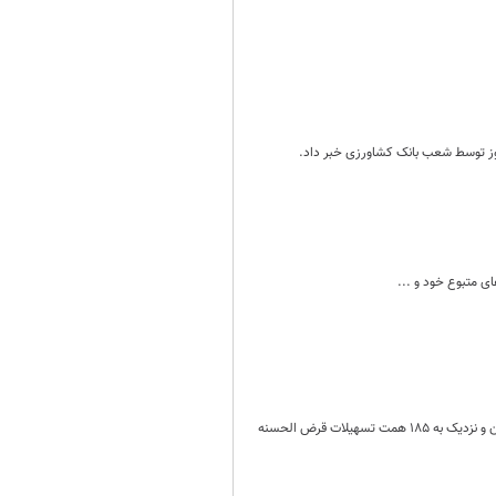
مروز توسط شعب بانک کشاورزی خبر داد.
ی متبوع خود و ...
28 بانک کشور در دوره 10 ماهه فروردین تا پایان دی ماه 1404 به حدود 551 هزار متقاضی، بیش از 184963میلیارد تومان و نزدیک به 185 همت تسهیلات قرض الحسنه