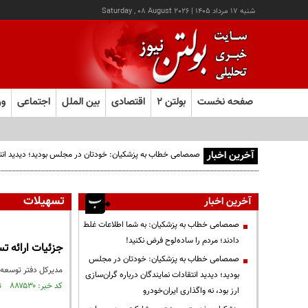
شنبه ۱۷ مرداد ۱۴۰۵
|
Saturday , 08 August 2026
صفحه نخست
بولتن ۲
اقتصادی
بین الملل
اجتماعی
ور
آخرین اخبار
صمصامی خطاب به پزشکیان: خودتان در مجلس بودید؛ دیدید انتقادا
تسهیلات
آخرین اخبار
صمصامی خطاب به پزشکیان: به شما اطلاعات غلط
دادند؛ مردم را ساده‌لوح فرض نکنید!
جزئیات ارائه تسهیلات ۳۰۰ تا ۵۰۰ میل
صمصامی خطاب به پزشکیان: خودتان در مجلس
مدیرکل دفتر توسعه اجتما
بودید؛ دیدید انتقادات نمایندگان درباره گران‌سازی
کد خبر: ۸۸۷۵۳۰ تاریخ انتشار : ۱۴۰۵/۰۲/۲۹
ارز بود، نه واگذاری ایران‌خودرو