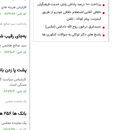
پرداخت ۱۰۰ درصد پاداش پایان خدمت فرهنگیان
افزایش هزینه های ذوب آهن اصفهان در 1403 که بیش از 70 همت بوده کل 
خلافی آنلاین/استعلام خلافی خودرو از طریق
کد خبر: ۸۷۳۰۶۸ تاریخ انتشار : ۱۴۰۴/۰۶/۰۸
اینترنت، پیام کوتاه ، تلفن
یادداشت سید صالح ه
جسدغرق درخون روح الله داداشی (عکس)
پاسخ های دکتر توکلی به سوالات کنکوری ها
به‌جای رقیب 
سید صالح هاشمی در
کد خبر: ۸۷۲۵۰۲ تاریخ انتشار : ۱۴۰۴/۰۵/۲۵
پشت پا زدن با
کارشناس سیاست گذا
مسکن است.
کد خبر: ۸۶۷۹۷۲ تاریخ انتشار : ۱۴۰۴/۰۲/۱۲
یک نماینده مجلس:
بانک ها ۲۵۶ همت وام به اعضای هیئت مدیره خودشان داده‌ اند
یک نماینده مجلس گفت: در شرایطی که ۷۰۰ هزار نفر در صف د
کد خبر: ۸۶۵۲۴۴ تاریخ انتشار : ۱۴۰۳/۱۲/۰۸