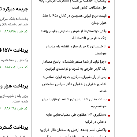
پزشکیان: خدمت بی‌منت و مشارکت مردمی، پایه
حل مشکلات کشور است
جریمه دیرکرد تسهیلات زیر ۷۰۰ میلیون توم
قیمت‌ برنج ایرانی همچنان در کانال ۴۵۰ تا ۵۵۰
هزار تومان
همراهی شبکه بانکی 
وقتی دیتاسنترها از هوش مصنوعی جلو می‌زنند؛
کد خبر: ۸۸۶۸۹۸ تاریخ انتشار : ۱۴۰۵/۰۲/۱۹
زنگ خطر برای اقتصاد AI
از خبرسازی تا جریان‌سازی نقشه راه مدیران
پرداخت ۱۵۷۰ فقره تسهیلات ودیعه اسکان جنگ تحمیلی سوم
هوشمند
یک‌هزار و ۵۷۰ فقره تسهیلات ودیعه اسکان به متقاضیان آسیب‌دیده از جنگ رمضان پرداخت شد. همچنین تعمیرات...
«چرا نباید از شما متنفر باشند؟»؛ پاسخ معنادار
کد خبر: ۸۸۶۶۰۶ تاریخ انتشار : ۱۴۰۵/۰۲/۱۴
یک کاربر خارجی به قدرت و توانمندی ایرانیان
پس از رأی شورای مرکزی جبهه ایران اسلامی؛
اعضای حقیقی و حقوقی دفتر سیاسی مشخص
پرداخت هزار و ۳۰۰ فقره تسهیلات اسکان موقت برای آسیب‌دیدگان جنگ تحمیل
شدند
بسنت مدعی شد: به زودی شاهد توافق با ایران
شده است.
خواهیم بود
کد خبر: ۸۸۶۳۸۱ تاریخ انتشار : ۱۴۰۵/۰۲/۱۱
دستگیری ۱۰۴ مظنون طی عملیات‌هایی علیه
داعش در ترکیه
پرداخت گسترده 
واکنش امام جمعه اردبیل به سخنان باقر خرازی: