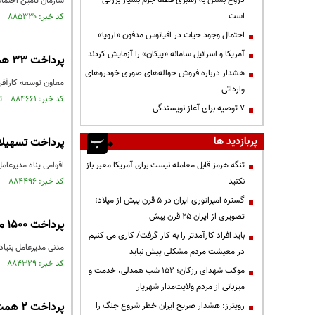
دروغ بستن به رهبری قطعاً جرم بسیار بزرگی
سازمان تأمین اجتماعی با پرداخت بیش از ۱۰۳ هزار وام ۵۰ میلیون 
است
کد خبر: ۸۸۵۳۳۰ تاریخ انتشار : ۱۴۰۵/۰۱/۲۴
احتمال وجود حیات در اقیانوس مدفون «اروپا»
آمریکا و اسرائیل سامانه «پیکان» را آزمایش کردند
پرداخت ۳۳ همت تسهیلات اشتغال ۱۴۰۴/تمدید مهلت وام‌های سال قبل تا پایان اردیبهشت
هشدار درباره فروش حواله‌های صوری خودروهای
معاون توسعه کارآفرینی و اشتغال و
وارداتی
کد خبر: ۸۸۴۶۶۱ تاریخ انتشار : ۱۴۰۵/۰۱/۱۴
۷ توصیه برای آغاز نویسندگی
پربازدید ها
پرداخت تسهیلات ۳ میلیاردتومانی به واحدهای صنفی خسارت دیده از
تنگه هرمز قابل معامله نیست برای آمریکا معبر باز
اقوامی پناه مدیرعا
نکنید
کد خبر: ۸۸۴۴۹۶ تاریخ انتشار : ۱۴۰۵/۰۱/۱۱
گستره امپراتوری ایران در ۵ قرن پیش از میلاد؛
تصویری از ایران ۲۵ قرن پیش
پرداخت ۱۵۰۰ میلیارد تومان تسهیلات قرض‌الحسنه برای کسب‌وکارهای آسیب‌دیده از جنگ
باید افراد کارآمدتر را به کار گرفت/ کاری می کنیم
مدنی مدیرعامل بنیاد برکت ستاد 
در معیشت مردم مشکلی پیش نیاید
کد خبر: ۸۸۴۳۲۹ تاریخ انتشار : ۱۴۰۵/۰۱/۰۹
موکب شهدای رزکان؛ ۱۵۲ شب همدلی، خدمت و
میزبانی از مردم ولایت‌مدار شهریار
پرداخت ۲ همت تسهیلات برای اسکان موقت ساکنان واحدهای آسیب دیده از جنگ
رویترز: هشدار صریح ایران خطر شروع جنگ را