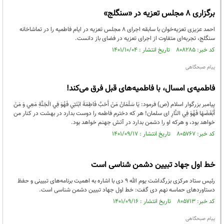
برگزاری ۸ مجلس تعزیه در «سنگلج»
احمد عزیزی تعزیه‌خوان با سابقه اجرای ۸ مجلس تعزیه در ایام فاطمیه را در تماشاخانه
سنگلج، تجربه‌ای متفاوت از اجرای تعزیه در فضای باز دانست.
کد خبر: ۸۰۸۲۸۵ تاریخ انتشار : ۱۴۰۱/۱۰/۰۴
پیام صبحگاهی
فاطمیه‌ی امسال، با فاطمیه‌های قبل فرق می‌کند!
پیامبر بزرگوار اسلام (ص) فرمود: يَا سَلْمَانُ مَنْ أَحَبَّ فَاطِمَةَ ابْنَتِي فَهُوَ فِي الْجَنَّةِ مَعِي وَ مَنْ
أَبْغَضَهَا فَهُوَ فِي النَّارِ ای سلمان! هر که دخترم فاطمه را دوست بدارد در بهشت در کنار من
خواهد بود، و هرکه او را دشمن بدارد در آتش جهنم خواهد بود.
کد خبر: ۸۰۵۷۶۷ تاریخ انتشار : ۱۴۰۱/۰۹/۱۷
خط اول جهاد تبیین دشمن شناسی است
رئیس ستاد مرکزی بزرگداشت یوم الله ۹ دی با اشاره به اهمیت برنامه‌های تبیینی و حفظ
دستاوردهای حماسه نهم دی گفت: خط اول جهاد تبیین دشمن شناسی است.
کد خبر: ۸۰۵۷۱۳ تاریخ انتشار : ۱۴۰۱/۰۹/۱۶
پیام صبحگاهی