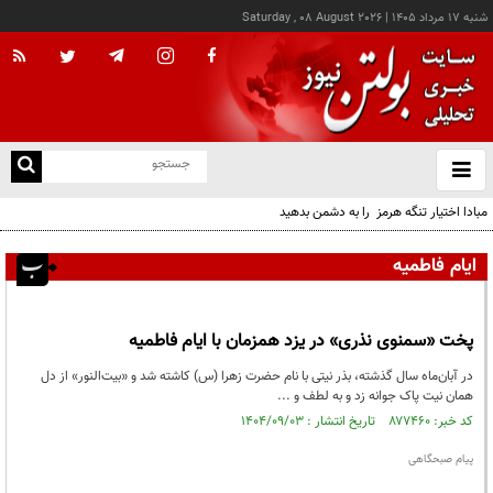
شنبه ۱۷ مرداد ۱۴۰۵
|
Saturday , 08 August 2026
از
و
ته
مبادا اختیار تنگه هرمز را به دشمن بدهید
ن
نو
ایام فاطمیه
پخت «سمنوی نذری» در یزد همزمان با ایام فاطمیه
در آبان‌ماه سال گذشته، بذر نیتی با نام حضرت زهرا (س) کاشته شد و «بیت‌النور» از دل
همان نیت پاک جوانه زد و به لطف و ...
کد خبر: ۸۷۷۴۶۰ تاریخ انتشار : ۱۴۰۴/۰۹/۰۳
پیام صبحگاهی