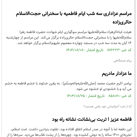
مراسم عزاداری سه شب ایام فاطمیه با سخنرانی حجت‌الاسلام
حائری‌زاده
هیئت ابناءالزهراء سلام‌الله‌علیها مراسم سوگواری ایام شهادت حضرت فاطمه زهرا
سلام‌الله‌علیها را با سخنرانی حجت‌الاسلام حائری‌زاده برگزار می‌کند. این مراسم از چهارشنبه
۱۴ آبان به مدت سه شب در مسجد چهارده معصوم علیهم‌السلام برگزار خواهد شد.
کد خبر: ۸۷۶۲۲۳ تاریخ انتشار : ۱۴۰۴/۰۸/۰۸
پیام صبحگاهی
ما عزادار مادریم
پيامبر اکرم حضرت محمد (صلی‌الله‌علیه‌و‌اله‌وسلّم) : به یقین خداوند با خشم فاطمه به خشم
مى آید و با خشنودى او خشنود مى شود.
کد خبر: ۸۵۸۰۶۰ تاریخ انتشار : ۱۴۰۳/۰۸/۲۵
آیا از امت آخرالزمانی خود راضی هستید؟
فاطمه عزیز ! تربت بی‌نشانت نشانه راه بود
این دفعه اما با آنچه در صدر اسلام اتفاق افتاده بود، تفاوت بنیادین داشت. امت اسلام،
تجربه‌ای ۱۴۰۰ ساله را به دوش کشیده بود. چهره‌ها را از پشت نقاب‌ها می‌دید. سره‌ها را از