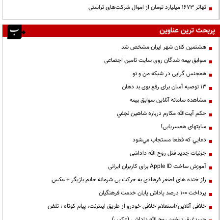
تهاتر ۱۶۷۳ میلیارد تومان از اموال شرکت‌های تراستی
پربحث ترین عناوین
هشتمین کلان شهر ایران مشخص شد
سوابق بیمه شدگان روی سایت تامین اجتماعی
همجنس گرایی در شبکه من و تو
13 توصیه آسان برای رفع بوی بد دهان
مشاهده سامانه آنلاين سوابق بیمه
حكم آيت‌الله مكارم درباره شاهين نجفي
سایتهای همسریابی!
دعايي كه قطعا مستجاب مي‌شود
جزئیات جدید قتل روح الله داداشی
آموزش ساخت Apple ID برای کاربران ایرانی
راز خنده های اصغر فرهادی به حرکت بی شرمانه خانم بازیگر + عکس
پرداخت ۱۰۰ درصد پاداش پایان خدمت فرهنگیان
خلافی آنلاین/استعلام خلافی خودرو از طریق اینترنت، پیام کوتاه ، تلفن
جسدغرق درخون روح الله داداشی (عکس)