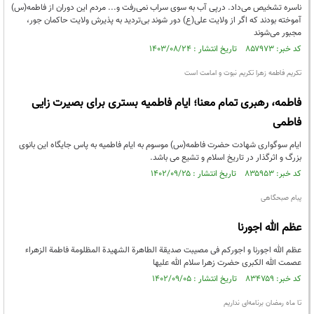
ناسره تشخیص می‌داد. درپی آب به سوی سراب نمی‌رفت و‌... مردم این دوران از فاطمه‌(س)
آموخته بودند که اگر از ولایت علی(ع) دور شوند بی‌تردید به پذیرش ولایت حاکمان جور،
مجبور می‌شوند
کد خبر: ۸۵۷۹۷۳ تاریخ انتشار : ۱۴۰۳/۰۸/۲۴
تکریم فاطمه زهرا تکریم نبوت و امامت است
فاطمه، رهبری تمام معنا؛ ایام فاطمیه بستری برای بصیرت زایی
فاطمی
ایام سوگواری شهادت حضرت فاطمه(س) موسوم به ایام فاطمیه به پاس جایگاه این بانوی
بزرگ و اثرگذار در تاریخ اسلام و تشیع می باشد.
کد خبر: ۸۳۵۹۵۳ تاریخ انتشار : ۱۴۰۲/۰۹/۲۵
پبام صبحگاهی
عظم الله اجورنا
عظم الله اجورنا و اجورکم فی مصیبت صدیقة الطاهرة الشهیدة المظلومة فاطمة الزهراء
عصمت الله الکبری حضرت زهرا سلام الله علیها
کد خبر: ۸۳۴۷۵۹ تاریخ انتشار : ۱۴۰۲/۰۹/۰۵
تا ماه رمضان برنامه‌ای نداریم