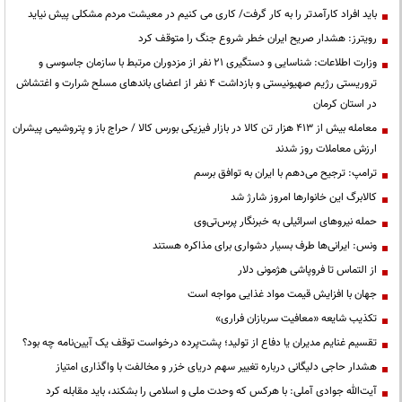
باید افراد کارآمدتر را به کار گرفت/ کاری می کنیم در معیشت مردم مشکلی پیش نیاید
رویترز: هشدار صریح ایران خطر شروع جنگ را متوقف کرد
وزارت اطلاعات: شناسایی و دستگیری ۲۱ نفر از مزدوران مرتبط با سازمان جاسوسی و
تروریستی رژیم صهیونیستی و بازداشت ۴ نفر از اعضای باندهای مسلح شرارت و اغتشاش
در استان کرمان
معامله بیش از ۴۱۳ هزار تن کالا در بازار فیزیکی بورس کالا / حراج باز و پتروشیمی پیشران
ارزش معاملات روز شدند
ترامپ: ترجیح می‌دهم با ایران به توافق برسم
کالابرگ این خانوارها امروز شارژ شد
حمله نیروهای اسرائیلی به خبرنگار پرس‌تی‌وی
ونس: ایرانی‌ها طرف بسیار دشواری برای مذاکره هستند
از التماس تا فروپاشی هژمونی دلار
جهان با افزایش قیمت مواد غذایی مواجه است
تکذیب شایعه «معافیت سربازان فراری»
تقسیم غنایم مدیران یا دفاع از تولید؛ پشت‌پرده درخواست توقف یک آیین‌نامه چه بود؟
هشدار حاجی دلیگانی درباره تغییر سهم دریای خزر و مخالفت با واگذاری امتیاز
آیت‌الله جوادی آملی: با هرکس که وحدت ملی و اسلامی را بشکند، باید مقابله کرد