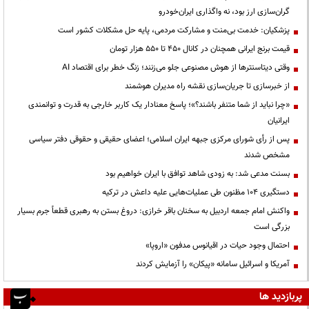
گران‌سازی ارز بود، نه واگذاری ایران‌خودرو
پزشکیان: خدمت بی‌منت و مشارکت مردمی، پایه حل مشکلات کشور است
قیمت‌ برنج ایرانی همچنان در کانال ۴۵۰ تا ۵۵۰ هزار تومان
وقتی دیتاسنترها از هوش مصنوعی جلو می‌زنند؛ زنگ خطر برای اقتصاد AI
از خبرسازی تا جریان‌سازی نقشه راه مدیران هوشمند
«چرا نباید از شما متنفر باشند؟»؛ پاسخ معنادار یک کاربر خارجی به قدرت و توانمندی
ایرانیان
پس از رأی شورای مرکزی جبهه ایران اسلامی؛ اعضای حقیقی و حقوقی دفتر سیاسی
مشخص شدند
بسنت مدعی شد: به زودی شاهد توافق با ایران خواهیم بود
دستگیری ۱۰۴ مظنون طی عملیات‌هایی علیه داعش در ترکیه
واکنش امام جمعه اردبیل به سخنان باقر خرازی: دروغ بستن به رهبری قطعاً جرم بسیار
بزرگی است
احتمال وجود حیات در اقیانوس مدفون «اروپا»
آمریکا و اسرائیل سامانه «پیکان» را آزمایش کردند
پربازدید ها