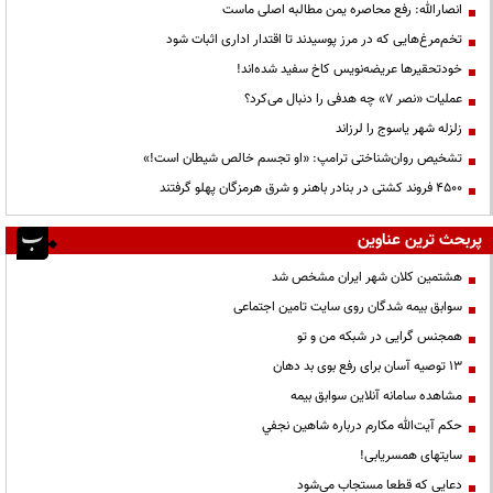
انصارالله: رفع محاصره یمن مطالبه اصلی ماست
تخم‌مرغ‌هایی که در مرز پوسیدند تا اقتدار اداری اثبات شود
خودتحقیرها عریضه‌نویس کاخ سفید شده‌اند!
عملیات «نصر ۷» چه هدفی را دنبال می‌کرد؟
زلزله شهر یاسوج را لرزاند
تشخیص روان‌شناختی ترامپ: «او تجسم خالص شیطان است!»
۴۵۰۰ فروند کشتی در بنادر باهنر و شرق هرمزگان پهلو گرفتند
پربحث ترین عناوین
هشتمین کلان شهر ایران مشخص شد
سوابق بیمه شدگان روی سایت تامین اجتماعی
همجنس گرایی در شبکه من و تو
13 توصیه آسان برای رفع بوی بد دهان
مشاهده سامانه آنلاين سوابق بیمه
حكم آيت‌الله مكارم درباره شاهين نجفي
سایتهای همسریابی!
دعايي كه قطعا مستجاب مي‌شود