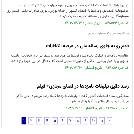
در روز پایانی تبلیغات انتخابات ریاست جمهوری دوره چهاردهم، شش نامزد درباره
موضوعات اقتصادی و مرتبط با اقتصاد کشور از جمله بورس، تورم، صادرات نفت، کشاورزی،
سرمایه‌گذاری خارجی و مساله تحریم صحبت کردند.
کد خبر: ۸۴۸۵۶۴ تاریخ انتشار : ۱۴۰۳/۰۴/۰۷
و بالاخره تحولی که منتظرش بودیم
قدم رو به جلوی رسانه ملی در عرصه انتخابات
مقایسه برنامه‌های تدارک دیده شده توسط سازمان صدا و سیما در ایام انتخابات ریاست
جمهوری با ادوار پیشین، حاکی از تغییرات مثبتی است که حداقل در این حوزه رخ داده.
کد خبر: ۸۴۸۰۸۶ تاریخ انتشار : ۱۴۰۳/۰۳/۳۰
رصد دقیق تبلیغات نامزدها در فضای مجازی+ فیلم
سخنگوی ستاد انتخابات کشور گفت: تبلیغات نامزدها کاملا رصد می‌شود، حتی تذکر
می‌گیرند و برمبنای قانون با آنها رفتار می‌شود.
کد خبر: ۸۴۷۵۶۰ تاریخ انتشار : ۱۴۰۳/۰۳/۲۲
1
2
3
4
5
6
7
8
9
10
11
>