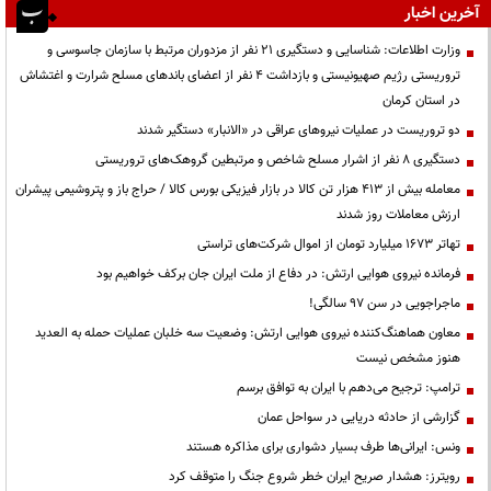
آخرین اخبار
وزارت اطلاعات: شناسایی و دستگیری ۲۱ نفر از مزدوران مرتبط با سازمان جاسوسی و
تروریستی رژیم صهیونیستی و بازداشت ۴ نفر از اعضای باندهای مسلح شرارت و اغتشاش
در استان کرمان
دو تروریست در عملیات نیروهای عراقی در «الانبار» دستگیر شدند
دستگیری ۸ نفر از اشرار مسلح شاخص و مرتبطین گروهک‌های تروریستی
معامله بیش از ۴۱۳ هزار تن کالا در بازار فیزیکی بورس کالا / حراج باز و پتروشیمی پیشران
ارزش معاملات روز شدند
تهاتر ۱۶۷۳ میلیارد تومان از اموال شرکت‌های تراستی
فرمانده نیروی هوایی ارتش: در دفاع از ملت ایران جان برکف خواهیم بود
ماجراجویی در سن ۹۷ سالگی!
معاون هماهنگ‌کننده نیروی هوایی ارتش: وضعیت سه خلبان عملیات حمله به العدید
هنوز مشخص نیست
ترامپ: ترجیح می‌دهم با ایران به توافق برسم
گزارشی از حادثه دریایی در سواحل عمان
ونس: ایرانی‌ها طرف بسیار دشواری برای مذاکره هستند
رویترز: هشدار صریح ایران خطر شروع جنگ را متوقف کرد