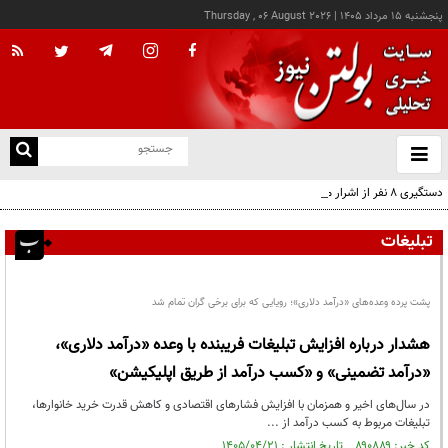
پنجشنبه ۱۵ مرداد ۱۴۰۵
|
Thursday , 06 August 2026
از
و
ته
دستگیری ۸ نفر از اشرار مسلح شاخص و مرتبطین گروهک‌های تروریستی
ن
نو
تبلیغات
پشت پرده وعده‌های «درآمد دلاری»؛ رویایی که برای برخی گران تمام شد
هشدار درباره افزایش تبلیغات فریبنده با وعده «درآمد دلاری»،
«درآمد تضمینی» و «کسب درآمد از طریق اپلیکیشن»
در سال‌های اخیر و همزمان با افزایش فشارهای اقتصادی و کاهش قدرت خرید خانوارها،
تبلیغات مربوط به کسب درآمد از ...
کد خبر: ۸۹۰۸۸۹ تاریخ انتشار : ۱۴۰۵/۰۴/۲۱