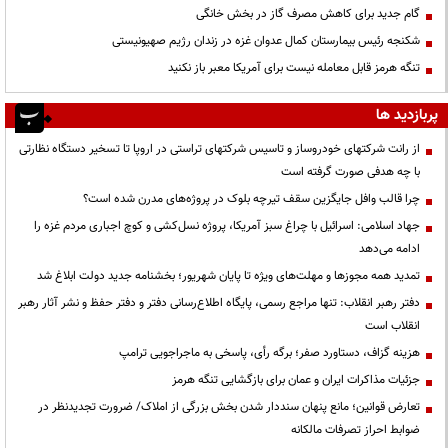
گام جدید برای کاهش مصرف گاز در بخش خانگی
شکنجه رئیس بیمارستان کمال عدوان غزه در زندان رژیم صهیونیستی
تنگه هرمز قابل معامله نیست برای آمریکا معبر باز نکنید
پربازدید ها
از رانت‌ شرکتهای خودروساز و تاسیس شرکتهای تراستی در اروپا تا تسخیر دستگاه نظارتی
با چه هدفی صورت گرفته است
چرا قالب وافل جایگزین سقف تیرچه بلوک در پروژه‌های مدرن شده است؟
جهاد اسلامی: اسرائیل با چراغ سبز آمریکا، پروژه نسل‌کشی و کوچ اجباری مردم غزه را
ادامه می‌دهد
تمدید همه مجوزها و مهلت‌های ویژه تا پایان شهریور؛ بخشنامه جدید دولت ابلاغ شد
دفتر رهبر انقلاب: تنها مراجع رسمی، پایگاه اطلاع‌رسانی دفتر و دفتر حفظ و نشر آثار رهبر
انقلاب است
هزینه گزاف، دستاورد صفر؛ برگه رأی، پاسخی به ماجراجویی ترامپ
جزئیات مذاکرات ایران و عمان برای بازگشایی تنگه هرمز
تعارض قوانین؛ مانع پنهان سنددار شدن بخش بزرگی از املاک/ ضرورت تجدیدنظر در
ضوابط احراز تصرفات مالکانه