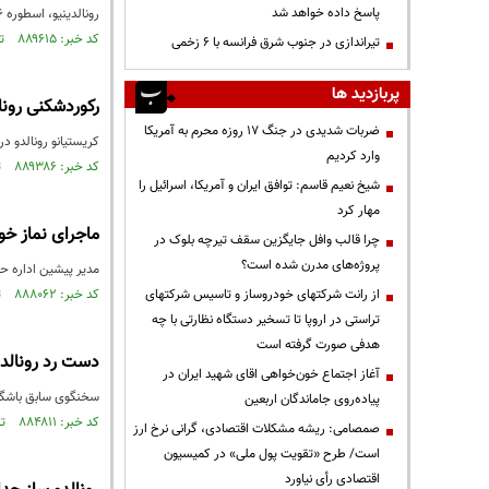
پاسخ داده خواهد شد
رونالدینیو، اسطوره ۴۶ ساله برزیلی و برنده توپ طلای ۲۰۰۵، با قراردادی به باشگاه راونا در سری سی ایتالیا پیوست.
کد خبر: ۸۸۹۶۱۵ تاریخ انتشار : ۱۴۰۵/۰۳/۳۱
تیراندازی در جنوب شرق فرانسه با ۶ زخمی
پربازدید ها
رکوردشکنی رونا
ضربات شدیدی در جنگ ۱۷ روزه محرم به آمریکا
کریستیانو رونالدو در سن ۴۱ سال و ۱۳۲ روز، مسن‌ترین بازیکن غیر دروازه‌بان تاریخ جام جهانی فوتبال است که در ترکیب اصل
وارد کردیم
کد خبر: ۸۸۹۳۸۶ تاریخ انتشار : ۱۴۰۵/۰۳/۲۷
شیخ نعیم قاسم: توافق ایران و آمریکا، اسرائیل را
مهار کرد
ماجرای نماز خوا
چرا قالب وافل جایگزین سقف تیرچه بلوک در
پروژه‌های مدرن شده است؟
مدیر پیشین اداره حق
از رانت‌ شرکتهای خودروساز و تاسیس شرکتهای
کد خبر: ۸۸۸۰۶۲ تاریخ انتشار : ۱۴۰۵/۰۳/۰۷
تراستی در اروپا تا تسخیر دستگاه نظارتی با چه
هدفی صورت گرفته است
دست رد رونالدو
آغاز اجتماع خون‌خواهی اقای شهید ایران در
سخنگوی سابق باشگاه 
پیاده‌روی جاماندگان اربعین
کد خبر: ۸۸۴۸۱۱ تاریخ انتشار : ۱۴۰۵/۰۱/۱۶
صمصامی: ریشه مشکلات اقتصادی، گرانی نرخ ارز
است/ طرح «تقویت پول ملی» در کمیسیون
اقتصادی رأی نیاورد