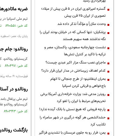
بهره‌برداری رسید
ضربه ماتادورها
گستره امپراتوری ایران در ۵ قرن پیش از میلاد؛
تصویری از ایران ۲۵ قرن پیش
تیم ملی اسپانیا در یکی از حساس‌تر
وحدت مکرّراً و مؤکّداً تذکر داده شد
کد خبر: ۸۹۰۵۵۱ تاریخ انتشار : ۱۴۰۵/۰۴/۱۶
پزشکیان: تنها کسانی که در خیابان بودند ایران را
پایان یک عصر؛ اسطوره 
نگه نداشتند همه سهیم هستند
نشست چهارجانبه سعودی، پاکستان، مصر و
رونالدو: جام جهانی ۲۰۲۶ آخرین ن
ترکیه با تاکید بر کنترل تنش‌ها
کریستیانو رونالدو، کاپیتان و اسطوره ف
ماجرای نصب سنگ مزار اکبر عبدی چیست؟
کد خبر: ۸۹۰۴۹۷ تاریخ انتشار : ۱۴۰۵/۰۴/۱۵
کدام اهداف زیرساختی در مدار ایران قرار دارد؟
فوق‌ستاره ۴۱ ساله پرتغال با ثبت ۹۷۶مین گل دوران حرفه‌ای، هم پرتغال را راهی یک‌چهارم نهایی جام جهانی ۲۰۲۶ کرد و هم در جمع برترین گلزنان تاریخ جام جهانی قرار گرفت
بحران اینفانتینو؛ از طرح جنجالی تا اتهام
باج‌خواهی و قربانی کردن اسپانیا
رونالدو در آست
رویترز مدعی شد: وزارت خزانه‌داری آمریکا برخی
تحریم‌های مرتبط با ایران را لغو کرد
کریستیانو رونالدو ع
پارچه فروشی که هیچ نسبتی با بانک آینده ندارد!
کد خبر: ۸۹۰۳۴۳ تاریخ انتشار : ۱۴۰۵/۰۴/۱۲
حشدالشعبی هر گونه درگیری در شهر سامراء را
تکذیب کرد
بازگشت رونالدینیو به
یمن: فرار رو به جلوی عربستان با تشدیدی فراگیر