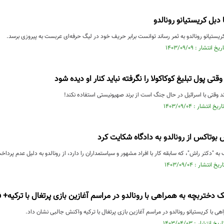
 دبل کریستیانو رونالدو
کریستیانو رونالدو به ثمر رساند توانست برابر حریف خود در لیگ حرفه‌ای عربست به پیروزی برسد.
وقتی پول تبلیغ کوکاکولا را نگرفته نباید کنار او دیده شود
ند وقتی با اسرائیل در حال جنگ است از برند صهیونیستی استفاده نکند!
تاکس از رونالدو به دادگاه شکایت کرد
ه "دکتر راش"، که سابقه کار با افراد مشهور و سیاستمداران را دارد، از رونالدو به دلیل عدم پر
دختربچه به همراهی با رونالدو در مراسم آغازین بازی پرتغال با ترکیه+ ف
ی با کریستیانو رونالدو در مراسم آغازین بازی پرتغال با ترکیه واکنش جالبی نشان داد.