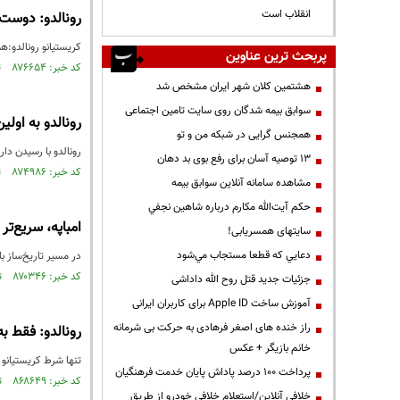
انقلاب است
رونالدو: دوست
کریستیانو رونالدو:همیش
پربحث ترین عناوین
کد خبر: ۸۷۶۶۵۴ تاریخ انتشار : ۱۴۰۴/۰۸/۱۵
هشتمین کلان شهر ایران مشخص شد
سوابق بیمه شدگان روی سایت تامین اجتماعی
رونالدو به اولی
همجنس گرایی در شبکه من و تو
رونالدو با رسیدن دارایی خالصش به ۱.۴ میلیارد دلار، اولین فوتبالیستی است که 
13 توصیه آسان برای رفع بوی بد دهان
کد خبر: ۸۷۴۹۸۶ تاریخ انتشار : ۱۴۰۴/۰۷/۱۶
مشاهده سامانه آنلاين سوابق بیمه
حكم آيت‌الله مكارم درباره شاهين نجفي
امباپه، سریع‌تر از مسی و رونالدو
سایتهای همسریابی!
دعايي كه قطعا مستجاب مي‌شود
در مسیر تاریخ‌ساز بازیکنان بزرگ، رسیدن به ۵۰ گل ملی ه
کد خبر: ۸۷۰۳۴۶ تاریخ انتشار : ۱۴۰۴/۰۴/۰۳
جزئیات جدید قتل روح الله داداشی
آموزش ساخت Apple ID برای کاربران ایرانی
راز خنده های اصغر فرهادی به حرکت بی شرمانه
رونالدو: فقط ب
خانم بازیگر + عکس
تنها شرط‌ کریستیانو 
پرداخت ۱۰۰ درصد پاداش پایان خدمت فرهنگیان
کد خبر: ۸۶۸۶۴۹ تاریخ انتشار : ۱۴۰۴/۰۲/۲۹
خلافی آنلاین/استعلام خلافی خودرو از طریق