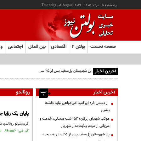
پنجشنبه ۱۵ مرداد ۱۴۰۵
|
Thursday , 06 August 2026
صفحه نخست
بولتن ۲
اقتصادی
بین الملل
اجتماعی
ور
آخرین اخبار
پل شهرستان پل‌سفید پس از ۲۵ سال به مرحله بهره‌برداری رسید
رونالدو
آخرین اخبار
از دشمن ذره ای امید خیرخواهی نباید داشته
باشیم
پایان یک رؤیا 
موکب شهدای رزکان؛ ۱۵۲ شب همدلی، خدمت و
کریستیانو رونالدو، فوق‌ستاره ۴۱ ساله فوتبال جهان، آخرین حضورش در جام جهانی را
میزبانی از مردم ولایت‌مدار شهریار
کد خبر: ۸۹۰۵۵۲ تاریخ انتشار : ۱۴۰۵/۰۴/۱۶
پل شهرستان پل‌سفید پس از ۲۵ سال به مرحله