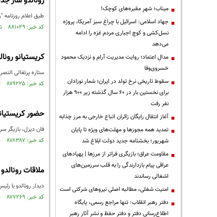
رونالدو ساز جد
میناب؛ شهرِ مقبره‌های کوچک!
طبق اعلام روزنامه "
جهاد اسلامی: اسرائیل با چراغ سبز آمریکا، پروژه
کد خبر: ۸۸۱۰۲۹ تاریخ انتشار : ۱۴۰۴/۱۱/۱۴
نسل‌کشی و کوچ اجباری مردم غزه را ادامه
می‌دهد
کریستیانو رونال
مدالِ اعتماد؛ روایت مدیریت آرام و نزدیک محمود
خسروی‌وفا
ستاره پرتغالی النصر
سقوط تاریخی نرخ تولد در ایران؛ شمار نوزادان
کد خبر: ۸۷۹۲۲۵ تاریخ انتشار : ۱۴۰۴/۱۰/۰۷
برای نخستین بار در ۶۰ سال گذشته زیر ۹۰۰ هزار
نفر رفت
حضور کریستیانو
آغاز انتقال رایگان زائران اتباع خارجی به مرز چذابه
فان دیزل، بازیگر س
تمدید همه مجوزها و مهلت‌های ویژه تا پایان
کد خبر: ۸۷۸۳۸۷ تاریخ انتشار : ۱۴۰۴/۰۹/۲۲
شهریور؛ بخشنامه جدید دولت ابلاغ شد
مقاومت عراق؛ بازیگری فراتر از مرزها | پهپادهای
عراقی پیام بازدارندگی را به قلب سرزمین‌های
ملاقات رونالدو
اشغالی رساندند
دیدار رونالدو با رئ
‌امنیت شغلی، مطالبه اصلی نیروهای شرکتی است
کد خبر: ۸۷۷۲۶۹ تاریخ انتشار : ۱۴۰۴/۰۸/۲۹
دفتر رهبر انقلاب: تنها مراجع رسمی، پایگاه
اطلاع‌رسانی دفتر و دفتر حفظ و نشر آثار رهبر