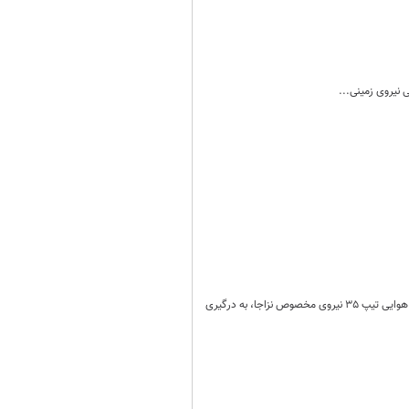
 نیروی زمینی...
فرمانده نیروی زمینی ارتش گفت: هوانیروز ارتش در شب نخست این رزمایش توانست، مضاف بر هلی‌برن کاملاً متحرک هوایی تیپ 35 نیروی مخصوص نزاجا، به درگیری