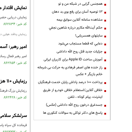
همجنس گرایی در شبکه من و تو
نمایش اقتدار م
13 توصیه آسان برای رفع بوی بد دهان
زمایش دریایی حضرت 
مشاهده سامانه آنلاين سوابق بیمه
کد خبر: ۸۶۲۸۳۴ تاریخ انتشار : ۱۴۰۳/۱۰/۲۸
حكم آيت‌الله مكارم درباره شاهين نجفي
رزمایش پدافند هوایی در 
سایتهای همسریابی!
دعايي كه قطعا مستجاب مي‌شود
امیر رهبر: آسم
جزئیات جدید قتل روح الله داداشی
امیر رهبر فعال رسانه ای درباره پدافند هوایی ۴۰۳
آموزش ساخت Apple ID برای کاربران ایرانی
کد خبر: ۸۶۲۶۵۴ تاریخ انتشار : ۱۴۰۳/۱۰/۲۴
راز خنده های اصغر فرهادی به حرکت بی شرمانه
خانم بازیگر + عکس
رزمایش ۱۱۰ هزار نفری راهیان قدس
پرداخت ۱۰۰ درصد پاداش پایان خدمت فرهنگیان
خلافی آنلاین/استعلام خلافی خودرو از طریق
رزمایش بزرگ فرهنگی-رزمی ۱۱۰ هزار نفری راهیان قدس با حضور ب
اینترنت، پیام کوتاه ، تلفن
کد خبر: ۸۶۲۴۲۸ تاریخ انتشار : ۱۴۰۳/۱۰/۲۱
جسدغرق درخون روح الله داداشی (عکس)
پاسخ های دکتر توکلی به سوالات کنکوری ها
سرلشکر سلامی: 
فرمانده کل سپاه پاس