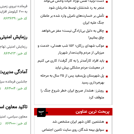
دست نزنید؛ لمس نوزاد حیات وحش می‌تواند
فرمانده نیروی زمین
منجر به رد شدنشان توسط مادرشان شود
به ۲۰۰ کیلومتر افزایش دهد‌.
تأملی بر خسارت‌های نامرئی وارد شده بر عاملان
کد خبر: ۸۶۳۶۳۹ تاریخ انتشار : ۱۴۰۳/۱۱/۰۸
جنگ علیه ایران
چاقی به دلیل بی‌ارادگی نیست؛ مغز می‌خواهد
رزمایش امنیتی
چاق بمانیم!
موکب شهدای رزکان؛ ۱۵۲ شب همدلی، خدمت و
رزمایش امنیتی تها
میزبانی از مردم ولایت‌مدار شهریار
کد خبر: ۸۶۳۰۲۳ تاریخ انتشار : ۱۴۰۳/۱۰/۳۰
باید افراد کارآمدتر را به کار گرفت/ کاری می کنیم
در معیشت مردم مشکلی پیش نیاید
آمادگی مدیریت
پل شهرستان پل‌سفید پس از ۲۵ سال به مرحله
جانشین فرمانده سپا
بهره‌برداری رسید
کد خبر: ۸۶۳۰۰۴ تاریخ انتشار : ۱۴۰۳/۱۰/۳۰
رویترز: هشدار صریح ایران خطر شروع جنگ را
متوقف کرد
تاکید معاون است
پربحث ترین عناوین
معاون سیاسی، امنیتی 
هشتمین کلان شهر ایران مشخص شد
کد خبر: ۸۶۳۰۰۰ تاریخ انتشار : ۱۴۰۳/۱۰/۳۰
سوابق بیمه شدگان روی سایت تامین اجتماعی