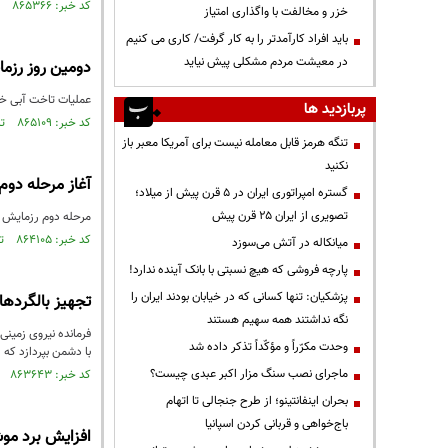
کد خبر: ۸۶۵۳۶۶ تاریخ انتشار : ۱۴۰۳/۱۲/۱۱
خزر و مخالفت با واگذاری امتیاز
باید افراد کارآمدتر را به کار گرفت/ کاری می کنیم
در معیشت مردم مشکلی پیش نیاید
دومین روز رزمای
عملیات تاخت آبی خاک
پربازدید ها
کد خبر: ۸۶۵۱۰۹ تاریخ انتشار : ۱۴۰۳/۱۲/۰۵
تنگه هرمز قابل معامله نیست برای آمریکا معبر باز
نکنید
آغاز مرحله دوم رزما
گستره امپراتوری ایران در ۵ قرن پیش از میلاد؛
تصویری از ایران ۲۵ قرن پیش
مرحله دوم رزمایش اقتدار پدافند هوایی ۱۴۰۳ از فردا (سه‌
کد خبر: ۸۶۴۱۰۵ تاریخ انتشار : ۱۴۰۳/۱۱/۱۵
میانکاله در آتش می‌سوزد
پارچه فروشی که هیچ نسبتی با بانک آینده ندارد!
پزشکیان: تنها کسانی که در خیابان بودند ایران را
تجهیز بالگردهای
نگه نداشتند همه سهیم هستند
وحدت مکرّراً و مؤکّداً تذکر داده شد
با دشمن بپردازد که 
ماجرای نصب سنگ مزار اکبر عبدی چیست؟
کد خبر: ۸۶۳۶۴۳ تاریخ انتشار : ۱۴۰۳/۱۱/۰۸
بحران اینفانتینو؛ از طرح جنجالی تا اتهام
باج‌خواهی و قربانی کردن اسپانیا
افزایش برد موشک‌