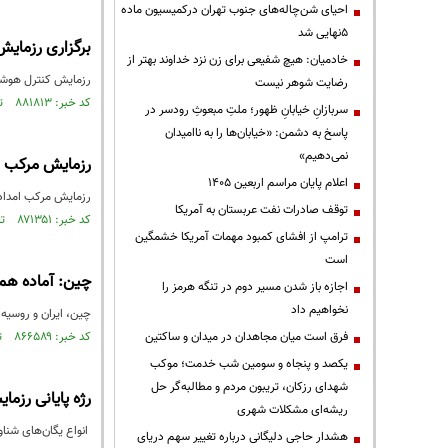
احیای شن‌چاله‌های جنوب تهران درکمیسیون ماده
۵نهایی شد
برگزاری رزمایش
خادمیان: هیچ شفیعی برای زن نزد خداوند بهتر از
رزمایش کنترل هوشمند
رضایت شوهر نیست
کد خبر: ۸۸۱۸۱۳ تاریخ انتشار : ۱۴۰۴/۱۱/۲۸
سربازانِ خیابانِ ظهور؛ ملتِ مبعوثِ رودسر در
پاسخ به دشمن: «خیابان‌ها را به ناامیدان
نمی‌دهیم»
رزمایش مرکب ام
اعلام پایان مراسم اربعین ۱۴۰۵
رزمایش مرکب امداد و نجات دریایی ۲۰۲۵ دریای خزر (CASAREX2025)، با حضو
توقف صادرات نفت عربستان به آمریکا
کد خبر: ۸۷۱۳۵۱ تاریخ انتشار : ۱۴۰۴/۰۴/۲۹
ترامپ از افشای کمبود مهمات آمریکا خشمگین
است
چین: آماده همک
اجازه باز شدن مسیر دوم در تنگه هرمز را
نخواهیم داد
چین، ایران و روسیه از سال ۲۰۱۹ پنج رزمایش دریایی مشترک مو
فرق است میان مجاهدان در میدان و ساکتین
کد خبر: ۸۶۶۵۸۹ تاریخ انتشار : ۱۴۰۴/۰۱/۰۸
یکصد و پنجاه و سومین شب خدمت؛ موکب
شهدای رزکان، تریبون مردم و مطالبه‌گر حل
رژه پایانی رزمایش 
ریشه‌ای مشکلات شهری
انواع یگان‌های شنا
هشدار حاجی دلیگانی درباره تغییر سهم دریای