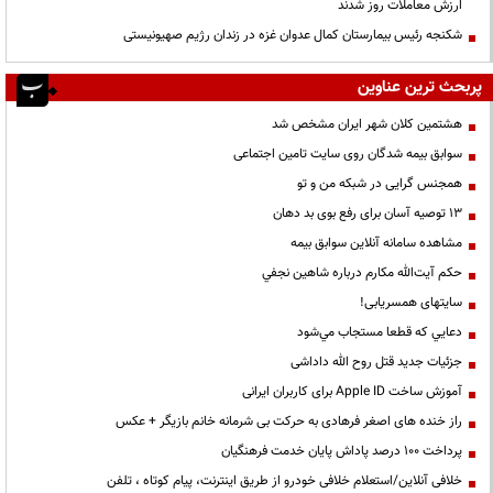
ارزش معاملات روز شدند
شکنجه رئیس بیمارستان کمال عدوان غزه در زندان رژیم صهیونیستی
پربحث ترین عناوین
هشتمین کلان شهر ایران مشخص شد
سوابق بیمه شدگان روی سایت تامین اجتماعی
همجنس گرایی در شبکه من و تو
13 توصیه آسان برای رفع بوی بد دهان
مشاهده سامانه آنلاين سوابق بیمه
حكم آيت‌الله مكارم درباره شاهين نجفي
سایتهای همسریابی!
دعايي كه قطعا مستجاب مي‌شود
جزئیات جدید قتل روح الله داداشی
آموزش ساخت Apple ID برای کاربران ایرانی
راز خنده های اصغر فرهادی به حرکت بی شرمانه خانم بازیگر + عکس
پرداخت ۱۰۰ درصد پاداش پایان خدمت فرهنگیان
خلافی آنلاین/استعلام خلافی خودرو از طریق اینترنت، پیام کوتاه ، تلفن