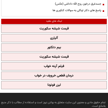
جسدغرق درخون روح الله داداشی (عکس)
پاسخ های دکتر توکلی به سوالات کنکوری ها
لینک های مفید
قیمت شیشه سکوریت
آلپاری
بیم دتکتور
قیمت شیشه سکوریت
فیلم آپنه خواب
درمان قطعی خروپف در خواب
لیزر فوتونا
تمام حقوق مادی و معنوی این سایت متعلق به بولتن نیوز است و استفاده از مطالب با ذکر منبع
بلامانع است.