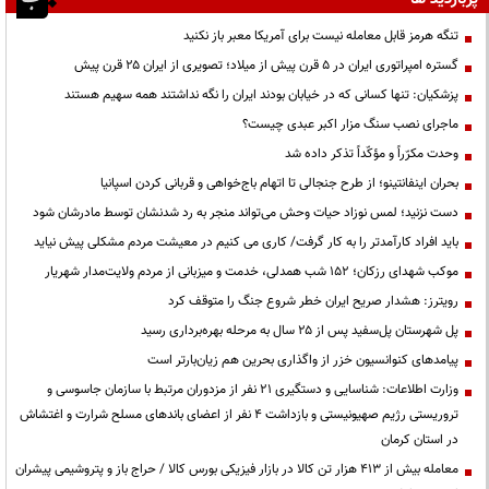
تنگه هرمز قابل معامله نیست برای آمریکا معبر باز نکنید
گستره امپراتوری ایران در ۵ قرن پیش از میلاد؛ تصویری از ایران ۲۵ قرن پیش
پزشکیان: تنها کسانی که در خیابان بودند ایران را نگه نداشتند همه سهیم هستند
ماجرای نصب سنگ مزار اکبر عبدی چیست؟
وحدت مکرّراً و مؤکّداً تذکر داده شد
بحران اینفانتینو؛ از طرح جنجالی تا اتهام باج‌خواهی و قربانی کردن اسپانیا
دست نزنید؛ لمس نوزاد حیات وحش می‌تواند منجر به رد شدنشان توسط مادرشان شود
باید افراد کارآمدتر را به کار گرفت/ کاری می کنیم در معیشت مردم مشکلی پیش نیاید
موکب شهدای رزکان؛ ۱۵۲ شب همدلی، خدمت و میزبانی از مردم ولایت‌مدار شهریار
رویترز: هشدار صریح ایران خطر شروع جنگ را متوقف کرد
پل شهرستان پل‌سفید پس از ۲۵ سال به مرحله بهره‌برداری رسید
پیامدهای کنوانسیون خزر از واگذاری بحرین هم زیان‌بارتر است
وزارت اطلاعات: شناسایی و دستگیری ۲۱ نفر از مزدوران مرتبط با سازمان جاسوسی و
تروریستی رژیم صهیونیستی و بازداشت ۴ نفر از اعضای باندهای مسلح شرارت و اغتشاش
در استان کرمان
معامله بیش از ۴۱۳ هزار تن کالا در بازار فیزیکی بورس کالا / حراج باز و پتروشیمی پیشران