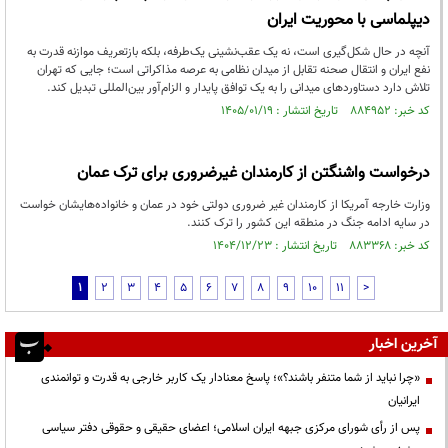
دیپلماسی با محوریت ایران
آنچه در حال شکل‌گیری است، نه یک عقب‌نشینی یک‌طرفه، بلکه بازتعریف موازنه قدرت به
نفع ایران و انتقال صحنه تقابل از میدان نظامی به عرصه مذاکراتی است؛ جایی که تهران
تلاش دارد دستاوردهای میدانی را به یک توافق پایدار و الزام‌آور بین‌المللی تبدیل کند.
کد خبر: ۸۸۴۹۵۲ تاریخ انتشار : ۱۴۰۵/۰۱/۱۹
درخواست واشنگتن از کارمندان غیرضروری برای ترک عمان
وزارت خارجه آمریکا از کارمندان غیر ضروری دولتی خود در عمان و خانواده‌هایشان خواست
در سایه ادامه جنگ در منطقه این کشور را ترک کنند.
کد خبر: ۸۸۳۳۶۸ تاریخ انتشار : ۱۴۰۴/۱۲/۲۳
1
2
3
4
5
6
7
8
9
10
11
>
آخرین اخبار
«چرا نباید از شما متنفر باشند؟»؛ پاسخ معنادار یک کاربر خارجی به قدرت و توانمندی
ایرانیان
پس از رأی شورای مرکزی جبهه ایران اسلامی؛ اعضای حقیقی و حقوقی دفتر سیاسی