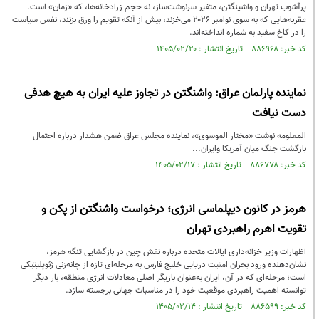
پرآشوب تهران و واشینگتن، متغیر سرنوشت‌ساز، نه حجم زرادخانه‌ها، که «زمان» است.
عقربه‌هایی که به سوی نوامبر ۲۰۲۶ می‌خزند، بیش از آنکه تقویم را ورق بزنند، نفس سیاست
را در کاخ سفید به شماره انداخته‌اند.
کد خبر: ۸۸۶۹۶۸ تاریخ انتشار : ۱۴۰۵/۰۲/۲۰
نماینده پارلمان عراق: واشنگتن در تجاوز علیه ایران به هیچ هدفی
دست نیافت
المعلومه نوشت «مختار الموسوی»، نماینده مجلس عراق ضمن هشدار درباره احتمال
بازگشت جنگ میان آمریکا وایران...
کد خبر: ۸۸۶۷۷۸ تاریخ انتشار : ۱۴۰۵/۰۲/۱۷
هرمز در کانون دیپلماسی انرژی؛ درخواست واشنگتن از پکن و
تقویت اهرم راهبردی تهران
اظهارات وزیر خزانه‌داری ایالات متحده درباره نقش چین در بازگشایی تنگه هرمز،
نشان‌دهنده ورود بحران امنیت دریایی خلیج فارس به مرحله‌ای تازه از چانه‌زنی ژئوپلیتیکی
است؛ مرحله‌ای که در آن، ایران به‌عنوان بازیگر اصلی معادلات انرژی منطقه، بار دیگر
توانسته اهمیت راهبردی موقعیت خود را در مناسبات جهانی برجسته سازد.
کد خبر: ۸۸۶۵۹۹ تاریخ انتشار : ۱۴۰۵/۰۲/۱۴