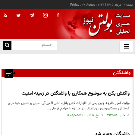
جمعه ۱۶ مرداد ۱۴۰۵
|
Friday , 07 August 2026
از
و
ته
بسنت مدعی شد: به زودی شاهد توافق با ایران خواهیم بود
ن
نو
واشنگتن
واکنش پکن به موضوع همکاری با واشنگتن در زمینه امنیت
وزارت امور خارجه چین پس از اظهارات کش پاتل، مدیر اف‌بی‌آی، مبنی بر تمایل خود برای
گسترش همکاری‌های بین‌المللی در مبارزه با جرایم فراملی...
کد خبر: ۸۹۲۵۵۶ تاریخ انتشار : ۱۴۰۵/۰۵/۱۶
واشنگتن جهنم شد