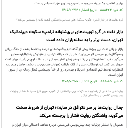
برتری نظامی، یک پرونده پیچیده را سریع و بدون هزینه سیاسی بست.
کد خبر: ۸۸۸۶۲۴ تاریخ انتشار : ۱۴۰۵/۰۳/۱۶
نبرد روایت‌ها در بازار انرژی؛ چگونه سیگنال‌های سیاسی واشنگتن قیمت نفت را مهندسی می‌کند؟
بازار نفت در گرو توییت‌های بی‌پشتوانه ترامپ؛ سکوت دیپلماتیک
تهران، دست برتر را به سفته‌بازان داده است
بازار جهانی نفت این روزها بیش از آنکه تابع واقعیت‌های عرضه و تقاضا باشد، از جنگ روانی
و سیگنال‌های سیاسی اثر می‌پذیرد. هر بار که دونالد ترامپ از «نزدیکی به توافق» سخن
می‌گوید، قیمت‌ها فروکش می‌کند و هر زمان تنش میدانی در منطقه اوج می‌گیرد، بهای نفت
جهش می‌کند. این نوسانات، بیش از آنکه بازتاب تحولات بنیادین بازار باشد، حاصل مدیریت
انتظارات توسط تیم اقتصادی آمریکا و بهره‌برداری از خلأ دیپلماسی فعال رسانه‌ای از سوی
ایران است.
کد خبر: ۸۸۸۰۸۵ تاریخ انتشار : ۱۴۰۵/۰۳/۰۷
روایت‌های متناقض از پشت‌پرده مذاکرات تهران–واشنگتن؛ از تکذیب صریح کاخ سفید تا انتشار جزئیات
پیش‌نویس تفاهم در رسانه‌های ایرانی
جدال روایت‌ها بر سر «توافق در سایه»؛ تهران از شروط سخت
می‌گوید، واشنگتن روایت فشار را برجسته می‌کند
همزمان با انتشار جزئیات چند پیش‌نویس غیررسمی درباره تفاهم احتمالی میان ایران و