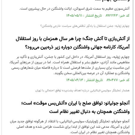
آتش‌سوزی عظیم به سمت شرق اسپوکن، ایالت واشنگتن در حال پیشروی است.
کد خبر: ۸۹۲۲۴۳ تاریخ انتشار : ۱۴۰۵/۰۵/۱۱
چهارم ژوئیه؛ جشن استقلال یا یادآور تناقض‌های سیاست خارجی واشنگتن؟
از آتش‌بازی تا آتش جنگ؛ چرا هر سال همزمان با روز استقلال
آمریکا، کارنامه جهانی واشنگتن دوباره زیر ذره‌بین می‌رود؟
چهارم ژوئیه، روز استقلال آمریکا، در داخل این کشور با جشن، آتش‌بازی و تأکید بر
مفاهیمی مانند آزادی، حقوق بشر و استقلال همراه است. اما در بیرون از مرزهای آمریکا،
این مناسبت برای بسیاری از ملت‌ها فرصتی است تا درباره فاصله میان شعارهای رسمی
واشنگتن و عملکرد آن در عرصه بین‌المللی سخن بگویند.
کد خبر: ۸۹۰۴۷۷ تاریخ انتشار : ۱۴۰۵/۰۴/۱۴
هشدار تحلیلگر سوئیسی-ایتالیایی درباره اهداف پشت‌پرده توافق احتمالی با تهران
آنجلو جولیانو: توافق صلح با ایران «آتش‌بس موقت» است؛
واشنگتن همچنان به دنبال تغییر نظام است
آنجلو جولیانو، تحلیلگر ژئوپلیتیک سوئیسی-ایتالیایی، با انتقاد از هرگونه توافق جدید میان
ایران و آمریکا، مدعی شد این توافق از ابتدا برای شکست طراحی شده و هدف اصلی
واشنگتن همچنان تغییر نظام در ایران است.