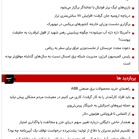
بازی‌های لیگ برتر فوتبال با تماشاگر برگزار می‌شود
دریاچه ارومیه جان گرفت؛ افزایش ۷۸ سانتی‌متری تراز
برگزاری نشست وزرای خارجه کشورهای بریکس در نیویورک
«آمریکا ذرّه ذرّه آب میشود»؛ چگونه پیشبینی رهبر شهید از افول ابرقدرت به حقیقت
پیوست؟
دعوت مجدد عربستان از نخست‌وزیر عراق برای سفر به ریاض
رئیس کمیسیون انرژی: مدیریت شبکه برق امسال نسبت به سال‌های گذشته موفق‌تر بوده
است
پربازدید ها
راهنمای خرید محصولات برق صنعتی ABB
باید افراد کارآمدتر را به کار گرفت/ کاری می کنیم در معیشت مردم مشکلی پیش نیاید
حمله نیروهای اسرائیلی به خبرنگار پرس‌تی‌وی
از التماس تا فروپاشی هژمونی دلار
هشدار حاجی دلیگانی درباره تغییر سهم دریای خزر و مخالفت با واگذاری امتیاز
تقسیم غنایم مدیران یا دفاع از تولید؛ پشت‌پرده درخواست توقف یک آیین‌نامه چه بود؟