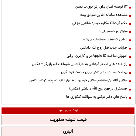
13 توصیه آسان برای رفع بوی بد دهان
مشاهده سامانه آنلاين سوابق بیمه
حكم آيت‌الله مكارم درباره شاهين نجفي
سایتهای همسریابی!
دعايي كه قطعا مستجاب مي‌شود
جزئیات جدید قتل روح الله داداشی
آموزش ساخت Apple ID برای کاربران ایرانی
راز خنده های اصغر فرهادی به حرکت بی شرمانه خانم بازیگر + عکس
پرداخت ۱۰۰ درصد پاداش پایان خدمت فرهنگیان
خلافی آنلاین/استعلام خلافی خودرو از طریق اینترنت، پیام کوتاه ، تلفن
جسدغرق درخون روح الله داداشی (عکس)
پاسخ های دکتر توکلی به سوالات کنکوری ها
لینک های مفید
قیمت شیشه سکوریت
آلپاری