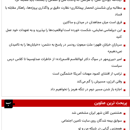
آیت‌الله جوادی آملی: با هرکس که وحدت ملی و اسلامی را بشکند، باید مقابله کرد
مطالبه برای شکستن انحصار پیمانکاری؛ نظارت دقیق بر واگذاری پروژه‌ها، راهکار مقابله با
فساد
فرق است میان مجاهدان در میدان و ساکتین
این دیپلماسی نمایشی، شکست خورده است/واقعیت‌ها را بپذیرید و به تعهدات خود عمل
کنید
سربازانِ خیابانِ ظهور؛ ملتِ مبعوثِ رودسر در پاسخ به دشمن: «خیابان‌ها را به ناامیدان
نمی‌دهیم»
امیر دبیری‌مهر در سوگ دکتر ابوالقاسم قاسم‌زاده؛ از خاطرات صداوسیما تا کلاس درس
سیاست
ترامپ از افشای کمبود مهمات آمریکا خشمگین است
وقتی انرژی، مسیرش را گم می‌کند
اجازه باز شدن مسیر دوم در تنگه هرمز را نخواهیم داد
پربحث ترین عناوین
هشتمین کلان شهر ایران مشخص شد
سوابق بیمه شدگان روی سایت تامین اجتماعی
همجنس گرایی در شبکه من و تو