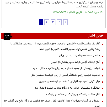
چندی پیش خبرگزاری ها در مطلبی با عنوان پر درآمدترین مشاغل در ایران، لیستی در این
رابطه منتشر کردند که...
کد خبر: ۶۰۲۰۸۴ تاریخ انتشار : ۱۳۹۸/۰۱/۲۸
1
2
3
4
>
آخرین اخبار
آغاز یک سلسله‌کلیپ ۱۰ قسمتی با محور «جهاد اقتصادی»؛ از ریشه‌یابی مشکلات تا
راهکارهایی که می‌تواند مسیر اقتصاد کشور را تغییر دهد
هشدار نسبت به وقوع تندباد در تهران
آغاز ثبت‌نام آزمون ارشد علوم پزشکی از امروز
شواهد پژوهشی از وجود فسفر در بمباران «لامرد» حکایت دارد
خاصیت عجیب رژیم اشغالگر قدس از زبان دیپلمات سازمان ملل
ابراز نگرانی نسبت به افزایش غلط‌ها در نوشته‌های شهری
جهانگیر: محمدباقر خرازی به دادگاه ویژه روحانیت احضار شد
آغاز ساخت پناهگاه و پارکینگ -پناهگاه در پایتخت
ریمـدان در آستانه بحران؛ ۳ هزار کامیون قفل، صف ۵۰ کیلومتری و گاز مایع زیر آفتاب ۵۰
درجه!