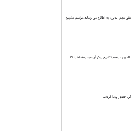
 نجم الدین، به اطلاع می رساند مراسم تشییع
ضمن عرض تسلیت برای درگذشت مرحومه مغفوره حاجیه خانم طاهره محقق مادر گرامی آقایان جواد و محمد تقی نجم الدین مراسم تشییع پیکر آن مرحومه شنبه 19
ی حضور پیدا کردند.