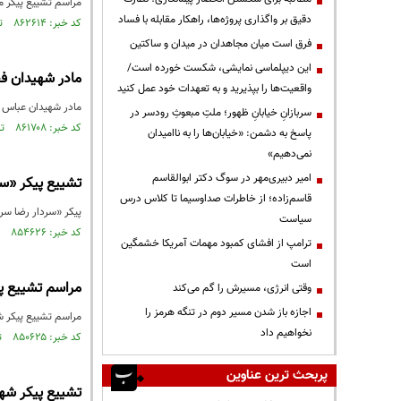
مراسم تشییع پیکر مر
دقیق بر واگذاری پروژه‌ها، راهکار مقابله با فساد
کد خبر: ۸۶۲۶۱۴ تاریخ انتشار : ۱۴۰۳/۱۰/۲۴
فرق است میان مجاهدان در میدان و ساکتین
این دیپلماسی نمایشی، شکست خورده است/
مادر شهیدان ف
واقعیت‌ها را بپذیرید و به تعهدات خود عمل کنید
مادر شهیدان عباس و
سربازانِ خیابانِ ظهور؛ ملتِ مبعوثِ رودسر در
کد خبر: ۸۶۱۷۰۸ تاریخ انتشار : ۱۴۰۳/۱۰/۱۱
پاسخ به دشمن: «خیابان‌ها را به ناامیدان
نمی‌دهیم»
امیر دبیری‌مهر در سوگ دکتر ابوالقاسم
تشییع پیکر «سر
قاسم‌زاده؛ از خاطرات صداوسیما تا کلاس درس
پیکر «سردار رضا سراج» سخنگو
سیاست
کد خبر: ۸۵۴۶۲۶ تاریخ انتشار : ۱۴۰۳/۰۷/۰۲
ترامپ از افشای کمبود مهمات آمریکا خشمگین
است
مراسم تشییع پ
وقتی انرژی، مسیرش را گم می‌کند
اجازه باز شدن مسیر دوم در تنگه هرمز را
مراسم تشییع پیکر شه
نخواهیم داد
کد خبر: ۸۵۰۶۲۵ تاریخ انتشار : ۱۴۰۳/۰۵/۱۱
پربحث ترین عناوین
تشییع پیکر شهی