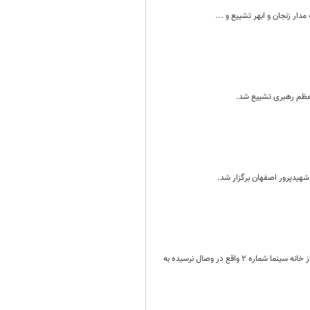
ار زنجان و ابهر تشییع و ...
معظم رهبری تشییع شد.
طبق اطلاع از انجمن بازیگران سینمای ایران، مراسم تشییع پیکر رضا داودنژاد شنبه ۱۸ فروردین ماه راس ساعت ۹ صبح از خانه سینما شماره ۲ واقع در وصال نرسیده به