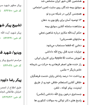
هشتمین کلان شهر ایران مشخص شد
پیکر مطهر شهید سرگر
سوابق بیمه شدگان روی سایت تامین اجتماعی
کد خبر: ۸۴۶۷۰۰ تاریخ انتشار : ۱۴۰۳/۰۳/۰۳
همجنس گرایی در شبکه من و تو
13 توصیه آسان برای رفع بوی بد دهان
تشییع پیکر شه
مشاهده سامانه آنلاين سوابق بیمه
حكم آيت‌الله مكارم درباره شاهين نجفي
پیکر شهید آیت الله
کد خبر: ۸۴۶۴۴۱ تاریخ انتشار : ۱۴۰۳/۰۳/۰۲
سایتهای همسریابی!
دعايي كه قطعا مستجاب مي‌شود
جزئیات جدید قتل روح الله داداشی
ویدیو/ شهید 
آموزش ساخت Apple ID برای کاربران ایرانی
مراسم تشییع پیکر پاک شهید والامقام س
راز خنده های اصغر فرهادی به حرکت بی شرمانه
کد خبر: ۸۴۴۰۴۸ تاریخ انتشار : ۱۴۰۳/۰۱/۱۸
خانم بازیگر + عکس
پرداخت ۱۰۰ درصد پاداش پایان خدمت فرهنگیان
پیکر رضا داوود
خلافی آنلاین/استعلام خلافی خودرو از طریق
اینترنت، پیام کوتاه ، تلفن
خیابان طالقانی انج
جسدغرق درخون روح الله داداشی (عکس)
کد خبر: ۸۴۳۸۴۳ تاریخ انتشار : ۱۴۰۳/۰۱/۱۵
پاسخ های دکتر توکلی به سوالات کنکوری ها