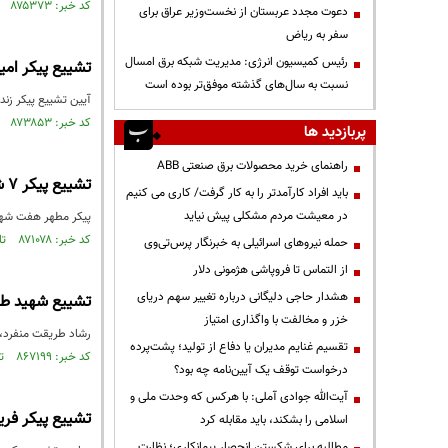
کد خبر: ۸۷۵۳۷۳ تاریخ انتشار : ۱۴۰۴/۰۷/۲۳
دعوت مجدد عربستان از نخست‌وزیر عراق برای
سفر به ریاض
رئیس کمیسیون انرژی: مدیریت شبکه برق امسال
تشییع پیکر امی
نسبت به سال‌های گذشته موفق‌تر بوده است
آیین تشییع پیکر زند
کد خبر: ۸۷۳۸۵۳ تاریخ انتشار : ۱۴۰۴/۰۶/۲۶
پربازدید ها
راهنمای خرید محصولات برق صنعتی ABB
تشییع پیکر ۷ شهید اقتدار ایران در کاشان
باید افراد کارآمدتر را به کار گرفت/ کاری می کنیم
در معیشت مردم مشکلی پیش نیاید
پیکر مطهر هفت شهید هوا فضای سپاه
کد خبر: ۸۷۱۰۷۸ تاریخ انتشار : ۱۴۰۴/۰۴/۲۲
حمله نیروهای اسرائیلی به خبرنگار پرس‌تی‌وی
از التماس تا فروپاشی هژمونی دلار
هشدار حاجی دلیگانی درباره تغییر سهم دریای
تشییع شهید طر
خزر و مخالفت با واگذاری امتیاز
رشاد طریقت منفرد، 
تقسیم غنایم مدیران یا دفاع از تولید؛ پشت‌پرده
کد خبر: ۸۶۷۱۹۹ تاریخ انتشار : ۱۴۰۴/۰۱/۲۳
درخواست توقف یک آیین‌نامه چه بود؟
آیت‌الله جوادی آملی: با هرکس که وحدت ملی و
تشییع پیکر فری
اسلامی را بشکند، باید مقابله کرد
مطالبه برای شکستن انحصار پیمانکاری؛ نظارت