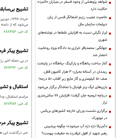
شواهد پژوهشی از وجود فسفر در بمباران «لامرد»
تشییع بی‌سابقه
حکایت دارد
خاصیت عجیب رژیم اشغالگر قدس از زبان
خرداد ۳۶۸
دیپلمات سازمان ملل
می‌شود که از دامنه 
کد خبر: ۸۸۸۴۵۶ تاریخ انتشار : ۱۴۰۵/۰۳/۱۴
ابراز نگرانی نسبت به افزایش غلط‌ها در نوشته‌های
شهری
جهانگیر: محمدباقر خرازی به دادگاه ویژه روحانیت
تشییع پیکر فرما
احضار شد
در پی حمله اخیر رژی
آغاز ساخت پناهگاه و پارکینگ -پناهگاه در پایتخت
کد خبر: ۸۷۷۴۹۲ تاریخ انتشار : ۱۴۰۴/۰۹/۰۳
ریمـدان در آستانه بحران؛ ۳ هزار کامیون قفل،
صف ۵۰ کیلومتری و گاز مایع زیر آفتاب ۵۰ درجه!
استقبال و تشییع پیکر ۳۰۰ شهید گمنام دفاع
بازی‌های لیگ برتر فوتبال با تماشاگر برگزار می‌شود
دریاچه ارومیه جان گرفت؛ افزایش ۷۸ سانتی‌متری
مراسم استقبال، وداع، تشییع و تدفین پیکر مطهر ۰
تراز
کد خبر: ۸۷۷۴۵۹ تاریخ انتشار : ۱۴۰۴/۰۹/۰۳
برگزاری نشست وزرای خارجه کشورهای بریکس
در نیویورک
تشییع پیکر مر
«آمریکا ذرّه ذرّه آب میشود»؛ چگونه پیشبینی
خبر درگذشت این هنر
رهبر شهید از افول ابرقدرت به حقیقت پیوست؟