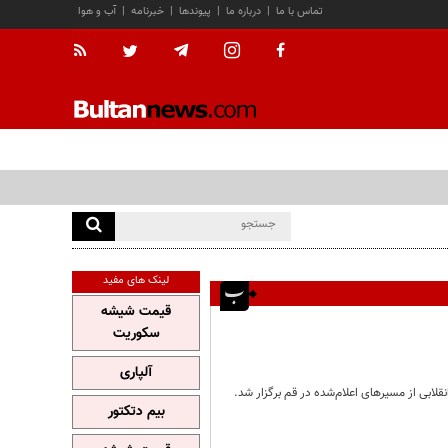
تماس با ما
|
درباره ما
|
پیوندها
|
خبرنامه
|
آب و هوا
لینک های مفید
قیمت شیشه
سکوریت
آلپاری
بیم دتکتور