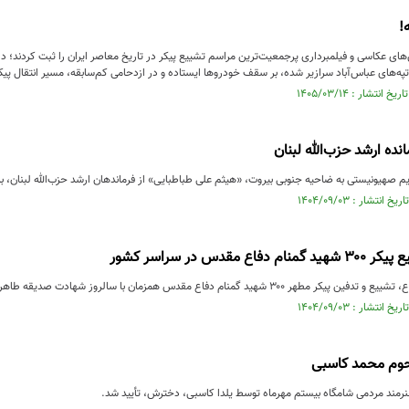
!
۱، دوربین‌های عکاسی و فیلمبرداری پرجمعیت‌ترین مراسم‌ تشییع پیکر در تاریخ معاصر ایران را ثبت کردند؛
تپه‌های عباس‌آباد سرازیر شده، بر سقف خودروها ایستاده و در ازدحامی کم‌سابقه، مسیر انتقال پیکر
نده ارشد حزب‌الله لبنان
م صهیونیستی به ضاحیه جنوبی بیروت، «هیثم علی طباطبایی» از فرماندهان ارشد حزب‌الله لبنان، 
 مقدس در سراسر کشور
۳۰ شهید گمنام دفاع مقدس همزمان با سالروز شهادت صدیقه طاهره حضرت ...
حوم محمد کاسبی
مند مردمی شامگاه بیستم مهرماه توسط یلدا کاسبی، دخترش، تأیید شد.