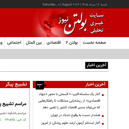
شنبه ۱۷ مرداد ۱۴۰۵
|
Saturday , 08 August 2026
صفحه نخست
بولتن ۲
اقتصادی
بین الملل
اجتماعی
ور
آخرین اخبار
آغاز ثبت‌نام آزمون ارشد علوم پزشکی از امروز
تشییع پیکر
آخرین اخبار
آغاز یک سلسله‌کلیپ ۱۰ قسمتی با محور «جهاد
اقتصادی»؛ از ریشه‌یابی مشکلات تا راهکارهایی
مراسم تشییع پی
که می‌تواند مسیر اقتصاد کشور را تغییر دهد
مراسم باشکوه تشییع پیکر رهبر شهید انقلاب اسلامی،
هشدار نسبت به وقوع تندباد در تهران
کد خبر: ۸۹۰۵۷۵ تاریخ انتشار : ۱۴۰۵/۰۴/۱۶
آغاز ثبت‌نام آزمون ارشد علوم پزشکی از امروز