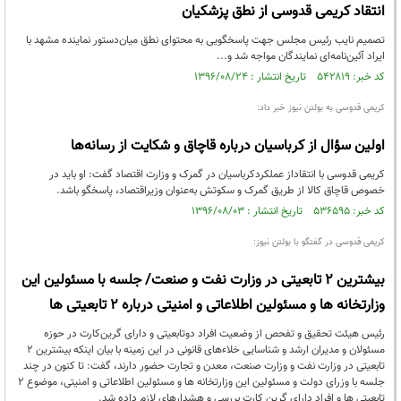
انتقاد کریمی قدوسی از نطق پزشکیان
تصمیم نایب رئیس مجلس جهت پاسخگویی به محتوای نطق میان‌دستور نماینده مشهد با
ایراد آئین‌نامه‌ای نمایندگان مواجه شد و...
کد خبر: ۵۴۲۸۱۹ تاریخ انتشار : ۱۳۹۶/۰۸/۲۴
کریمی قدوسی به بولتن نیوز خبر داد:
اولین سؤال از کرباسیان درباره قاچاق و شکایت از رسانه‌ها
کریمی قدوسی با انتقاداز عملکردکرباسیان در گمرک و وزارت اقتصاد گفت: او باید در
خصوص قاچاق کالا از طریق گمرک و سکوتش به‌عنوان وزیراقتصاد، پاسخگو باشد.
کد خبر: ۵۳۶۵۹۵ تاریخ انتشار : ۱۳۹۶/۰۸/۰۳
کریمی قدوسی در گفتگو با بولتن نیوز:
بیشترین 2 تابعیتی در وزارت نفت و صنعت/ جلسه با مسئولین این
وزارتخانه ها و مسئولین اطلاعاتی و امنیتی درباره 2 تابعیتی ها
رئیس هیئت تحقیق و تفحص از وضعیت افراد دوتابعیتی و دارای گرین‌کارت در حوزه
مسئولان و مدیران ارشد و شناسایی خلاءهای قانونی در این زمینه با بیان اینکه بیشترین 2
تابعیتی در وزارت نفت و وزارت صنعت، معدن و تجارت حضور دارند، گفت: تا کنون در چند
جلسه با وزرای دولت و مسئولین این وزارتخانه ها و مسئولین اطلاعاتی و امنیتی، موضوع 2
تابعیتی ها و افراد دارای گرین کارت بررسی و هشدارهای لازم داده شد.