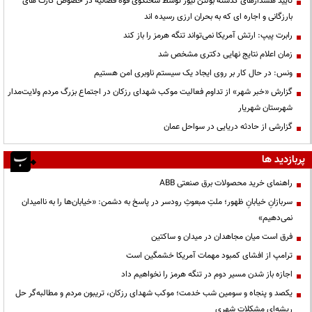
تایید هشدارهای گذشته بولتن نیوز توسط سخنگوی قوه قضائیه در خصوص کارت های
بارزگانی و اجاره ای که به بحران ارزی رسیده اند
رابرت پیپ: ارتش آمریکا نمی‌تواند تنگه هرمز را باز کند
زمان اعلام نتایج نهایی دکتری مشخص شد
ونس: در حال کار بر روی ایجاد یک سیستم ناوبری امن هستیم
گزارش «خبر شهر» از تداوم فعالیت موکب شهدای رزکان در اجتماع بزرگ مردم ولایت‌مدار
شهرستان شهریار
گزارشی از حادثه دریایی در سواحل عمان
پربازدید ها
راهنمای خرید محصولات برق صنعتی ABB
سربازانِ خیابانِ ظهور؛ ملتِ مبعوثِ رودسر در پاسخ به دشمن: «خیابان‌ها را به ناامیدان
نمی‌دهیم»
فرق است میان مجاهدان در میدان و ساکتین
ترامپ از افشای کمبود مهمات آمریکا خشمگین است
اجازه باز شدن مسیر دوم در تنگه هرمز را نخواهیم داد
یکصد و پنجاه و سومین شب خدمت؛ موکب شهدای رزکان، تریبون مردم و مطالبه‌گر حل
ریشه‌ای مشکلات شهری