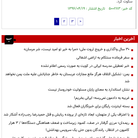
سکوت کرد.
کد خبر: ۵۰۰۲۸۳ تاریخ انتشار : ۱۳۹۶/۰۴/۱۹
1
2
3
>
آخرین اخبار
۳۰ سال واگذاری و خروج ثروت ملی؛ «مرا به خیر تو امید نیست، شر مرسان»
سفر فرمانده سنتکام به اراضی اشغالی
خبر تعطیلی مدرسه ایرانی در کویت به صورت رسمی اعلام نشده
یمن: تشکیل ائتلاف هرگز مانع مجازات عربستان به خاطر جنایاتش علیه ملت یمن نخواهد
شد
نشان استاندارد به معنای پایان مسئولیت خودروساز نیست
غریبه به دادمون نمی‌رسه؛ ایرانی بخریم!
بسته اینترنت رایگان برای خبرنگاران فعال شد
با اعتراف یکی از متهمان، ابعاد تازه‌ای از پرونده ربایش و قتل حمیدرضا رجب‌زاده آشکار شد
ریمـدان؛ مرزی گرفتار در صف، کمبود زیرساخت و ضعف هماهنگی دستگاه‌ها / ۳ هزار
کامیون در انتظار، رانندگان بدون حتی یک سرویس بهداشتی!