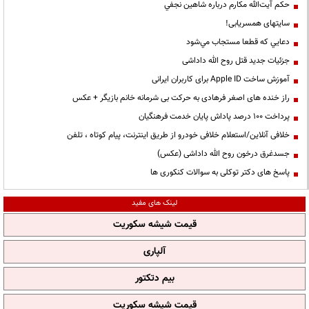
حكم آيت‌الله مكارم درباره شاهين نجفي
سایتهای همسریابی!
دعايي كه قطعا مستجاب مي‌شود
جزئیات جدید قتل روح الله داداشی
آموزش ساخت Apple ID برای کاربران ایرانی
راز خنده های اصغر فرهادی به حرکت بی شرمانه خانم بازیگر + عکس
پرداخت ۱۰۰ درصد پاداش پایان خدمت فرهنگیان
خلافی آنلاین/استعلام خلافی خودرو از طریق اینترنت، پیام کوتاه ، تلفن
جسدغرق درخون روح الله داداشی (عکس)
پاسخ های دکتر توکلی به سوالات کنکوری ها
لینک های مفید
قیمت شیشه سکوریت
آلپاری
بیم دتکتور
قیمت شیشه سکوریت