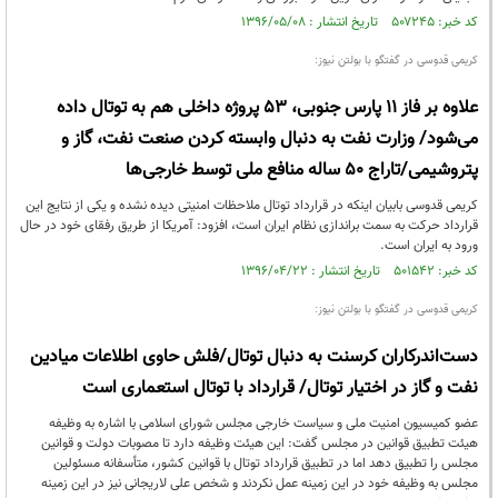
کد خبر: ۵۰۷۲۴۵ تاریخ انتشار : ۱۳۹۶/۰۵/۰۸
کریمی قدوسی در گفتگو با بولتن نیوز:
علاوه بر فاز 11 پارس جنوبی، 53 پروژه داخلی هم به توتال داده
می‌شود/ وزارت نفت به دنبال وابسته کردن صنعت نفت، گاز و
پتروشیمی/تاراج 50 ساله منافع ملی توسط خارجی‌ها
کریمی قدوسی بابیان اینکه در قرارداد توتال ملاحظات امنیتی دیده نشده و یکی از نتایج این
قرارداد حرکت به سمت براندازی نظام ایران است، افزود: آمریکا از طریق رفقای خود در حال
ورود به ایران است.
کد خبر: ۵۰۱۵۴۲ تاریخ انتشار : ۱۳۹۶/۰۴/۲۲
کریمی قدوسی در گفتگو با بولتن نیوز:
دست‌اندرکاران کرسنت به دنبال توتال/فلش حاوی اطلاعات میادین
نفت و گاز در اختیار توتال/ قرارداد با توتال استعماری است
عضو کمیسیون امنیت ملی و سیاست خارجی مجلس شورای اسلامی با اشاره به وظیفه
هیئت تطبیق قوانین در مجلس گفت: این هیئت وظیفه دارد تا مصوبات دولت و قوانین
مجلس را تطبیق دهد اما در تطبیق قرارداد توتال با قوانین کشور، متأسفانه مسئولین
مجلس به وظیفه خود در این زمینه عمل نکردند و شخص علی لاریجانی نیز در این زمینه