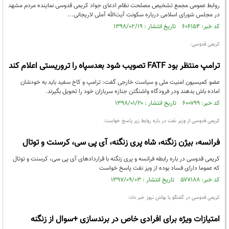
روابط عمومی مجمع تشخیص مصلحت نظام ادعای جواد کریمی قدوسی نماینده مردم مشهد
در مجلس شورای اسلامی درباره سکونت آیت‌الله آملی لاریجانی...
کد خبر: ۶۰۶۱۵۴ تاریخ انتشار : ۱۳۹۸/۰۲/۱۹
کریمی قدوسی:
ترامپ منتظر بود FATF تصویب شود بعدسپاه را تروریستی اعلام کند
عضو کمیسیون امنیت ملی و سیاست خارجی گفت: ترامپ و کاخ سفید باید به خودشان
اماده باش بدهند ودر فرودگاه واشنگتن جنازه سربازان خود را تحویل بگیرند.
کد خبر: ۶۰۰۷۹۹ تاریخ انتشار : ۱۳۹۸/۰۱/۲۰
کریمی قدوسی از وزیر نفت در باره روابط زیر پاسخ خواست:
فرانسه، بیژن زنگنه، شاه پری زنگنه، آی پی سی، کرسنت و توتال
کریمی قدوسی در باره رابطه فرانسه و پری زنگنه با قراردادهای آی پی سی، کرسنت و توتال
که عموما دارای فساد بوده از ویز نفت پاسخ خواست
کد خبر: ۵۷۷۱۸۸ تاریخ انتشار : ۱۳۹۷/۰۹/۰۳
کریمی قدوسی در گفتگو با بولتن نیوز خبر داد؛
امتیازات ویژه برای افرادی خاص در برندسازی +سوال از زنگنه