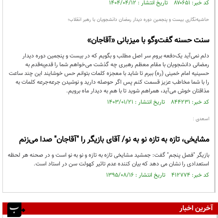
کد خبر: ۸۷۰۶۵۱ تاریخ انتشار : ۱۴۰۴/۰۴/۱۲
حاشیه‌نگاری بیست و پنجمین دوره دیدار رمضان دانشجویان با رهبر انقلاب؛
سنت حسنه گفت‌وگو با میزبانی «آقاجان»
دلم نمی‌آید یک‌دفعه بروم سر اصل مطلب و بگویم که در بیست و پنجمین دوره دیدار
رمضانی دانشجویان با مقام معظم رهبری چه گذشت می‌خواهم شما را قدم‌به‌قدم به
حسینیه امام خمینی (ره) ببرم تا شاید با معجزه کلمات بتوانم حس خوشایند این چند ساعت
را با شما مخاطب عزیز قسمت کنم پس اگر حوصله دارید و نوشیدن جرعه‌جرعه کلمات به
مذاقتان خوش می‌آید، همراهم شوید تا با هم به دیدار ماه برویم.
کد خبر: ۸۴۴۲۳۱ تاریخ انتشار : ۱۴۰۳/۰۱/۲۱
اسعدی :
مشایخی، تازه به تازه نو به نو/ آقای بازیگر را "آقاجان" صدا می‌زنم
بازیگر "فصل پنجم" گفت: جمشید مشایخی تازه به تازه و نو به نو است و در صحنه هر لحظه
استعدادی را نشان می دهد که بیان کننده عدم تاثیر کهولت سن در استاد است.
کد خبر: ۴۱۲۷۷۴ تاریخ انتشار : ۱۳۹۵/۰۸/۱۶
آخرین اخبار