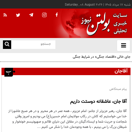
شنبه ۱۷ مرداد ۱۴۰۵
|
Saturday , 08 August 2026
از
و
ته
جای خالی «اقتصاد جنگی» در شرایط جنگی
ن
نو
آقاجان
پیام صبحگاهی
آقا جان، عاشقانه دوستت داریم
آقا جان، رهبر عزیزتر از جانم: امام عزیزم ، همه عمر در هر محرم و در هر صبح عاشورا از
خدا می خواستیم که کاش در رکاب مولایمان امام حسین(ع) می بودیم و امروز وقتی
شجاعت و حریت شما و ایستادگیتان در مقابل این دنیای ظالم و صهیونیسم خونخوار و
شیطان بزرگ را می بینیم ، با همه وجودمان خدا را شکر می کنیم ...