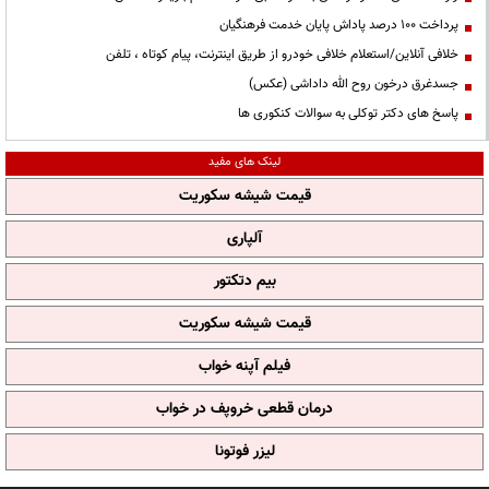
پرداخت ۱۰۰ درصد پاداش پایان خدمت فرهنگیان
خلافی آنلاین/استعلام خلافی خودرو از طریق اینترنت، پیام کوتاه ، تلفن
جسدغرق درخون روح الله داداشی (عکس)
پاسخ های دکتر توکلی به سوالات کنکوری ها
لینک های مفید
قیمت شیشه سکوریت
آلپاری
بیم دتکتور
قیمت شیشه سکوریت
فیلم آپنه خواب
درمان قطعی خروپف در خواب
لیزر فوتونا