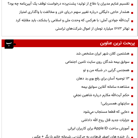
تقسیم غنایم مدیران یا دفاع از تولید؛ پشت‌پرده درخواست توقف یک آیین‌نامه چه بود؟
هشدار حاجی دلیگانی درباره تغییر سهم دریای خزر و مخالفت با واگذاری امتیاز
آیت‌الله جوادی آملی: با هرکس که وحدت ملی و اسلامی را بشکند، باید مقابله کرد
تهاتر ۱۶۷۳ میلیارد تومان از اموال شرکت‌های تراستی
پربحث ترین عناوین
هشتمین کلان شهر ایران مشخص شد
سوابق بیمه شدگان روی سایت تامین اجتماعی
همجنس گرایی در شبکه من و تو
13 توصیه آسان برای رفع بوی بد دهان
مشاهده سامانه آنلاين سوابق بیمه
حكم آيت‌الله مكارم درباره شاهين نجفي
سایتهای همسریابی!
دعايي كه قطعا مستجاب مي‌شود
جزئیات جدید قتل روح الله داداشی
آموزش ساخت Apple ID برای کاربران ایرانی
راز خنده های اصغر فرهادی به حرکت بی شرمانه خانم بازیگر + عکس