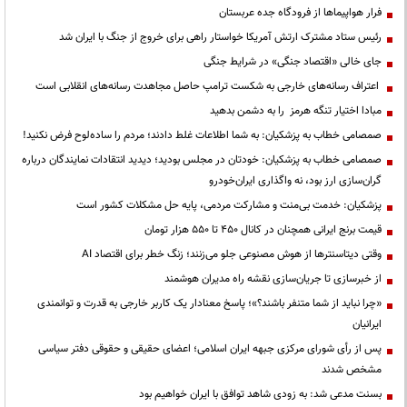
فرار هواپیماها از فرودگاه جده عربستان
رئیس ستاد مشترک ارتش آمریکا خواستار راهی برای خروج از جنگ با ایران شد
جای خالی «اقتصاد جنگی» در شرایط جنگی
اعتراف رسانه‌های خارجی به شکست ترامپ حاصل مجاهدت رسانه‌های انقلابی است
مبادا اختیار تنگه هرمز را به دشمن بدهید
صمصامی خطاب به پزشکیان: به شما اطلاعات غلط دادند؛ مردم را ساده‌لوح فرض نکنید!
صمصامی خطاب به پزشکیان: خودتان در مجلس بودید؛ دیدید انتقادات نمایندگان درباره
گران‌سازی ارز بود، نه واگذاری ایران‌خودرو
پزشکیان: خدمت بی‌منت و مشارکت مردمی، پایه حل مشکلات کشور است
قیمت‌ برنج ایرانی همچنان در کانال ۴۵۰ تا ۵۵۰ هزار تومان
وقتی دیتاسنترها از هوش مصنوعی جلو می‌زنند؛ زنگ خطر برای اقتصاد AI
از خبرسازی تا جریان‌سازی نقشه راه مدیران هوشمند
«چرا نباید از شما متنفر باشند؟»؛ پاسخ معنادار یک کاربر خارجی به قدرت و توانمندی
ایرانیان
پس از رأی شورای مرکزی جبهه ایران اسلامی؛ اعضای حقیقی و حقوقی دفتر سیاسی
مشخص شدند
بسنت مدعی شد: به زودی شاهد توافق با ایران خواهیم بود