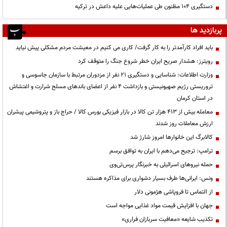
دستگیری ۱۰۴ مظنون طی عملیات‌هایی علیه داعش در ترکیه
پربازدید ها
باید افراد کارآمدتر را به کار گرفت/ کاری می کنیم در معیشت مردم مشکلی پیش نیاید
رویترز: هشدار صریح ایران خطر شروع جنگ را متوقف کرد
وزارت اطلاعات: شناسایی و دستگیری ۲۱ نفر از مزدوران مرتبط با سازمان جاسوسی و
تروریستی رژیم صهیونیستی و بازداشت ۴ نفر از اعضای باندهای مسلح شرارت و اغتشاش
در استان کرمان
معامله بیش از ۴۱۳ هزار تن کالا در بازار فیزیکی بورس کالا / حراج باز و پتروشیمی پیشران
ارزش معاملات روز شدند
کالابرگ این خانوارها امروز شارژ شد
ترامپ: ترجیح می‌دهم با ایران به توافق برسم
حمله نیروهای اسرائیلی به خبرنگار پرس‌تی‌وی
ونس: ایرانی‌ها طرف بسیار دشواری برای مذاکره هستند
از التماس تا فروپاشی هژمونی دلار
جهان با افزایش قیمت مواد غذایی مواجه است
تکذیب شایعه «معافیت سربازان فراری»