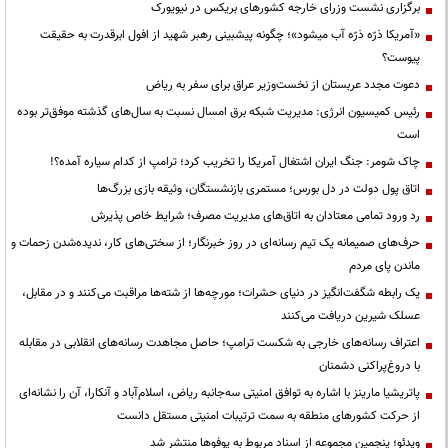
برگزاری نشست وزرای خارجه کشورهای بریکس در نیویورک
«آمریکا ذرّه ذرّه آب میشود»؛ چگونه پیشبینی رهبر شهید از افول ابرقدرت به حقیقت
پیوست؟
دعوت مجدد عربستان از نخست‌وزیر عراق برای سفر به ریاض
رئیس کمیسیون انرژی: مدیریت شبکه برق امسال نسبت به سال‌های گذشته موفق‌تر بوده
است
چاک شومر: جنگ ایران اشتغال آمریکا را تخریب کرد؛ ترامپ از کدام سیاره آمده؟!
اتاق پول دولت در دل بورس؛ مستمری بازنشستگان، وثیقه بازی بزرگ‌ها
رد ورود تمامی معتادان به اتاق‌های مدیریت مصرف؛ شرایط خاص پذیرش
حرف‌های صمیمانه یک تیم رسانه‌ای در روز خبرنگار؛ از سختی‌های کار، ندیده‌شدن زحمات و
ماندن پای مردم
یک رابطه شگفت‌انگیز در دنیای حشرات؛ مورچه‌ها از شته‌ها مراقبت می‌کنند و در مقابل،
عسلک شیرین دریافت می‌کنند
اعتراف رسانه‌های خارجی به شکست ترامپ؛ حاصل مجاهدت رسانه‌های انقلابی در مقابله
با دروغ‌پراکنی دشمنان
پاتریشیا مارینز با اشاره به توافق امنیتی سه‌جانبه ریاض، اسلام‌آباد و آنکارا، آن را نشانه‌ای
از حرکت کشورهای منطقه به سمت ترتیبات امنیتی مستقل دانست
ویدئو؛ پنجمین مجموعه از اسناد مربوط به یوفوها منتشر شد