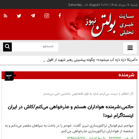
شنبه ۱۷ مرداد ۱۴۰۵
|
Saturday , 08 August 2026
از
و
ته
«آمریکا ذرّه ذرّه آب میشود»؛ چگونه پیشبینی رهبر شهید از افول ابرقدرت به حقیقت پیوست؟
ن
نو
شرمنده
اگر اخلاقم را درست می‌کردم شاید به قول قلعه‌نویی جانشین دایی می‌شدم
حاتمی:شرمنده هواداران هستم و عذر‌خواهی می‌کنم/کاش در ایران
اینستاگرام نبود!
مهاجم تیم فوتبال تراکتورسازی تبریز گفت: خودم را در باخت به سپاهان مقصر می‌دانم و به
شخصه از هواداران تراکتورسازی عذر‌خواهی می‌کنم.
کد خبر: ۴۲۶۹۷۲ تاریخ انتشار : ۱۳۹۵/۰۹/۲۸