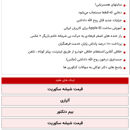
سایتهای همسریابی!
دعايي كه قطعا مستجاب مي‌شود
جزئیات جدید قتل روح الله داداشی
آموزش ساخت Apple ID برای کاربران ایرانی
راز خنده های اصغر فرهادی به حرکت بی شرمانه خانم بازیگر + عکس
پرداخت ۱۰۰ درصد پاداش پایان خدمت فرهنگیان
خلافی آنلاین/استعلام خلافی خودرو از طریق اینترنت، پیام کوتاه ، تلفن
جسدغرق درخون روح الله داداشی (عکس)
پاسخ های دکتر توکلی به سوالات کنکوری ها
لینک های مفید
قیمت شیشه سکوریت
آلپاری
بیم دتکتور
قیمت شیشه سکوریت