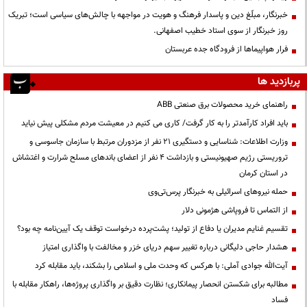
خبرنگار، مبلّغ دین و پاسدار فرهنگ و هویت در مواجهه با چالش‌های سیاسی است؛ تبریک
روز خبرنگار از سوی استاد خطیب اصفهانی.
فرار هواپیماها از فرودگاه جده عربستان
پربازدید ها
راهنمای خرید محصولات برق صنعتی ABB
باید افراد کارآمدتر را به کار گرفت/ کاری می کنیم در معیشت مردم مشکلی پیش نیاید
وزارت اطلاعات: شناسایی و دستگیری ۲۱ نفر از مزدوران مرتبط با سازمان جاسوسی و
تروریستی رژیم صهیونیستی و بازداشت ۴ نفر از اعضای باندهای مسلح شرارت و اغتشاش
در استان کرمان
حمله نیروهای اسرائیلی به خبرنگار پرس‌تی‌وی
از التماس تا فروپاشی هژمونی دلار
تقسیم غنایم مدیران یا دفاع از تولید؛ پشت‌پرده درخواست توقف یک آیین‌نامه چه بود؟
هشدار حاجی دلیگانی درباره تغییر سهم دریای خزر و مخالفت با واگذاری امتیاز
آیت‌الله جوادی آملی: با هرکس که وحدت ملی و اسلامی را بشکند، باید مقابله کرد
مطالبه برای شکستن انحصار پیمانکاری؛ نظارت دقیق بر واگذاری پروژه‌ها، راهکار مقابله با
فساد