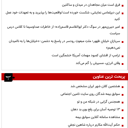
فرق است میان مجاهدان در میدان و ساکتین
این دیپلماسی نمایشی، شکست خورده است/واقعیت‌ها را بپذیرید و به تعهدات خود عمل
کنید
امیر دبیری‌مهر در سوگ دکتر ابوالقاسم قاسم‌زاده؛ از خاطرات صداوسیما تا کلاس درس
سیاست
سربازانِ خیابانِ ظهور؛ ملتِ مبعوثِ رودسر در پاسخ به دشمن: «خیابان‌ها را به ناامیدان
نمی‌دهیم»
ترامپ از افشای کمبود مهمات آمریکا خشمگین است
وقتی انرژی، مسیرش را گم می‌کند
پربحث ترین عناوین
هشتمین کلان شهر ایران مشخص شد
سوابق بیمه شدگان روی سایت تامین اجتماعی
همجنس گرایی در شبکه من و تو
13 توصیه آسان برای رفع بوی بد دهان
مشاهده سامانه آنلاين سوابق بیمه
حكم آيت‌الله مكارم درباره شاهين نجفي