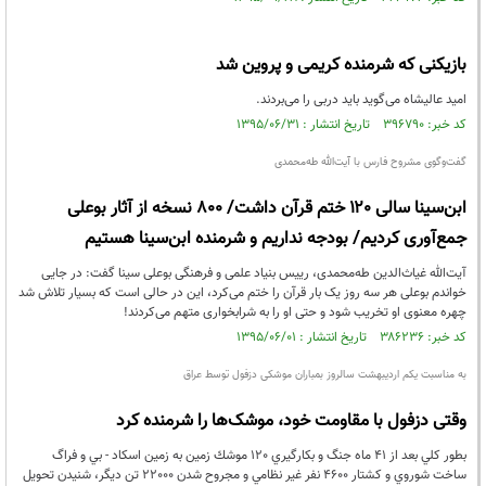
بازیکنی که شرمنده کریمی و پروین شد
امید عالیشاه می‌گوید باید دربی را می‌بردند.
کد خبر: ۳۹۶۷۹۰ تاریخ انتشار : ۱۳۹۵/۰۶/۳۱
گفت‌وگوی مشروح فارس با آیت‌الله طه‌محمدی
ابن‌سینا سالی ۱۲۰ ختم قرآن داشت/ ۸۰۰ نسخه از آثار بوعلی
جمع‌آوری کردیم/ بودجه نداریم و شرمنده ابن‌سینا هستیم
آیت‌الله غیاث‌الدین طه‌محمدی، رییس بنیاد علمی و فرهنگی بوعلی سینا گفت: در جایی
خواندم بوعلی هر سه روز یک بار قرآن را ختم می‌کرد، این در حالی است که بسیار تلاش شد
چهره معنوی او تخریب شود و حتی او را به شرابخواری متهم می‌کردند!
کد خبر: ۳۸۶۲۳۶ تاریخ انتشار : ۱۳۹۵/۰۶/۰۱
به مناسبت یکم اردیبهشت سالروز بمباران موشکی دزفول توسط عراق
وقتی دزفول با مقاومت خود، موشک‌ها را شرمنده کرد
بطور كلي بعد از 41 ماه جنگ و بكارگيري 120 موشك زمين به زمين اسكاد - بي و فراگ
ساخت شوروي و كشتار 4600 نفر غير نظامي و مجروح شدن 22000 تن ديگر، شنيدن تحويل