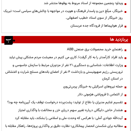
ویدئو؛ پنجمین مجموعه از اسناد مربوط به یوفوها منتشر شد
خبرنگار، مبلّغ دین و پاسدار فرهنگ و هویت در مواجهه با چالش‌های سیاسی است؛ تبریک
روز خبرنگار از سوی استاد خطیب اصفهانی.
فرار هواپیماها از فرودگاه جده عربستان
پربازدید ها
راهنمای خرید محصولات برق صنعتی ABB
باید افراد کارآمدتر را به کار گرفت/ کاری می کنیم در معیشت مردم مشکلی پیش نیاید
وزارت اطلاعات: شناسایی و دستگیری ۲۱ نفر از مزدوران مرتبط با سازمان جاسوسی و
تروریستی رژیم صهیونیستی و بازداشت ۴ نفر از اعضای باندهای مسلح شرارت و اغتشاش
در استان کرمان
حمله نیروهای اسرائیلی به خبرنگار پرس‌تی‌وی
از التماس تا فروپاشی هژمونی دلار
تقسیم غنایم مدیران یا دفاع از تولید؛ پشت‌پرده درخواست توقف یک آیین‌نامه چه بود؟
هشدار حاجی دلیگانی درباره تغییر سهم دریای خزر و مخالفت با واگذاری امتیاز
آیت‌الله جوادی آملی: با هرکس که وحدت ملی و اسلامی را بشکند، باید مقابله کرد
مطالبه برای شکستن انحصار پیمانکاری؛ نظارت دقیق بر واگذاری پروژه‌ها، راهکار مقابله با