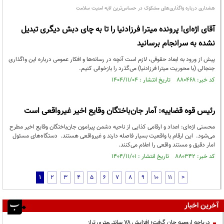
هشداری درباره واگذاری‌های مشکوک در حساس‌ترین لایه امنیت سلامت
آقای اژه‌ای! پرونده میترا فرزادنیا را تا به چای دبش دیگری تبدیل
نشده به سرانجام برسانید
پیش از ورود به ابعاد حقوقی، لازم است آنچه در رسانه‌ها و افکار عمومی درباره این واگذاری
جنجالی (با محوریت میترا فرزادنیا) می‌گذرد را بازخوانی کنیم.
کد خبر: ۸۸۰۴۶۸ تاریخ انتشار : ۱۴۰۴/۱۱/۰۴
رئیس قوه قضاییه: آمار جان‌باختگان وقایع اخیر غیرواقعی است
محسنی اژه‌ای: اعداد و ارقامی کذایی از ناحیه دشمن پیرامون جان‌باختگان وقایع اخیر مطرح
می‌شود. این ارقام با واقعیت بسیار فاصله دارند و غیرواقعی هستند. دستگاه‌های مسئول
امار دقیق و مستند واقعی را اعلام می‌کنند.
کد خبر: ۸۸۰۳۴۲ تاریخ انتشار : ۱۴۰۴/۱۱/۰۱
1
2
3
4
5
6
7
8
9
10
11
>
آخرین اخبار
دریاچه ارومیه جان گرفت؛ افزایش ۷۸ سانتی‌متری تراز