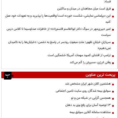
فساد
فرق است میان مجاهدان در میدان و ساکتین
این دیپلماسی نمایشی، شکست خورده است/واقعیت‌ها را بپذیرید و به تعهدات خود عمل
کنید
امیر دبیری‌مهر در سوگ دکتر ابوالقاسم قاسم‌زاده؛ از خاطرات صداوسیما تا کلاس درس
سیاست
سربازانِ خیابانِ ظهور؛ ملتِ مبعوثِ رودسر در پاسخ به دشمن: «خیابان‌ها را به ناامیدان
نمی‌دهیم»
ترامپ از افشای کمبود مهمات آمریکا خشمگین است
وقتی انرژی، مسیرش را گم می‌کند
پربحث ترین عناوین
هشتمین کلان شهر ایران مشخص شد
سوابق بیمه شدگان روی سایت تامین اجتماعی
همجنس گرایی در شبکه من و تو
13 توصیه آسان برای رفع بوی بد دهان
مشاهده سامانه آنلاين سوابق بیمه