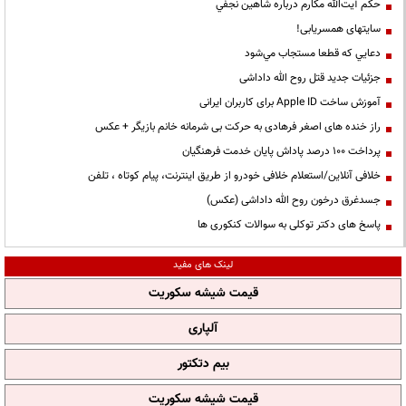
حكم آيت‌الله مكارم درباره شاهين نجفي
سایتهای همسریابی!
دعايي كه قطعا مستجاب مي‌شود
جزئیات جدید قتل روح الله داداشی
آموزش ساخت Apple ID برای کاربران ایرانی
راز خنده های اصغر فرهادی به حرکت بی شرمانه خانم بازیگر + عکس
پرداخت ۱۰۰ درصد پاداش پایان خدمت فرهنگیان
خلافی آنلاین/استعلام خلافی خودرو از طریق اینترنت، پیام کوتاه ، تلفن
جسدغرق درخون روح الله داداشی (عکس)
پاسخ های دکتر توکلی به سوالات کنکوری ها
لینک های مفید
قیمت شیشه سکوریت
آلپاری
بیم دتکتور
قیمت شیشه سکوریت