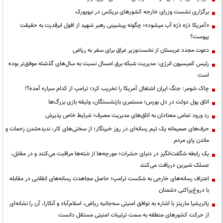
برگزاری نشست وزرای خارجه کشورهای بریکس در نیویورک
«آمریکا ذرّه ذرّه آب میشود»؛ چگونه پیشبینی رهبر شهید از افول ابرقدرت به حقیقت
پیوست؟
دعوت مجدد عربستان از نخست‌وزیر عراق برای سفر به ریاض
رئیس کمیسیون انرژی: مدیریت شبکه برق امسال نسبت به سال‌های گذشته موفق‌تر بوده
است
چاک شومر: جنگ ایران اشتغال آمریکا را تخریب کرد؛ ترامپ از کدام سیاره آمده؟!
اتاق پول دولت در دل بورس؛ مستمری بازنشستگان، وثیقه بازی بزرگ‌ها
رد ورود تمامی معتادان به اتاق‌های مدیریت مصرف؛ شرایط خاص پذیرش
حرف‌های صمیمانه یک تیم رسانه‌ای در روز خبرنگار؛ از سختی‌های کار، ندیده‌شدن زحمات و
ماندن پای مردم
یک رابطه شگفت‌انگیز در دنیای حشرات؛ مورچه‌ها از شته‌ها مراقبت می‌کنند و در مقابل،
عسلک شیرین دریافت می‌کنند
اعتراف رسانه‌های خارجی به شکست ترامپ؛ حاصل مجاهدت رسانه‌های انقلابی در مقابله
با دروغ‌پراکنی دشمنان
پاتریشیا مارینز با اشاره به توافق امنیتی سه‌جانبه ریاض، اسلام‌آباد و آنکارا، آن را نشانه‌ای
از حرکت کشورهای منطقه به سمت ترتیبات امنیتی مستقل دانست