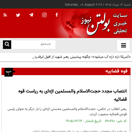
شنبه ۱۷ مرداد ۱۴۰۵
|
Saturday , 08 August 2026
از
و
ته
«آمریکا ذرّه ذرّه آب میشود»؛ چگونه پیشبینی رهبر شهید از افول ابرقدرت به حقیقت پیوست؟
ن
نو
قوه قضاییه
انتصاب مجدد حجت‌الاسلام والمسلمین اژه‌ای به ریاست قوه
قضائیه
رهبر انقلاب در حکمی، حجت‌الاسلام والمسلمین محسنی اژه‌ای را بار دیگر به عنوان رئیس
قوه‌ی قضائیه منصوب کردند.
کد خبر: ۸۹۰۴۸۰ تاریخ انتشار : ۱۴۰۵/۰۴/۱۴
به روایت دکتر صمصامی، نماینده مجلس؛ پس از رفع محدودیت‌های سامانه پارلمان