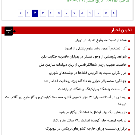
کد خبر: ۸۰۷۳۵۶ تاریخ انتشار : ۱۴۰۱/۰۹/۲۷
<
1
2
3
4
5
6
7
8
9
10
11
>
آخرین اخبار
هشدار نسبت به وقوع تندباد در تهران
آغاز ثبت‌نام آزمون ارشد علوم پزشکی از امروز
شواهد پژوهشی از وجود فسفر در بمباران «لامرد» حکایت دارد
خاصیت عجیب رژیم اشغالگر قدس از زبان دیپلمات سازمان ملل
ابراز نگرانی نسبت به افزایش غلط‌ها در نوشته‌های شهری
جهانگیر: محمدباقر خرازی به دادگاه ویژه روحانیت احضار شد
آغاز ساخت پناهگاه و پارکینگ -پناهگاه در پایتخت
ریمـدان در آستانه بحران؛ ۳ هزار کامیون قفل، صف ۵۰ کیلومتری و گاز مایع زیر آفتاب ۵۰
درجه!
بازی‌های لیگ برتر فوتبال با تماشاگر برگزار می‌شود
دریاچه ارومیه جان گرفت؛ افزایش ۷۸ سانتی‌متری تراز
برگزاری نشست وزرای خارجه کشورهای بریکس در نیویورک