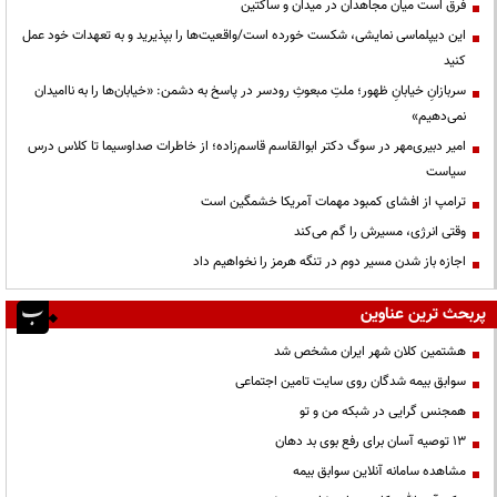
فرق است میان مجاهدان در میدان و ساکتین
این دیپلماسی نمایشی، شکست خورده است/واقعیت‌ها را بپذیرید و به تعهدات خود عمل
کنید
سربازانِ خیابانِ ظهور؛ ملتِ مبعوثِ رودسر در پاسخ به دشمن: «خیابان‌ها را به ناامیدان
نمی‌دهیم»
امیر دبیری‌مهر در سوگ دکتر ابوالقاسم قاسم‌زاده؛ از خاطرات صداوسیما تا کلاس درس
سیاست
ترامپ از افشای کمبود مهمات آمریکا خشمگین است
وقتی انرژی، مسیرش را گم می‌کند
اجازه باز شدن مسیر دوم در تنگه هرمز را نخواهیم داد
پربحث ترین عناوین
هشتمین کلان شهر ایران مشخص شد
سوابق بیمه شدگان روی سایت تامین اجتماعی
همجنس گرایی در شبکه من و تو
13 توصیه آسان برای رفع بوی بد دهان
مشاهده سامانه آنلاين سوابق بیمه