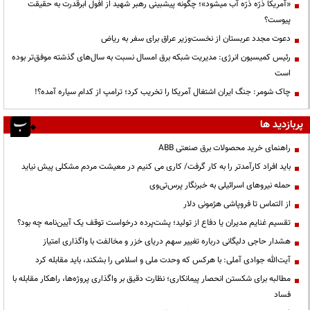
«آمریکا ذرّه ذرّه آب میشود»؛ چگونه پیشبینی رهبر شهید از افول ابرقدرت به حقیقت
پیوست؟
دعوت مجدد عربستان از نخست‌وزیر عراق برای سفر به ریاض
رئیس کمیسیون انرژی: مدیریت شبکه برق امسال نسبت به سال‌های گذشته موفق‌تر بوده
است
چاک شومر: جنگ ایران اشتغال آمریکا را تخریب کرد؛ ترامپ از کدام سیاره آمده؟!
پربازدید ها
راهنمای خرید محصولات برق صنعتی ABB
باید افراد کارآمدتر را به کار گرفت/ کاری می کنیم در معیشت مردم مشکلی پیش نیاید
حمله نیروهای اسرائیلی به خبرنگار پرس‌تی‌وی
از التماس تا فروپاشی هژمونی دلار
تقسیم غنایم مدیران یا دفاع از تولید؛ پشت‌پرده درخواست توقف یک آیین‌نامه چه بود؟
هشدار حاجی دلیگانی درباره تغییر سهم دریای خزر و مخالفت با واگذاری امتیاز
آیت‌الله جوادی آملی: با هرکس که وحدت ملی و اسلامی را بشکند، باید مقابله کرد
مطالبه برای شکستن انحصار پیمانکاری؛ نظارت دقیق بر واگذاری پروژه‌ها، راهکار مقابله با
فساد