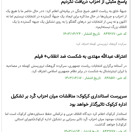
پاسخ مثبتی از احزاب دریافت نکردیم
جبهۀ خلق به ریاست لاهور شیخ جنگی در بیانیەای اعلام کرد: «در حال حاضر ما با هیچ یک
از احزاب و جریان‌ها در حال مذاکره برای ایجاد یک جبهۀ گسترده در انتخابات نیستیم اما نه
اکنون و نه پس از انتخابات نیز درهای گفتگو را به روی تشکیل یک جبهه گسترده یا یک
ائتلاف بزرگ نبسته‌ایم».
کد خبر: ۸۴۹۶۷۷ تاریخ انتشار : ۱۴۰۳/۰۴/۲۴
سرکرده گروهک تروریستی کومله اعتراف کرد؛
اعتراف عبدالله مهتدی به شکست ضد انقلاب+ فیلم
در آستانه برگزاری انتخابات ریاست جمهوری، سرکرده گروهک تروریستی کومله در مصاحبه
با ایران اینترنشنال به شکست در برابر نظام جمهوری اسلامی اعتراف کرد.
کد خبر: ۸۴۸۵۷۱ تاریخ انتشار : ۱۴۰۳/۰۴/۰۷
سرپرست استانداری کرکوک: مناقشات میان احزاب کُرد بر تشکیل
اداره کرکوک تاثیرگذار خواهد بود
استاندار کرکوک اعلام کرد دیدگاه ائتلاف عربی و ترکمانی حفظ دستاوردهای کرکوک است اما
مناقشات موجود میان احزاب کُرد تاثیر بسزایی بر تشکیل اداره کرکوک(شورای استانی
کرکوک) خواهد گذاشت.
کد خبر: ۸۴۳۷۷۷ تاریخ انتشار : ۱۴۰۳/۰۱/۱۴