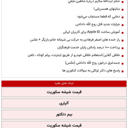
حكم آيت‌الله مكارم درباره شاهين نجفي
سایتهای همسریابی!
دعايي كه قطعا مستجاب مي‌شود
جزئیات جدید قتل روح الله داداشی
آموزش ساخت Apple ID برای کاربران ایرانی
راز خنده های اصغر فرهادی به حرکت بی شرمانه خانم بازیگر + عکس
پرداخت ۱۰۰ درصد پاداش پایان خدمت فرهنگیان
خلافی آنلاین/استعلام خلافی خودرو از طریق اینترنت، پیام کوتاه ، تلفن
جسدغرق درخون روح الله داداشی (عکس)
پاسخ های دکتر توکلی به سوالات کنکوری ها
لینک های مفید
قیمت شیشه سکوریت
آلپاری
بیم دتکتور
قیمت شیشه سکوریت