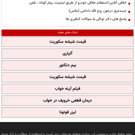
خلافی آنلاین/استعلام خلافی خودرو از طریق اینترنت، پیام کوتاه ، تلفن
جسدغرق درخون روح الله داداشی (عکس)
پاسخ های دکتر توکلی به سوالات کنکوری ها
لینک های مفید
قیمت شیشه سکوریت
آلپاری
بیم دتکتور
قیمت شیشه سکوریت
فیلم آپنه خواب
درمان قطعی خروپف در خواب
لیزر فوتونا
تمام حقوق مادی و معنوی این سایت متعلق به بولتن نیوز است و استفاده از مطالب با ذکر منبع