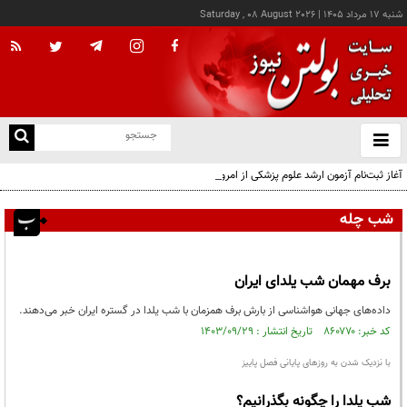
شنبه ۱۷ مرداد ۱۴۰۵
|
Saturday , 08 August 2026
از
و
ته
آغاز ثبت‌نام آزمون ارشد علوم پزشکی از امروز
ن
نو
شب چله
برف مهمان شب یلدای ایران
داده‌های جهانی هواشناسی از بارش برف همزمان با شب یلدا در گستره ایران خبر می‌دهند.
کد خبر: ۸۶۰۷۷۰ تاریخ انتشار : ۱۴۰۳/۰۹/۲۹
با نزدیک شدن به روز‌های پایانی فصل پاییز
شب یلدا را چگونه بگذرانیم؟