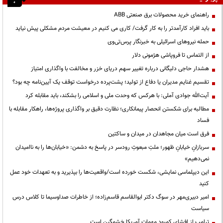
راهنمای خرید محصولات برق صنعتی ABB
باید افراد کارآمدتر را به کار گرفت/ کاری می کنیم در معیشت مردم مشکلی پیش نیاید
حمله نیروهای اسرائیلی به خبرنگار پرس‌تی‌وی
از التماس تا فروپاشی هژمونی دلار
هشدار حاجی دلیگانی درباره تغییر سهم دریای خزر و مخالفت با واگذاری امتیاز
تقسیم غنایم مدیران یا دفاع از تولید؛ پشت‌پرده درخواست توقف یک آیین‌نامه چه بود؟
آیت‌الله جوادی آملی: با هرکس که وحدت ملی و اسلامی را بشکند، باید مقابله کرد
مطالبه برای شکستن انحصار پیمانکاری؛ نظارت دقیق بر واگذاری پروژه‌ها، راهکار مقابله با
فساد
فرق است میان مجاهدان در میدان و ساکتین
سربازانِ خیابانِ ظهور؛ ملتِ مبعوثِ رودسر در پاسخ به دشمن: «خیابان‌ها را به ناامیدان
نمی‌دهیم»
این دیپلماسی نمایشی، شکست خورده است/واقعیت‌ها را بپذیرید و به تعهدات خود عمل
کنید
امیر دبیری‌مهر در سوگ دکتر ابوالقاسم قاسم‌زاده؛ از خاطرات صداوسیما تا کلاس درس
سیاست
ترامپ از افشای کمبود مهمات آمریکا خشمگین است