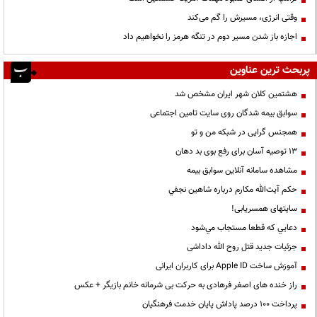
وقتی انرژی، مسیرش را گم می‌کند
اجازه باز شدن مسیر دوم در تنگه هرمز را نخواهیم داد
پربحث ترین عناوین
هشتمین کلان شهر ایران مشخص شد
سوابق بیمه شدگان روی سایت تامین اجتماعی
همجنس گرایی در شبکه من و تو
13 توصیه آسان برای رفع بوی بد دهان
مشاهده سامانه آنلاين سوابق بیمه
حكم آيت‌الله مكارم درباره شاهين نجفي
سایتهای همسریابی!
دعايي كه قطعا مستجاب مي‌شود
جزئیات جدید قتل روح الله داداشی
آموزش ساخت Apple ID برای کاربران ایرانی
راز خنده های اصغر فرهادی به حرکت بی شرمانه خانم بازیگر + عکس
پرداخت ۱۰۰ درصد پاداش پایان خدمت فرهنگیان