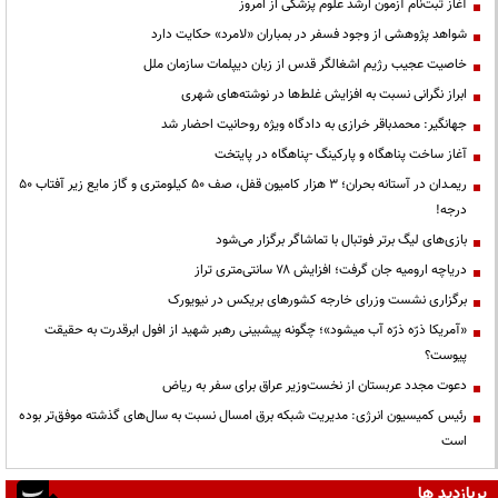
آغاز ثبت‌نام آزمون ارشد علوم پزشکی از امروز
شواهد پژوهشی از وجود فسفر در بمباران «لامرد» حکایت دارد
خاصیت عجیب رژیم اشغالگر قدس از زبان دیپلمات سازمان ملل
ابراز نگرانی نسبت به افزایش غلط‌ها در نوشته‌های شهری
جهانگیر: محمدباقر خرازی به دادگاه ویژه روحانیت احضار شد
آغاز ساخت پناهگاه و پارکینگ -پناهگاه در پایتخت
ریمـدان در آستانه بحران؛ ۳ هزار کامیون قفل، صف ۵۰ کیلومتری و گاز مایع زیر آفتاب ۵۰
درجه!
بازی‌های لیگ برتر فوتبال با تماشاگر برگزار می‌شود
دریاچه ارومیه جان گرفت؛ افزایش ۷۸ سانتی‌متری تراز
برگزاری نشست وزرای خارجه کشورهای بریکس در نیویورک
«آمریکا ذرّه ذرّه آب میشود»؛ چگونه پیشبینی رهبر شهید از افول ابرقدرت به حقیقت
پیوست؟
دعوت مجدد عربستان از نخست‌وزیر عراق برای سفر به ریاض
رئیس کمیسیون انرژی: مدیریت شبکه برق امسال نسبت به سال‌های گذشته موفق‌تر بوده
است
پربازدید ها