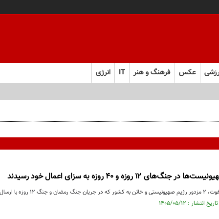
زشی
عکس
فرهنگ و هنر
IT
انرژی
با ارسال مختصات، تصاویر....