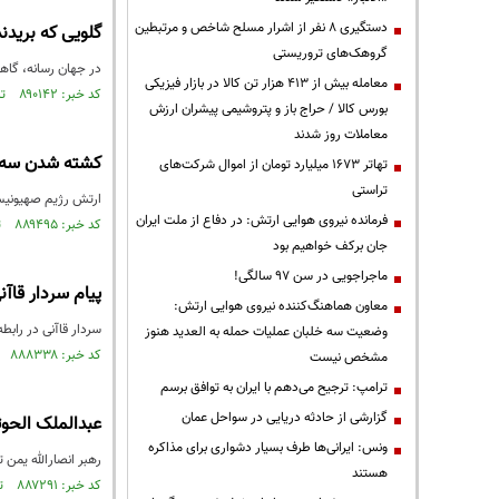
دستگیری ۸ نفر از اشرار مسلح شاخص و مرتبطین
گلویی که بریدند
گروهک‌های تروریستی
در جهان رسانه، گاهی
معامله بیش از ۴۱۳ هزار تن کالا در بازار فیزیکی
کد خبر: ۸۹۰۱۴۲ تاریخ انتشار : ۱۴۰۵/۰۴/۰۹
بورس کالا / حراج باز و پتروشیمی پیشران ارزش
معاملات روز شدند
کشته شدن سه ن
تهاتر ۱۶۷۳ میلیارد تومان از اموال شرکت‌های
تراستی
ارتش رژیم صهیونیست
فرمانده نیروی هوایی ارتش: در دفاع از ملت ایران
کد خبر: ۸۸۹۴۹۵ تاریخ انتشار : ۱۴۰۵/۰۳/۲۹
جان برکف خواهیم بود
ماجراجویی در سن ۹۷ سالگی!
پیام سردار قاآ
معاون هماهنگ‌کننده نیروی هوایی ارتش:
سردار قاآنی در رابط
وضعیت سه خلبان عملیات حمله به العدید هنوز
کد خبر: ۸۸۸۳۳۸ تاریخ انتشار : ۱۴۰۵/۰۳/۱۱
مشخص نیست
ترامپ: ترجیح می‌دهم با ایران به توافق برسم
گزارشی از حادثه دریایی در سواحل عمان
عبدالملک الحوث
ونس: ایرانی‌ها طرف بسیار دشواری برای مذاکره
رهبر انصارالله یمن ت
هستند
کد خبر: ۸۸۷۲۹۱ تاریخ انتشار : ۱۴۰۵/۰۲/۲۶