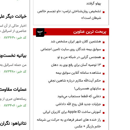
پهلو گرفتند
تشخیص روان‌شناختی ترامپ: «او تجسم خالص
خیانت دیگر علی
شیطان است!»
اخبار حاکی از آن اس
پربحث ترین عناوین
عناصری از اسرائیل 
کد خبر: ۸۷۳۶۳۰ تاریخ انتشار : ۱۴۰۴/۰۶/۲۲
هشتمین کلان شهر ایران مشخص شد
سوابق بیمه شدگان روی سایت تامین اجتماعی
بیانیه نخست‌وز
همجنس گرایی در شبکه من و تو
13 توصیه آسان برای رفع بوی بد دهان
من حمله اسرائیل به
کد خبر: ۸۷۳۴۸۰ تاریخ انتشار : ۱۴۰۴/۰۶/۱۸
مشاهده سامانه آنلاين سوابق بیمه
حكم آيت‌الله مكارم درباره شاهين نجفي
سایتهای همسریابی!
عملیات مقاومتی در قدس؛ ۶
دعايي كه قطعا مستجاب مي‌شود
رسانه‌های عبری از وقوع یک 
جزئیات جدید قتل روح الله داداشی
کد خبر: ۸۷۳۴۰۶ تاریخ انتشار : ۱۴۰۴/۰۶/۱۷
آموزش ساخت Apple ID برای کاربران ایرانی
راز خنده های اصغر فرهادی به حرکت بی شرمانه
نتانیاهو: نگر
خانم بازیگر + عکس