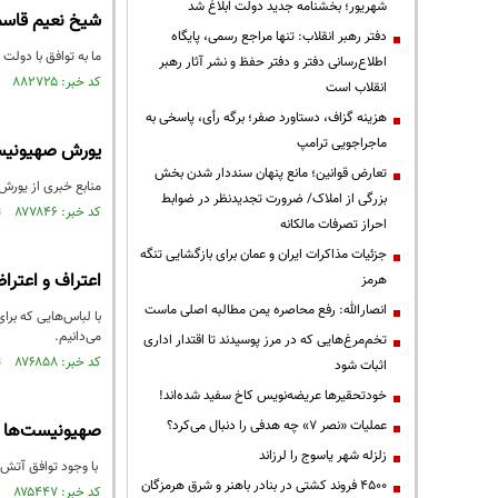
شهریور؛ بخشنامه جدید دولت ابلاغ شد
شیخ نعیم قاسم 
دفتر رهبر انقلاب: تنها مراجع رسمی، پایگاه
ما به توافق با دولت ل
اطلاع‌رسانی دفتر و دفتر حفظ و نشر آثار رهبر
کد خبر: ۸۸۲۷۲۵ تاریخ انتشار : ۱۴۰۴/۱۲/۱۳
انقلاب است
هزینه گزاف، دستاورد صفر؛ برگه رأی، پاسخی به
ماجراجویی ترامپ
یورش صهیونیست
تعارض قوانین؛ مانع پنهان سنددار شدن بخش
منابع خبری از یورش 
بزرگی از املاک/ ضرورت تجدیدنظر در ضوابط
کد خبر: ۸۷۷۸۴۶ تاریخ انتشار : ۱۴۰۴/۰۹/۱۱
احراز تصرفات مالکانه
جزئیات مذاکرات ایران و عمان برای بازگشایی تنگه
اعتراف و اعترا
هرمز
انصارالله: رفع محاصره یمن مطالبه اصلی ماست
با لباس‌هایی که برا
می‌دانیم.
تخم‌مرغ‌هایی که در مرز پوسیدند تا اقتدار اداری
کد خبر: ۸۷۶۸۵۸ تاریخ انتشار : ۱۴۰۴/۰۸/۱۹
اثبات شود
خودتحقیرها عریضه‌نویس کاخ سفید شده‌اند!
عملیات «نصر ۷» چه هدفی را دنبال می‌کرد؟
صهیونیست‌ها ما
زلزله شهر یاسوج را لرزاند
با وجود توافق آتش‌
۴۵۰۰ فروند کشتی در بنادر باهنر و شرق هرمزگان
کد خبر: ۸۷۵۴۴۷ تاریخ انتشار : ۱۴۰۴/۰۷/۲۵