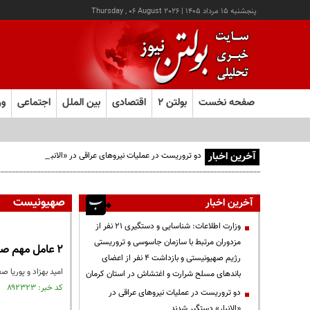
پنجشنبه ۱۵ مرداد ۱۴۰۵
|
Thursday , 06 August 2026
صفحه نخست
بولتن ۲
اقتصادی
بین الملل
اجتماعی
ور
آخرین اخبار
دو تروریست در عملیات نیروهای عراقی در «الانبار» دستگیر شدند
صهیونیست
آخرین اخبار
وزارت اطلاعات: شناسایی و دستگیری ۲۱ نفر از
مزدوران مرتبط با سازمان جاسوسی و تروریستی
۲ عامل مهم صهیونیست‌ها در جنگ‌های ۱۲ روزه و ۴۰ روزه به سزای اعمال خود رسیدند
رژیم صهیونیستی و بازداشت ۴ نفر از اعضای
امید بهزاد و پوریا صفوت، ۲ مزدور رژیم صهیونیستی و خائن به کشور که در جریان جنگ رمضان و جنگ ۱۲ روزه 
باندهای مسلح شرارت و اغتشاش در استان کرمان
کد خبر: ۸۹۲۳۲۳ تاریخ انتشار : ۱۴۰۵/۰۵/۱۲
دو تروریست در عملیات نیروهای عراقی در
«الانبار» دستگیر شدند