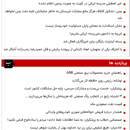
خبر تعطیلی مدرسه ایرانی در کویت به صورت رسمی اعلام نشده
یمن: تشکیل ائتلاف هرگز مانع مجازات عربستان به خاطر جنایاتش علیه ملت یمن نخواهد
شد
نشان استاندارد به معنای پایان مسئولیت خودروساز نیست
غریبه به دادمون نمی‌رسه؛ ایرانی بخریم!
بسته اینترنت رایگان برای خبرنگاران فعال شد
با اعتراف یکی از متهمان، ابعاد تازه‌ای از پرونده ربایش و قتل حمیدرضا رجب‌زاده آشکار شد
پربازدید ها
راهنمای خرید محصولات برق صنعتی ABB
نوشابه رژیمی روی حافظه اثر می‌گذارد
پزشکیان: خدمت بی‌منت و مشارکت مردمی، پایه حل مشکلات کشور است
3 اشتباه رایج در انتخاب رنگ صنعتی که هزینه‌اش را سال‌ها می‌پردازید...
قیمت نفت صعودی ماند
هشدار درباره فروش حواله‌های صوری خودروهای وارداتی
صمصامی خطاب به پزشکیان: به شما اطلاعات غلط دادند؛ مردم را ساده‌لوح فرض نکنید!
خادمیان: هیچ شفیعی برای زن نزد خداوند بهتر از رضایت شوهر نیست