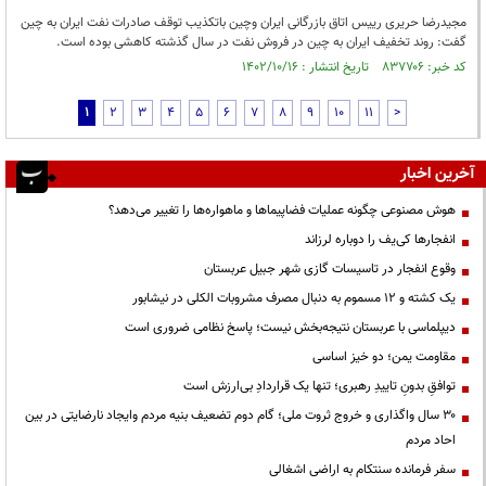
مجیدرضا حریری رییس اتاق بازرگانی ایران وچین باتکذیب توقف صادرات نفت ایران به چین
گفت: روند تخفیف ایران به چین در فروش نفت در سال گذشته کاهشی بوده است.
کد خبر: ۸۳۷۷۰۶ تاریخ انتشار : ۱۴۰۲/۱۰/۱۶
1
2
3
4
5
6
7
8
9
10
11
>
آخرین اخبار
هوش مصنوعی چگونه عملیات فضاپیماها و ماهواره‌ها را تغییر می‌دهد؟
انفجارها کی‌یف را دوباره لرزاند
وقوع انفجار در تاسیسات گازی شهر جبیل عربستان
یک کشته و ۱۲ مسموم به دنبال مصرف مشروبات الکلی در نیشابور
دیپلماسی با عربستان نتیجه‌بخش نیست؛ پاسخ نظامی ضروری است
مقاومت یمن؛ دو خیز اساسی
توافقِ بدونِ تاییدِ رهبری؛ تنها یک قراردادِ بی‌ارزش است
۳۰ سال واگذاری و خروج ثروت ملی؛ گام دوم تضعیف بنیه مردم وایجاد نارضایتی در بین
احاد مردم
سفر فرمانده سنتکام به اراضی اشغالی