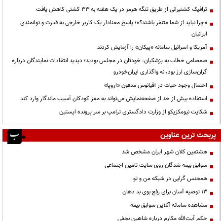
ترافیک کشتیرانی از طریق تنگه هرمز در یک هفته به ۳۳ کشتی کاهش یافت
«چرا نباید از شما متنفر باشند؟»؛ پاسخ معنادار یک کاربر خارجی به قدرت و توانمندی
ایرانیان
آمریکا و اسرائیل سامانه «پیکان» را آزمایش کردند
صمصامی خطاب به پزشکیان: خودتان در مجلس بودید؛ دیدید انتقادات نمایندگان درباره
گران‌سازی ارز بود، نه واگذاری ایران‌خودرو
احتمال وجود حیات در اقیانوس مدفون «اروپا»
استفاده بیش از حد از صفحه‌نمایش می‌تواند به مغز کودکان آسیب ماندگار وارد کند
شکایت نیومکزیکو از وزارت دادگستری ترامپ بر سر پرونده اپستین
پربحث ترین عناوین
هشتمین کلان شهر ایران مشخص شد
سوابق بیمه شدگان روی سایت تامین اجتماعی
همجنس گرایی در شبکه من و تو
13 توصیه آسان برای رفع بوی بد دهان
مشاهده سامانه آنلاين سوابق بیمه
حكم آيت‌الله مكارم درباره شاهين نجفي