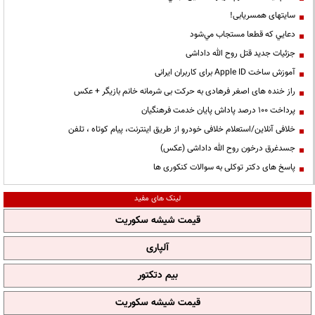
سایتهای همسریابی!
دعايي كه قطعا مستجاب مي‌شود
جزئیات جدید قتل روح الله داداشی
آموزش ساخت Apple ID برای کاربران ایرانی
راز خنده های اصغر فرهادی به حرکت بی شرمانه خانم بازیگر + عکس
پرداخت ۱۰۰ درصد پاداش پایان خدمت فرهنگیان
خلافی آنلاین/استعلام خلافی خودرو از طریق اینترنت، پیام کوتاه ، تلفن
جسدغرق درخون روح الله داداشی (عکس)
پاسخ های دکتر توکلی به سوالات کنکوری ها
لینک های مفید
قیمت شیشه سکوریت
آلپاری
بیم دتکتور
قیمت شیشه سکوریت