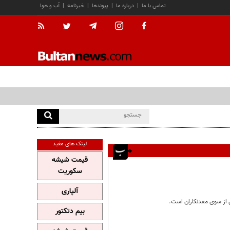
تماس با ما
|
درباره ما
|
پیوندها
|
خبرنامه
|
آب و هوا
لینک های مفید
قیمت شیشه
سکوریت
آلپاری
س از سوی معدنکاران است.
بیم دتکتور