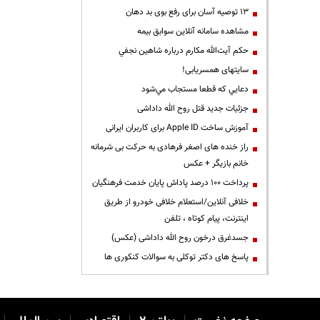
13 توصیه آسان برای رفع بوی بد دهان
مشاهده سامانه آنلاين سوابق بیمه
حكم آيت‌الله مكارم درباره شاهين نجفي
سایتهای همسریابی!
دعايي كه قطعا مستجاب مي‌شود
جزئیات جدید قتل روح الله داداشی
آموزش ساخت Apple ID برای کاربران ایرانی
راز خنده های اصغر فرهادی به حرکت بی شرمانه
خانم بازیگر + عکس
پرداخت ۱۰۰ درصد پاداش پایان خدمت فرهنگیان
خلافی آنلاین/استعلام خلافی خودرو از طریق
اینترنت، پیام کوتاه ، تلفن
جسدغرق درخون روح الله داداشی (عکس)
پاسخ های دکتر توکلی به سوالات کنکوری ها
|
|
|
|