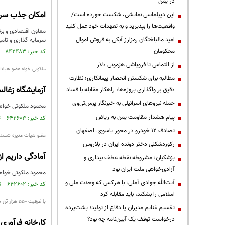
در یمن
امکان جذب سرم
این دیپلماسی نمایشی، شکست خورده است/
واقعیت‌ها را بپذیرید و به تعهدات خود عمل کنید
امید مالباختگان رمزارز آبکی به فروش اموال
سرمایه گذاری و تام
محکومان
کد خبر: ۸۴۲۴۸۳ تاریخ انتشار : ۱۴۰۲/۱۲/۲۰
از التماس تا فروپاشی هژمونی دلار
ملکوتی خواه عضو هیات 
مطالبه برای شکستن انحصار پیمانکاری؛ نظارت
آزمایشگاه زغا
دقیق بر واگذاری پروژه‌ها، راهکار مقابله با فساد
حمله نیروهای اسرائیلی به خبرنگار پرس‌تی‌وی
محمود ملکوتی خواه 
پیام هشدار مقاومت یمن به ریاض
کد خبر: ۶۴۲۶۰۳ تاریخ انتشار : ۱۳۹۸/۰۹/۰۸
تصادف ۱۲ خودرو در محور یاسوج ـ اصفهان
عضو هیات مدیره شستا در
رکوردشکنی دختر دونده ایران در بلاروس
آمادگی داریم 
پزشکیان: مشروطه نقطه عطف بیداری و
آزادی‌خواهی ملت ایران بود
محمود ملکوتی خواه،
آیت‌الله جوادی آملی: با هرکس که وحدت ملی و
کد خبر: ۶۴۲۶۰۲ تاریخ انتشار : ۱۳۹۸/۰۹/۰۸
اسلامی را بشکند، باید مقابله کرد
با ظرفیت ۵۵۰ هزار تن در سال
تقسیم غنایم مدیران یا دفاع از تولید؛ پشت‌پرده
درخواست توقف یک آیین‌نامه چه بود؟
کارخانه فرآوری