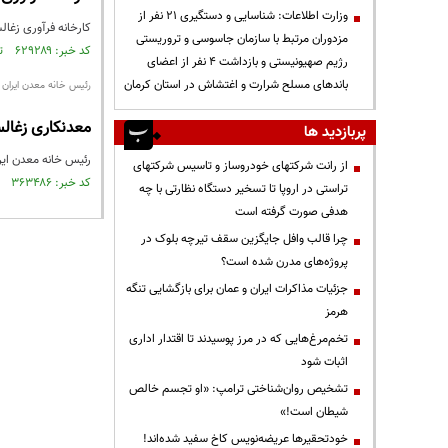
وزارت اطلاعات: شناسایی و دستگیری ۲۱ نفر از
کارخانه فرآوری زغال
مزدوران مرتبط با سازمان جاسوسی و تروریستی
کد خبر: ۶۲۹۲۸۹ تاریخ انتشار : ۱۳۹۸/۰۶/۲۴
رژیم صهیونیستی و بازداشت ۴ نفر از اعضای
باندهای مسلح شرارت و اغتشاش در استان کرمان
رئیس خانه معدن ایران 
معدنکاری زغالس
پربازدید ها
رئیس خانه معدن ایرا
از رانت‌ شرکتهای خودروساز و تاسیس شرکتهای
کد خبر: ۳۶۳۴۸۶ تاریخ انتشار : ۱۳۹۵/۰۳/۲۸
تراستی در اروپا تا تسخیر دستگاه نظارتی با چه
هدفی صورت گرفته است
چرا قالب وافل جایگزین سقف تیرچه بلوک در
پروژه‌های مدرن شده است؟
جزئیات مذاکرات ایران و عمان برای بازگشایی تنگه
هرمز
تخم‌مرغ‌هایی که در مرز پوسیدند تا اقتدار اداری
اثبات شود
تشخیص روان‌شناختی ترامپ: «او تجسم خالص
شیطان است!»
خودتحقیرها عریضه‌نویس کاخ سفید شده‌اند!