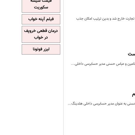
قیمت شیشه
سکوریت
نامه ریزی صندوق بازنشستگی فولاد گفت: شرکت زغالسنگ کرمان پس از 14 سال از ماده 141 قانون تجارت خارج شد و بدین ترتیب امکان جذب
فیلم آپنه خواب
درمان قطعی خروپف
در خواب
لیزر فوتونا
است
رتامین و عباس حسنی مدیر حسابرسی داخلی...
م
 حسنی به عنوان مدیر حسابرسی داخلی هلدینگ...