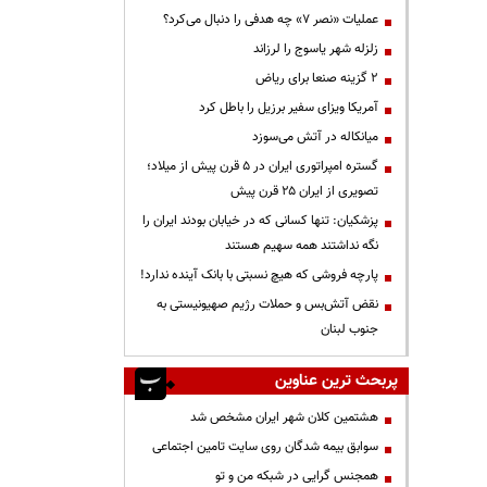
عملیات «نصر ۷» چه هدفی را دنبال می‌کرد؟
زلزله شهر یاسوج را لرزاند
۲ گزینه صنعا برای ریاض
آمریکا ویزای سفیر برزیل را باطل کرد
میانکاله در آتش می‌سوزد
گستره امپراتوری ایران در ۵ قرن پیش از میلاد؛
تصویری از ایران ۲۵ قرن پیش
پزشکیان: تنها کسانی که در خیابان بودند ایران را
نگه نداشتند همه سهیم هستند
پارچه فروشی که هیچ نسبتی با بانک آینده ندارد!
نقض آتش‌بس و حملات رژیم صهیونیستی به
جنوب لبنان
پربحث ترین عناوین
هشتمین کلان شهر ایران مشخص شد
سوابق بیمه شدگان روی سایت تامین اجتماعی
همجنس گرایی در شبکه من و تو