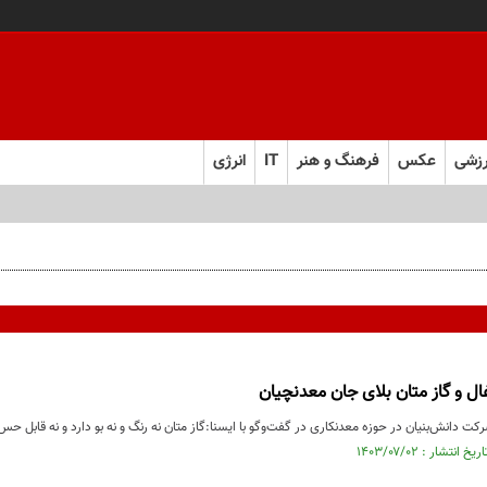
زشی
عکس
فرهنگ و هنر
IT
انرژی
ال و گاز متان بلای جان معدنچیان
ت‌ دانش‌بنیان در حوزه معدنکاری در گفت‌وگو با ایسنا:گاز متان نه رنگ و نه بو دارد و نه قابل ح