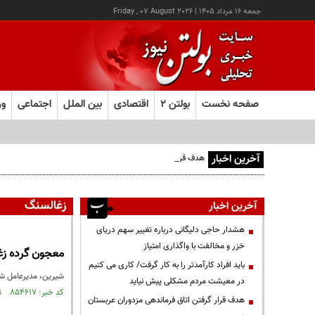
جمعه ۱۶ مرداد ۱۴۰۵
|
Friday , 07 August 2026
صفحه نخست
بولتن ۲
اقتصادی
بین الملل
اجتماعی
ور
آخرین اخبار
هدف قرار گرفتن اتاق‌ فرماندهی مزدوران عربستان در یمن
زغالسنگ
آخرین اخبار
هشدار حاجی دلیگانی درباره تغییر سهم دریای
خزر و مخالفت با واگذاری امتیاز
معجون گرده‌ زغ
باید افراد کارآمدتر را به کار گرفت/ کاری می کنیم
شیرین، مدیرعامل شرک
در معیشت مردم مشکلی پیش نیاید
کد خبر: ۸۵۴۶۱۷ تاریخ انتشار : ۱۴۰۳/۰۷/۰۲
هدف قرار گرفتن اتاق‌ فرماندهی مزدوران عربستان