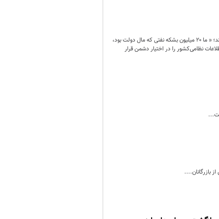
حسین شریعتمداری در یادداشتی با انتقاد از سخنان رئیس جمهور در برخی نشست‌ها نوشت:«آقای رئیس‌جمهور می‌گویند؛ «‌ ما ۲۰ میلیون بشکه نفتی که مال دولت بود،
لاعات نظامی‌کشور را در اختیار دشمن قرار
ت...
 بازرگانان....