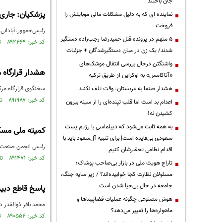
جان باختند
پزشکیان: جاری 
نماینده ای که به دلیل مشکلات مالی موبایلش را
فروخت
رئیس‌جمهور:آبادانی 
۵ متهم در پرونده قتل حمیدرضا رجب‌زاده دستگیر
کد خبر: ۸۹۲۴۶۹ تاریخ انتشار : ۱۴۰۵/۰۵/۱۴
شدند/ یک زن در میان دستگیرشدگان + جزئیات
واشنگتن درحال بررسی انتقال موشک‌های
هشدار قرارگاه م
«آتاکامس» به اوکراین از طریق ترکیه
هشدار صنعا به عربستان: وقت تلف نکنید
سخنگوی قرارگاه مرکز
کد خبر: ۸۹۱۹۸۷ تاریخ انتشار : ۱۴۰۵/۰۵/۰۶
اعدام بد است اما قلب تپنده‌ای را از سینه بیرون
کشیدن نه!
به همه ثابت می‌شود که دیپلماسی با رژیم پست
کمیته ملی مس
سعودی بی‌فایده است| برای تنبیه آل‌سعود باید با
رئیس انجمن صنعت س
اقدام نظامی تحقیرشان کنیم
کد خبر: ۸۹۱۴۷۱ تاریخ انتشار : ۱۴۰۵/۰۴/۳۰
تاراج هویت ملی در بازار بی‌صاحب پوشاک؛
مسئولان نظارت کجا خوابیده‌اند؟ / زیر سایه جنگ،
جامعه در حال بی‌حیا شدن است
پاسخ قاطع دبیر
هوش مصنوعی چگونه عملیات فضاپیماها و
محمد باقر ذوالقدر دبیر شورای 
ماهواره‌ها را تغییر می‌دهد؟
کد خبر: ۸۹۰۵۵۴ تاریخ انتشار : ۱۴۰۵/۰۴/۱۶