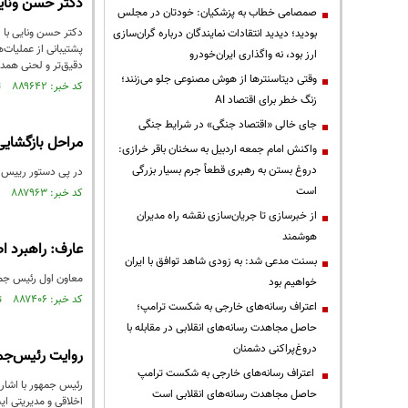
دکتر حسن ونایی
صمصامی خطاب به پزشکیان: خودتان در مجلس
دکتر حسن ونایی با 
بودید؛ دیدید انتقادات نمایندگان درباره گران‌سازی
پشتیبانی از عملیات
ارز بود، نه واگذاری ایران‌خودرو
دقیق‌تر و لحنی همدل
وقتی دیتاسنترها از هوش مصنوعی جلو می‌زنند؛
کد خبر: ۸۸۹۶۴۲ تاریخ انتشار : ۱۴۰۵/۰۳/۳۱
زنگ خطر برای اقتصاد AI
جای خالی «اقتصاد جنگی» در شرایط جنگی
مراحل بازگشای
واکنش امام جمعه اردبیل به سخنان باقر خرازی:
دروغ بستن به رهبری قطعاً جرم بسیار بزرگی
در پی دستور رییس جمهور به 
است
کد خبر: ۸۸۷۹۶۳ تاریخ انتشار : ۱۴۰۵/۰۳/۰۵
از خبرسازی تا جریان‌سازی نقشه راه مدیران
هوشمند
عارف: راهبرد 
بسنت مدعی شد: به زودی شاهد توافق با ایران
معاون اول رئیس جمه
خواهیم بود
کد خبر: ۸۸۷۴۰۶ تاریخ انتشار : ۱۴۰۵/۰۲/۲۷
اعتراف رسانه‌های خارجی به شکست ترامپ؛
حاصل مجاهدت رسانه‌های انقلابی در مقابله با
دروغ‌پراکنی دشمنان
روایت رئیس‌جمهو
اعتراف رسانه‌های خارجی به شکست ترامپ
رئیس جمهور با اشاره
حاصل مجاهدت رسانه‌های انقلابی است
اخلاقی و مدیریتی ا