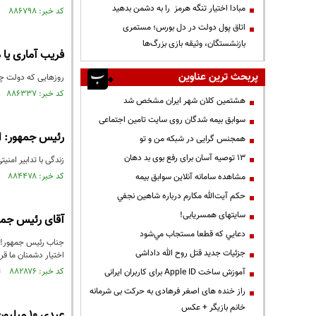
مبادا اختیار تنگه هرمز را به دشمن بدهید
کد خبر: ۸۸۶۷۹۸ تاریخ انتشار : ۱۴۰۵/۰۲/۱۷
اتاق پول دولت در دل بورس؛ مستمری
بازنشستگان، وثیقه بازی بزرگ‌ها
فریب آماری یا مظلوم‌نمایی؟ / افزایش ۱۰۴
پربحث ترین عناوین
روزهایی که دولت چه
کد خبر: ۸۸۶۳۳۷ تاریخ انتشار : ۱۴۰۵/۰۲/۱۰
هشتمین کلان شهر ایران مشخص شد
سوابق بیمه شدگان روی سایت تامین اجتماعی
رئیس جمهور: ا
همجنس گرایی در شبکه من و تو
13 توصیه آسان برای رفع بوی بد دهان
زندگی با تدابیر امن
کد خبر: ۸۸۴۴۷۸ تاریخ انتشار : ۱۴۰۵/۰۱/۱۱
مشاهده سامانه آنلاين سوابق بیمه
حكم آيت‌الله مكارم درباره شاهين نجفي
سایتهای همسریابی!
آقای رئیس جمهو
دعايي كه قطعا مستجاب مي‌شود
جناب رئیس جمهور! ع
جزئیات جدید قتل روح الله داداشی
اختیار دشمنان ما قرا
کد خبر: ۸۸۲۸۷۶ تاریخ انتشار : ۱۴۰۴/۱۲/۱۶
آموزش ساخت Apple ID برای کاربران ایرانی
راز خنده های اصغر فرهادی به حرکت بی شرمانه
خانم بازیگر + عکس
عیدی ۱۰ میلیون تومانی ابلاغ شد