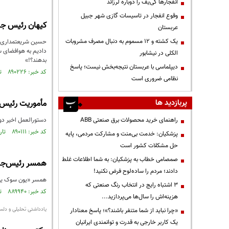
انفجارها کی‌یف را دوباره لرزاند
وقوع انفجار در تاسیسات گازی شهر جبیل
کیهان رئیس جمه
عربستان
یک کشته و ۱۲ مسموم به دنبال مصرف مشروبات
دادیم به هوافضای سپ
الکلی در نیشابور
بدهند؟!»
دیپلماسی با عربستان نتیجه‌بخش نیست؛ پاسخ
کد خبر: ۸۹۰۲۲۶ تاریخ انتشار : ۱۴۰۵/۰۴/۱۰
نظامی ضروری است
پربازدید ها
مأموریت رئیس‌
راهنمای خرید محصولات برق صنعتی ABB
دستورالعمل اخیر دول
کد خبر: ۸۹۰۱۱۱ تاریخ انتشار : ۱۴۰۵/۰۴/۰۸
پزشکیان: خدمت بی‌منت و مشارکت مردمی، پایه
حل مشکلات کشور است
صمصامی خطاب به پزشکیان: به شما اطلاعات غلط
همسر رئیس‌جمهور سابق 
دادند؛ مردم را ساده‌لوح فرض نکنید!
همسر «یون سوک یول» 
3 اشتباه رایج در انتخاب رنگ صنعتی که
کد خبر: ۸۸۹۹۴۰ تاریخ انتشار : ۱۴۰۵/۰۴/۰۵
هزینه‌اش را سال‌ها می‌پردازید...
یادداشتی تحلیلی و دلسو
«چرا نباید از شما متنفر باشند؟»؛ پاسخ معنادار
یک کاربر خارجی به قدرت و توانمندی ایرانیان