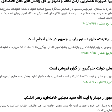
: ضرورت همگرایی ارکان نظام و تمرکز بر حل چالش‌های کلان اقتصادی و
اشاره به سخنان اخیر رئیس‌جمهور در همایش سالگرد بسیج اساتید اظهار داشت: اظهارات مطرح‌شده
‌های دفاعی، هرچند ممکن است با هدف تبیین تلاش‌های لجستیکی دستگاه اجرایی بیان شده باشد، ا
انه‌تر است.
ی اینترنت، طبق دستور رئیس جمهور در حال انجام است
وزیر ارتباطات برای بازگشایی اینترنت بین الملل، پیگیری‌ها تا ساعت ۱۵ امروز سه شنبه (۵ خردادماه)...
اصلی دولت جلوگیری از گران فروشی است
ور:عواملی در قیمت کالاها تاثیرگذار است که خیلی دولت اختیار ندارد؛ بخشی هم خارج از مرزها
ر از دیدار با آیت الله سید مجتبی خامنه‌ای، رهبر انقلاب
 به دیدار اخیر خود با حضرت آیت الله سید مجتبی خامنه‌ای، رهبر عالیقدر انقلاب اسلامی، به تشری
یشان پرداخت.