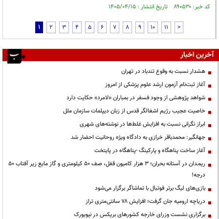
کد خبر: ۸۹۰۵۳۰ تاریخ انتشار : ۱۴۰۵/۰۴/۱۵
1
2
3
4
5
6
7
8
9
10
11
>
آخرین اخبار
هشدار نسبت به وقوع تندباد در تهران
آغاز ثبت‌نام آزمون ارشد علوم پزشکی از امروز
شواهد پژوهشی از وجود فسفر در بمباران «لامرد» حکایت دارد
خاصیت عجیب رژیم اشغالگر قدس از زبان دیپلمات سازمان ملل
ابراز نگرانی نسبت به افزایش غلط‌ها در نوشته‌های شهری
جهانگیر: محمدباقر خرازی به دادگاه ویژه روحانیت احضار شد
آغاز ساخت پناهگاه و پارکینگ -پناهگاه در پایتخت
ریمـدان در آستانه بحران؛ ۳ هزار کامیون قفل، صف ۵۰ کیلومتری و گاز مایع زیر آفتاب ۵۰
درجه!
بازی‌های لیگ برتر فوتبال با تماشاگر برگزار می‌شود
دریاچه ارومیه جان گرفت؛ افزایش ۷۸ سانتی‌متری تراز
برگزاری نشست وزرای خارجه کشورهای بریکس در نیویورک