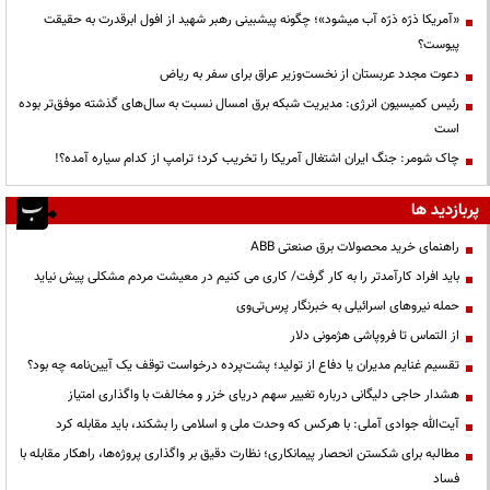
«آمریکا ذرّه ذرّه آب میشود»؛ چگونه پیشبینی رهبر شهید از افول ابرقدرت به حقیقت
پیوست؟
دعوت مجدد عربستان از نخست‌وزیر عراق برای سفر به ریاض
رئیس کمیسیون انرژی: مدیریت شبکه برق امسال نسبت به سال‌های گذشته موفق‌تر بوده
است
چاک شومر: جنگ ایران اشتغال آمریکا را تخریب کرد؛ ترامپ از کدام سیاره آمده؟!
پربازدید ها
راهنمای خرید محصولات برق صنعتی ABB
باید افراد کارآمدتر را به کار گرفت/ کاری می کنیم در معیشت مردم مشکلی پیش نیاید
حمله نیروهای اسرائیلی به خبرنگار پرس‌تی‌وی
از التماس تا فروپاشی هژمونی دلار
تقسیم غنایم مدیران یا دفاع از تولید؛ پشت‌پرده درخواست توقف یک آیین‌نامه چه بود؟
هشدار حاجی دلیگانی درباره تغییر سهم دریای خزر و مخالفت با واگذاری امتیاز
آیت‌الله جوادی آملی: با هرکس که وحدت ملی و اسلامی را بشکند، باید مقابله کرد
مطالبه برای شکستن انحصار پیمانکاری؛ نظارت دقیق بر واگذاری پروژه‌ها، راهکار مقابله با
فساد