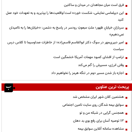
فرق است میان مجاهدان در میدان و ساکتین
این دیپلماسی نمایشی، شکست خورده است/واقعیت‌ها را بپذیرید و به تعهدات خود عمل
کنید
سربازانِ خیابانِ ظهور؛ ملتِ مبعوثِ رودسر در پاسخ به دشمن: «خیابان‌ها را به ناامیدان
نمی‌دهیم»
امیر دبیری‌مهر در سوگ دکتر ابوالقاسم قاسم‌زاده؛ از خاطرات صداوسیما تا کلاس درس
سیاست
ترامپ از افشای کمبود مهمات آمریکا خشمگین است
وقتی انرژی، مسیرش را گم می‌کند
اجازه باز شدن مسیر دوم در تنگه هرمز را نخواهیم داد
پربحث ترین عناوین
هشتمین کلان شهر ایران مشخص شد
سوابق بیمه شدگان روی سایت تامین اجتماعی
همجنس گرایی در شبکه من و تو
13 توصیه آسان برای رفع بوی بد دهان
مشاهده سامانه آنلاين سوابق بیمه