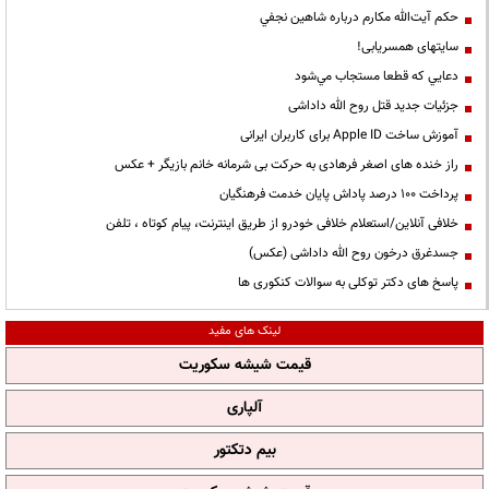
حكم آيت‌الله مكارم درباره شاهين نجفي
سایتهای همسریابی!
دعايي كه قطعا مستجاب مي‌شود
جزئیات جدید قتل روح الله داداشی
آموزش ساخت Apple ID برای کاربران ایرانی
راز خنده های اصغر فرهادی به حرکت بی شرمانه خانم بازیگر + عکس
پرداخت ۱۰۰ درصد پاداش پایان خدمت فرهنگیان
خلافی آنلاین/استعلام خلافی خودرو از طریق اینترنت، پیام کوتاه ، تلفن
جسدغرق درخون روح الله داداشی (عکس)
پاسخ های دکتر توکلی به سوالات کنکوری ها
لینک های مفید
قیمت شیشه سکوریت
آلپاری
بیم دتکتور