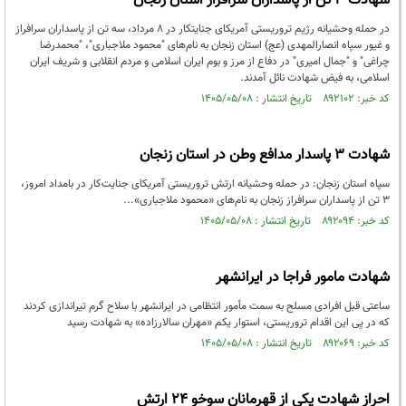
شهادت ۳ تن از پاسداران سرافراز استان زنجان
در حمله وحشیانه رژیم تروریستی آمریکای جنایتکار در ۸ مرداد، سه تن از پاسداران سرافراز
و غیور سپاه انصارالمهدی (عج) استان زنجان به نام‌های "محمود ملاجباری"، "محمدرضا
چراغی" و "جمال امیری" در دفاع از مرز و بوم ایران اسلامی و مردم انقلابی و شریف ایران
اسلامی، به فیض شهادت نائل آمدند.
کد خبر: ۸۹۲۱۰۲ تاریخ انتشار : ۱۴۰۵/۰۵/۰۸
شهادت ۳ پاسدار مدافع وطن در استان زنجان
سپاه استان زنجان: در حمله وحشیانه ارتش تروریستی آمریکای جنایت‌کار در بامداد امروز،
۳ تن از پاسداران سرافراز زنجان به نام‌های «محمود ملاجباری»...
کد خبر: ۸۹۲۰۹۴ تاریخ انتشار : ۱۴۰۵/۰۵/۰۸
شهادت مامور فراجا در ایرانشهر
ساعتی قبل افرادی مسلح به سمت مأمور انتظامی در ایرانشهر با سلاح گرم تیراندازی کردند
که در پی این اقدام تروریستی، استوار یکم «مهران سالارزاده» به شهادت رسید
کد خبر: ۸۹۲۰۶۹ تاریخ انتشار : ۱۴۰۵/۰۵/۰۸
احراز شهادت یکی از قهرمانان سوخو ۲۴ ارتش