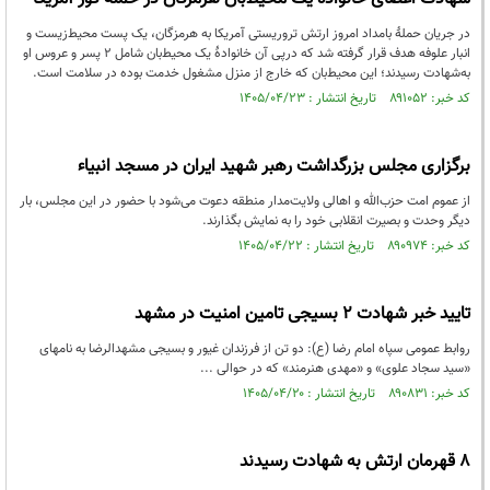
در جریان حملهٔ بامداد امروز ارتش تروریستی آمریکا به هرمزگان، یک پست محیط‌زیست و
انبار علوفه هدف قرار گرفته شد که درپی آن خانوادهٔ یک محیط‌بان شامل ۲ پسر و عروس او
به‌شهادت رسیدند؛ این محیط‌بان که خارج از منزل مشغول خدمت بوده در سلامت است.
کد خبر: ۸۹۱۰۵۲ تاریخ انتشار : ۱۴۰۵/۰۴/۲۳
برگزاری مجلس بزرگداشت رهبر شهید ایران در مسجد انبیاء
از عموم امت حزب‌الله و اهالی ولایت‌مدار منطقه دعوت می‌شود با حضور در این مجلس، بار
دیگر وحدت و بصیرت انقلابی خود را به نمایش بگذارند.
کد خبر: ۸۹۰۹۷۴ تاریخ انتشار : ۱۴۰۵/۰۴/۲۲
تایید خبر شهادت ۲ بسیجی تامین امنیت در مشهد
روابط عمومی سپاه امام رضا (ع): دو تن از فرزندان غیور و بسیجی مشهدالرضا به نامهای
«سید سجاد علوی» و «مهدی هنرمند» که در حوالی ...
کد خبر: ۸۹۰۸۳۱ تاریخ انتشار : ۱۴۰۵/۰۴/۲۰
۸ قهرمان ارتش به شهادت رسیدند