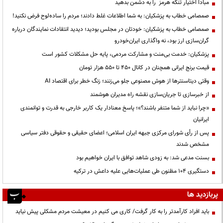
مبادا اختیار تنگه هرمز را به دشمن بدهید
صمصامی خطاب به پزشکیان: به شما اطلاعات غلط دادند؛ مردم را ساده‌لوح فرض نکنید!
صمصامی خطاب به پزشکیان: خودتان در مجلس بودید؛ دیدید انتقادات نمایندگان درباره
گران‌سازی ارز بود، نه واگذاری ایران‌خودرو
پزشکیان: خدمت بی‌منت و مشارکت مردمی، پایه حل مشکلات کشور است
قیمت‌ برنج ایرانی همچنان در کانال ۴۵۰ تا ۵۵۰ هزار تومان
وقتی دیتاسنترها از هوش مصنوعی جلو می‌زنند؛ زنگ خطر برای اقتصاد AI
از خبرسازی تا جریان‌سازی نقشه راه مدیران هوشمند
«چرا نباید از شما متنفر باشند؟»؛ پاسخ معنادار یک کاربر خارجی به قدرت و توانمندی
ایرانیان
پس از رأی شورای مرکزی جبهه ایران اسلامی؛ اعضای حقیقی و حقوقی دفتر سیاسی
مشخص شدند
بسنت مدعی شد: به زودی شاهد توافق با ایران خواهیم بود
دستگیری ۱۰۴ مظنون طی عملیات‌هایی علیه داعش در ترکیه
پربازدید ها
باید افراد کارآمدتر را به کار گرفت/ کاری می کنیم در معیشت مردم مشکلی پیش نیاید