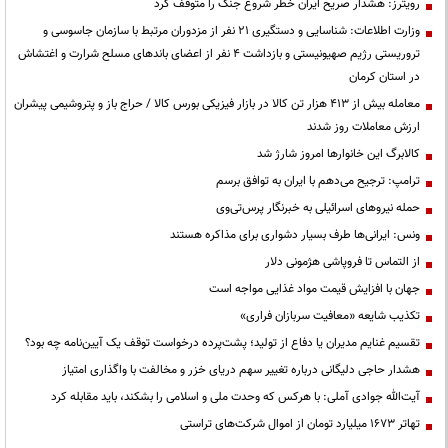
رویترز: هشدار صریح ایران خطر شروع جنگ را متوقف کرد
وزارت اطلاعات: شناسایی و دستگیری ۲۱ نفر از مزدوران مرتبط با سازمان جاسوسی و
تروریستی رژیم صهیونیستی و بازداشت ۴ نفر از اعضای باندهای مسلح شرارت و اغتشاش
در استان کرمان
معامله بیش از ۴۱۳ هزار تن کالا در بازار فیزیکی بورس کالا / حراج باز و پتروشیمی پیشران
ارزش معاملات روز شدند
کالابرگ این خانوارها امروز شارژ شد
ترامپ: ترجیح می‌دهم با ایران به توافق برسم
حمله نیروهای اسرائیلی به خبرنگار پرس‌تی‌وی
ونس: ایرانی‌ها طرف بسیار دشواری برای مذاکره هستند
از التماس تا فروپاشی هژمونی دلار
جهان با افزایش قیمت مواد غذایی مواجه است
تکذیب شایعه «معافیت سربازان فراری»
تقسیم غنایم مدیران یا دفاع از تولید؛ پشت‌پرده درخواست توقف یک آیین‌نامه چه بود؟
هشدار حاجی دلیگانی درباره تغییر سهم دریای خزر و مخالفت با واگذاری امتیاز
آیت‌الله جوادی آملی: با هرکس که وحدت ملی و اسلامی را بشکند، باید مقابله کرد
تهاتر ۱۶۷۳ میلیارد تومان از اموال شرکت‌های تراستی