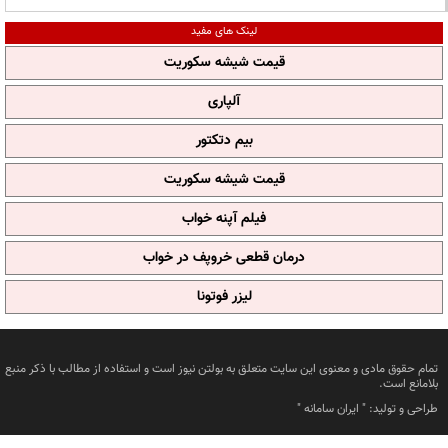
لینک های مفید
قیمت شیشه سکوریت
آلپاری
بیم دتکتور
قیمت شیشه سکوریت
فیلم آپنه خواب
درمان قطعی خروپف در خواب
لیزر فوتونا
تمام حقوق مادی و معنوی این سایت متعلق به بولتن نیوز است و استفاده از مطالب با ذکر منبع
بلامانع است.
طراحی و تولید: "
ایران سامانه
"