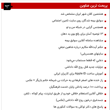
پربحث ترین عناوین
هشتمین کلان شهر ایران مشخص شد
سوابق بیمه شدگان روی سایت تامین اجتماعی
همجنس گرایی در شبکه من و تو
13 توصیه آسان برای رفع بوی بد دهان
مشاهده سامانه آنلاين سوابق بیمه
حكم آيت‌الله مكارم درباره شاهين نجفي
سایتهای همسریابی!
دعايي كه قطعا مستجاب مي‌شود
جزئیات جدید قتل روح الله داداشی
آموزش ساخت Apple ID برای کاربران ایرانی
راز خنده های اصغر فرهادی به حرکت بی شرمانه خانم بازیگر + عکس
پرداخت ۱۰۰ درصد پاداش پایان خدمت فرهنگیان
خلافی آنلاین/استعلام خلافی خودرو از طریق اینترنت، پیام کوتاه ، تلفن
جسدغرق درخون روح الله داداشی (عکس)
پاسخ های دکتر توکلی به سوالات کنکوری ها