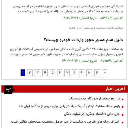
نمایندگان مجلس شورای اسلامی در جلسه علنی ظهر امروز یکشنبه و در ادامه بررسی
جزییات لایحه بودجه ۱۴۰۴ در بخش هزینه‌ای، بند (الحاقی) تبصره ۹ این لایحه مو
کد خبر: ۸۵۹۹۷۳ تاریخ انتشار : ۱۴۰۳/۰۹/۱۹
شکایت نماینده سردشت و پیرانشهر از وزیر صمت؛
دلیل عدم صدور مجوز واردات خودرو چیست؟
به استناد مجوز ماده ۲۳۴ قانون آیین نامه داخلی مجلس در خصوص استنکاف از اجرای
قانون و معرفی وزیر صنعت، معدن و تجارت، در صورت تایید کمیسیون تخصصی ذیربط،
کد خبر: ۸۵۹۵۴۸ تاریخ انتشار : ۱۴۰۳/۰۹/۱۳
1
2
3
4
5
6
7
8
9
10
11
>
آخرین اخبار
فرار هواپیماها از فرودگاه جده عربستان
رئیس ستاد مشترک ارتش آمریکا خواستار راهی برای خروج از جنگ با ایران شد
جای خالی «اقتصاد جنگی» در شرایط جنگی
اعتراف رسانه‌های خارجی به شکست ترامپ حاصل مجاهدت رسانه‌های انقلابی است