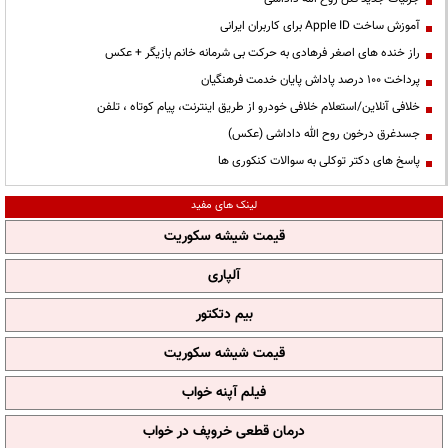
آموزش ساخت Apple ID برای کاربران ایرانی
راز خنده های اصغر فرهادی به حرکت بی شرمانه خانم بازیگر + عکس
پرداخت ۱۰۰ درصد پاداش پایان خدمت فرهنگیان
خلافی آنلاین/استعلام خلافی خودرو از طریق اینترنت، پیام کوتاه ، تلفن
جسدغرق درخون روح الله داداشی (عکس)
پاسخ های دکتر توکلی به سوالات کنکوری ها
لینک های مفید
قیمت شیشه سکوریت
آلپاری
بیم دتکتور
قیمت شیشه سکوریت
فیلم آپنه خواب
درمان قطعی خروپف در خواب