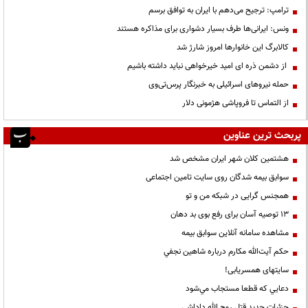
ترامپ: ترجیح می‌دهم با ایران به توافق برسم
ونس: ایرانی‌ها طرف بسیار دشواری برای مذاکره هستند
کالابرگ این خانوارها امروز شارژ شد
از دشمن ذره ای امید خیرخواهی نباید داشته باشیم
حمله نیروهای اسرائیلی به خبرنگار پرس‌تی‌وی
از التماس تا فروپاشی هژمونی دلار
پربحث ترین عناوین
هشتمین کلان شهر ایران مشخص شد
سوابق بیمه شدگان روی سایت تامین اجتماعی
همجنس گرایی در شبکه من و تو
13 توصیه آسان برای رفع بوی بد دهان
مشاهده سامانه آنلاين سوابق بیمه
حكم آيت‌الله مكارم درباره شاهين نجفي
سایتهای همسریابی!
دعايي كه قطعا مستجاب مي‌شود
جزئیات جدید قتل روح الله داداشی