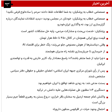
آخرین اخبار
صمصامی خطاب به پزشکیان: به شما اطلاعات غلط دادند؛ مردم را ساده‌لوح فرض نکنید!
صمصامی خطاب به پزشکیان: خودتان در مجلس بودید؛ دیدید انتقادات نمایندگان درباره
گران‌سازی ارز بود، نه واگذاری ایران‌خودرو
پزشکیان: خدمت بی‌منت و مشارکت مردمی، پایه حل مشکلات کشور است
قیمت‌ برنج ایرانی همچنان در کانال ۴۵۰ تا ۵۵۰ هزار تومان
وقتی دیتاسنترها از هوش مصنوعی جلو می‌زنند؛ زنگ خطر برای اقتصاد AI
از خبرسازی تا جریان‌سازی نقشه راه مدیران هوشمند
«چرا نباید از شما متنفر باشند؟»؛ پاسخ معنادار یک کاربر خارجی به قدرت و توانمندی
ایرانیان
پس از رأی شورای مرکزی جبهه ایران اسلامی؛ اعضای حقیقی و حقوقی دفتر سیاسی
مشخص شدند
بسنت مدعی شد: به زودی شاهد توافق با ایران خواهیم بود
دستگیری ۱۰۴ مظنون طی عملیات‌هایی علیه داعش در ترکیه
واکنش امام جمعه اردبیل به سخنان باقر خرازی: دروغ بستن به رهبری قطعاً جرم بسیار
بزرگی است
احتمال وجود حیات در اقیانوس مدفون «اروپا»