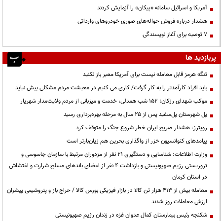
آمریکا و اسرائیل سامانه «پیکان» را آزمایش کردند
هشدار درباره فروش حواله‌های صوری خودروهای وارداتی
۷ توصیه برای آغاز نویسندگی
پربازدید ها
تنگه هرمز قابل معامله نیست برای آمریکا معبر باز نکنید
باید افراد کارآمدتر را به کار گرفت/ کاری می کنیم در معیشت مردم مشکلی پیش نیاید
موکب شهدای رزکان؛ ۱۵۲ شب همدلی، خدمت و میزبانی از مردم ولایت‌مدار شهریار
پل شهرستان پل‌سفید پس از ۲۵ سال به مرحله بهره‌برداری رسید
رویترز: هشدار صریح ایران خطر شروع جنگ را متوقف کرد
پیامدهای کنوانسیون خزر از واگذاری بحرین هم زیان‌بارتر است
وزارت اطلاعات: شناسایی و دستگیری ۲۱ نفر از مزدوران مرتبط با سازمان جاسوسی و
تروریستی رژیم صهیونیستی و بازداشت ۴ نفر از اعضای باندهای مسلح شرارت و اغتشاش
در استان کرمان
معامله بیش از ۴۱۳ هزار تن کالا در بازار فیزیکی بورس کالا / حراج باز و پتروشیمی پیشران
ارزش معاملات روز شدند
شکنجه رئیس بیمارستان کمال عدوان غزه در زندان رژیم صهیونیستی