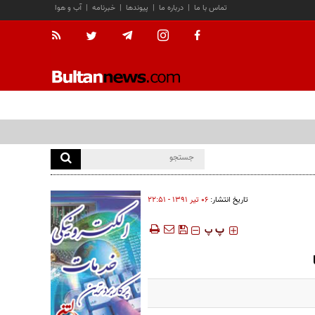
تماس با ما
|
درباره ما
|
پیوندها
|
خبرنامه
|
آب و هوا
تاریخ انتشار:
۰۶ تير ۱۳۹۱ - ۲۲:۵۱
‍‍‍ پ
پ