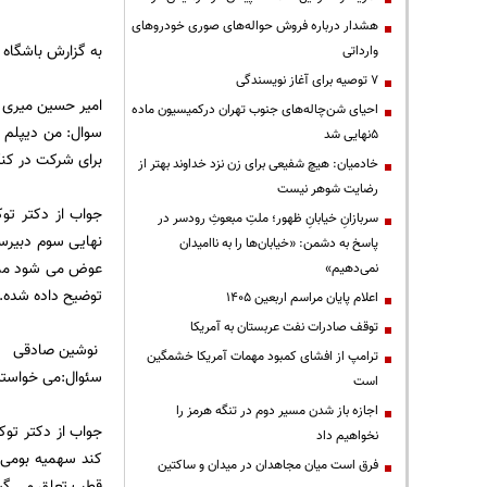
هشدار درباره فروش حواله‌های صوری خودروهای
به گزارش باشگاه 
وارداتی
۷ توصیه برای آغاز نویسندگی
امیر حسین میری ا
احیای شن‌چاله‌های جنوب تهران درکمیسیون ماده
سوال: من دیپلم ر
۵نهایی شد
برای شرکت در کنک
خادمیان: هیچ شفیعی برای زن نزد خداوند بهتر از
رضایت شوهر نیست
جواب از دکتر تو
سربازانِ خیابانِ ظهور؛ ملتِ مبعوثِ رودسر در
پاسخ به دشمن: «خیابان‌ها را به ناامیدان
نمی‌دهیم»
توضیح داده شده.
اعلام پایان مراسم اربعین ۱۴۰۵
توقف صادرات نفت عربستان به آمریکا
نوشین صادقی
ترامپ از افشای کمبود مهمات آمریکا خشمگین
سئوال:می خواستم 
است
اجازه باز شدن مسیر دوم در تنگه هرمز را
جواب از دکتر توک
نخواهیم داد
فرق است میان مجاهدان در میدان و ساکتین