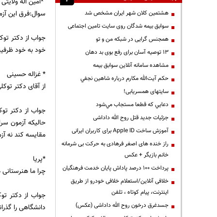
*امین اله ولایتی 
سوال:فرق این آزم
هشتمین کلان شهر ایران مشخص شد
سوابق بیمه شدگان روی سایت تامین اجتماعی
جواب از دکتر توک
همجنس گرایی در شبکه من و تو
خود به خود ظرفیت افزایش می یابد امسال 67 هزا
13 توصیه آسان برای رفع بوی بد دهان
مشاهده سامانه آنلاين سوابق بیمه
* غزاله حسینی
حكم آيت‌الله مكارم درباره شاهين نجفي
از آقای دکتر توک
سایتهای همسریابی!
دعايي كه قطعا مستجاب مي‌شود
جواب از دکتر تو
جزئیات جدید قتل روح الله داداشی
حالیکه آزمون سر
آموزش ساخت Apple ID برای کاربران ایرانی
مقایسه کند نه آز
راز خنده های اصغر فرهادی به حرکت بی شرمانه
خانم بازیگر + عکس
*پریا
پرداخت ۱۰۰ درصد پاداش پایان خدمت فرهنگیان
چرا ما هنرستانی 
خلافی آنلاین/استعلام خلافی خودرو از طریق
اینترنت، پیام کوتاه ، تلفن
جواب از دکتر تو
جسدغرق درخون روح الله داداشی (عکس)
دانشگاهی را گذران