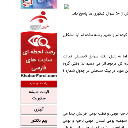
ه ام و تغییر رشته نداده ام آیا مشکلی
ا به دلیل اینکه سوابق تحصیلی نمرات
ا برای داوطلبان نظام جدید که از سال 84 به بعد دیپلم گرفتند تا 25% در نمره کل مربوط اثر می دهیم لذا وقتی گروه
عوض می شود ممکن است 25% درصد کمتر در نظر گرفته شود. زیرا دروس امتحانی فرق می کند این مورد در پیک سنجش در جدول شماره 1
لینک های مفید
قیمت شیشه
سکوریت
آلپاری
 ناحیه بومی و قطب بومی افزایش پیدا می
میه ایثارگران 80درصد سهمیه باقیمانده به سهمیه بومی استان، بومی ناحیه و بومی
بیم دتکتور
سهمیه بومی اضافه می شود که باز هم شانس قبولی