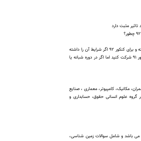
اگر در کنکور 90 قبول شده باشید حتی با انصراف قطعی از تحصیل حق شرکت در کنکور 91 را نداشته و برای کنکور 92 اگر شرایط آن را داشته
باشید می توانید شرکت کنید البته به دلیل اینکه شما در دوره روزانه قبول شدید نمی توانید در کنکور 91 شرکت کنید اما اگر در دوره شبانه یا
مران، مکانیک، کامپیوتر، معماری ، صنایع
 گروه علوم انسانی حقوق، حسابداری و
یر، علوم تجربی 2 دفترچه دارد یکی عمومی و دیگری اختصاصی که اختصاصی دفترچه شماره 2 می باشد و شامل سوالات زمین شناسی،