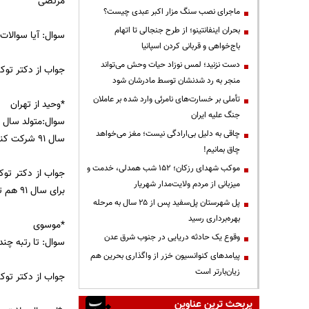
مرتضی
ماجرای نصب سنگ مزار اکبر عبدی چیست؟
بحران اینفانتینو؛ از طرح جنجالی تا اتهام
سوال: آیا سوالات 
باج‌خواهی و قربانی کردن اسپانیا
دست نزنید؛ لمس نوزاد حیات وحش می‌تواند
جواب از دکتر توک
منجر به رد شدنشان توسط مادرشان شود
تأملی بر خسارت‌های نامرئی وارد شده بر عاملان
*وحید از تهران
جنگ علیه ایران
چاقی به دلیل بی‌ارادگی نیست؛ مغز می‌خواهد
سال 91 شرکت کنم یا باید به خدمت اعزام شوم؟
چاق بمانیم!
موکب شهدای رزکان؛ ۱۵۲ شب همدلی، خدمت و
جواب از دکتر توک
میزبانی از مردم ولایت‌مدار شهریار
برای سال 91 هم تعریف شده و سازمان سنجش با نظام وظیفه توافقاتی کرده که بهتر است این تسهیلات را از نظم وظیفه سوال کنید.
پل شهرستان پل‌سفید پس از ۲۵ سال به مرحله
بهره‌برداری رسید
*موسوی
وقوع یک حادثه دریایی در جنوب شرق عدن
سوال: تا رتبه چن
پیامدهای کنوانسیون خزر از واگذاری بحرین هم
زیان‌بارتر است
جواب از دکتر توک
پربحث ترین عناوین