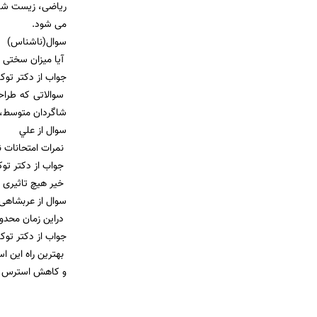
می شود.
سوال(ناشناس)
آیا میزان سختی سوالات کنکور 91 با کنکور 90 تفاوت دارد؟ 
جواب از دکتر توکل
سوالاتی که طراح
شاگردان متوسط، خ
سوال از علي
نمرات امتحانات نهایی 
جواب از دکتر توک
خیر هیچ تاثیری ند
سوال از عربشاهی 
دراین زمان محدود
جواب از دکتر توکل
بهترین راه این اس
و کاهش استرس و تمر