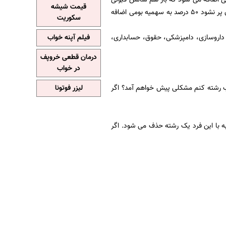
قیمت شیشه
را بیشتر می کند اما در 13 رشته 60 درصد سهمیه بومی داریم و 40 درصد آزاد که اگر سهمیه ایثارگران پر نشود 50 درصد به سهمیه بومی اضافه
سکوریت
، داروسازی، دامپزشکی، حقوق، حسابداری،
فیلم آپنه خواب
درمان قطعی خروپف
در خواب
اب رشته کنم مشکلی پیش خواهم آمد؟ اگر
لیزر فوتونا
 با این فرد یک رشته حذف می شود. اگر