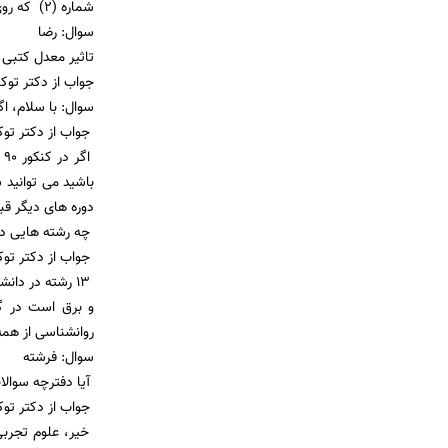
شماره (2) که روی سایت سازمان سنجش است مراجعه کنید.
سوال: رضا
تاثیر معدل کتبی در کنکور 91 
جواب از دکتر توکلی: 
سوال: با سلام، اگر کسی کنکور 90 روزانه قبول شده باشد در 
جواب از دکتر توک
دوره های دیگر قبول شده
چه رشته هایی در 
جواب از دکتر توک
13 رشته در دا
و برق است در گر
روانشناسی از همه
سوال: فرشته
آیا دفترچه سوال
جواب از دکتر توک