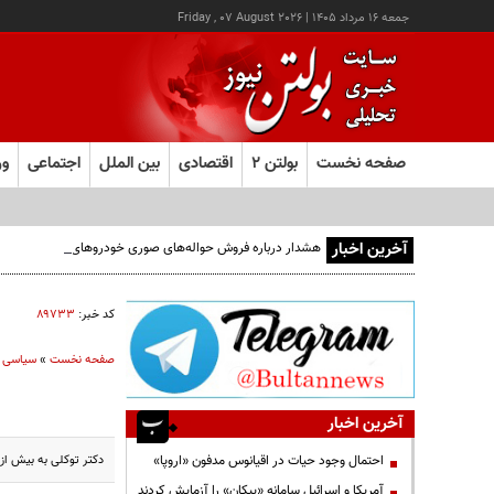
جمعه ۱۶ مرداد ۱۴۰۵
|
Friday , 07 August 2026
صفحه نخست
بولتن ۲
اقتصادی
بین الملل
اجتماعی
ور
آخرین اخبار
هشدار درباره فروش حواله‌های صوری خودروهای وارداتی
کد خبر:
۸۹۷۳۳
صفحه نخست
»
سیاسی
آخرین اخبار
دکتر توکلی به بیش از 50 سوال کنکوری ها پاسخ داد
احتمال وجود حیات در اقیانوس مدفون «اروپا»
آمریکا و اسرائیل سامانه «پیکان» را آزمایش کردند