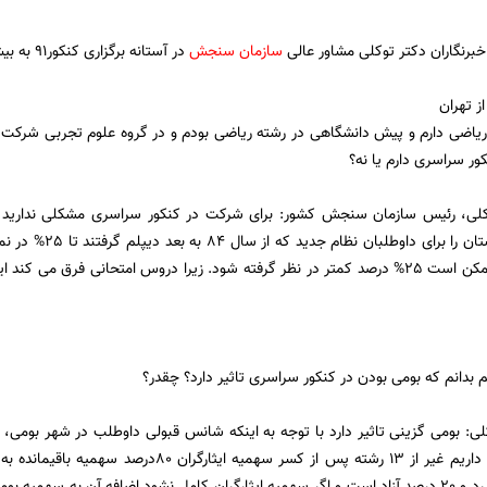
خبرنگاران دکتر توکلی مشاور عالی
سازمان سنجش
در آستانه برگزاری کنکور91 به بیش از 50 سوال کنکوری ها پاسخ داد.
ز تهران
یاضی دارم و پیش دانشگاهی در رشته ریاضی بودم و در گروه علوم تجربی شرکت کرد
ور سراسری دارم یا نه؟
کلی، رئیس سازمان سنجش کشور: برای شرکت در کنکور سراسری مشکلی ندارید ام
نهایی سوم دبیرستان ر
بدانم که بومی بودن در کنکور سراسری تاثیر دارد؟ چقدر؟
لی: بومی گزینی تاثیر دارد با توجه به اینکه شانس قبولی داوطلب در شهر بومی،
کند سهمیه بومی داریم غیر از 13 رشته پس از کسر سه
قطب تعلق می گیرد و 20 درصد آزاد است و اگر سهمیه ایثارگران کامل نشود اضافه آن به 