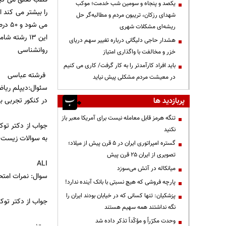
یکصد و پنجاه و سومین شب خدمت؛ موکب
شهدای رزکان، تریبون مردم و مطالبه‌گر حل
می شود و 50 درصد هم به سهمیه آزاد.
ریشه‌ای مشکلات شهری
این 13 رشت
هشدار حاجی دلیگانی درباره تغییر سهم دریای
روانشناسی
خزر و مخالفت با واگذاری امتیاز
باید افراد کارآمدتر را به کار گرفت/ کاری می کنیم
فرشته عباسی
در معیشت مردم مشکلی پیش نیاید
سئوال:دیپلم ریاض
در کنکور تجربی ب
پربازدید ها
تنگه هرمز قابل معامله نیست برای آمریکا معبر باز
جواب از دکتر توکل
نکنید
به سوالات زیست 
گستره امپراتوری ایران در ۵ قرن پیش از میلاد؛
تصویری از ایران ۲۵ قرن پیش
ALI
میانکاله در آتش می‌سوزد
سوال: نمرات امتحانات 
پارچه فروشی که هیچ نسبتی با بانک آینده ندارد!
پزشکیان: تنها کسانی که در خیابان بودند ایران را
جواب از دکتر توکل
نگه نداشتند همه سهیم هستند
وحدت مکرّراً و مؤکّداً تذکر داده شد