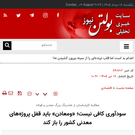
يکشنبه ۱۸ مرداد ۱۴۰۵
|
Sunday , 09 August 2026
از
و
ته
ن
نو
کد خبر:
۸۹۰۷۰۲
تاریخ انتشار:
۱۸ تير ۱۴۰۵ - ۱۰:۲۰
صفحه نخست
»
اقتصادی
‍‍‍ پ
پ
مطالبه کارشناسان از هلدینگ بزرگ معدن و فولاد
سودآوری کافی نیست؛ «ومعادن» باید قفل پروژه‌های
معدنی کشور را باز کند