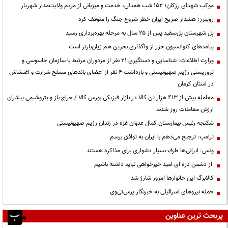
موکب شهدای رزکان؛ ۱۵۲ شب همدلی، خدمت و میزبانی از مردم ولایت‌مدار شهریار
رویترز: هشدار صریح ایران خطر شروع جنگ را متوقف کرد
پل شهرستان پل‌سفید پس از ۲۵ سال به مرحله بهره‌برداری رسید
پیامدهای کنوانسیون خزر از واگذاری بحرین هم زیان‌بارتر است
وزارت اطلاعات: شناسایی و دستگیری ۲۱ نفر از مزدوران مرتبط با سازمان جاسوسی و
تروریستی رژیم صهیونیستی و بازداشت ۴ نفر از اعضای باندهای مسلح شرارت و اغتشاش
در استان کرمان
معامله بیش از ۴۱۳ هزار تن کالا در بازار فیزیکی بورس کالا / حراج باز و پتروشیمی پیشران
ارزش معاملات روز شدند
شکنجه رئیس بیمارستان کمال عدوان غزه در زندان رژیم صهیونیستی
ترامپ: ترجیح می‌دهم با ایران به توافق برسم
ونس: ایرانی‌ها طرف بسیار دشواری برای مذاکره هستند
از دشمن ذره ای امید خیرخواهی نباید داشته باشیم
کالابرگ این خانوارها امروز شارژ شد
حمله نیروهای اسرائیلی به خبرنگار پرس‌تی‌وی
پربحث ترین عناوین