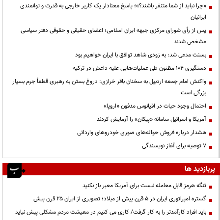
«چرا نباید از شما متنفر باشند؟»؛ پاسخ معنادار یک کاربر خارجی به قدرت و توانمندی
ایرانیان
پس از رأی شورای مرکزی جبهه ایران اسلامی؛ اعضای حقیقی و حقوقی دفتر سیاسی
مشخص شدند
بسنت مدعی شد: به زودی شاهد توافق با ایران خواهیم بود
دستگیری ۱۰۴ مظنون طی عملیات‌هایی علیه داعش در ترکیه
واکنش امام جمعه اردبیل به سخنان باقر خرازی: دروغ بستن به رهبری قطعاً جرم بسیار
بزرگی است
احتمال وجود حیات در اقیانوس مدفون «اروپا»
آمریکا و اسرائیل سامانه «پیکان» را آزمایش کردند
هشدار درباره فروش حواله‌های صوری خودروهای وارداتی
۷ توصیه برای آغاز نویسندگی
پربازدید ها
تنگه هرمز قابل معامله نیست برای آمریکا معبر باز نکنید
گستره امپراتوری ایران در ۵ قرن پیش از میلاد؛ تصویری از ایران ۲۵ قرن پیش
باید افراد کارآمدتر را به کار گرفت/ کاری می کنیم در معیشت مردم مشکلی پیش نیاید