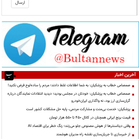
آخرین اخبار
صمصامی خطاب به پزشکیان: به شما اطلاعات غلط دادند؛ مردم را ساده‌لوح فرض نکنید!
صمصامی خطاب به پزشکیان: خودتان در مجلس بودید؛ دیدید انتقادات نمایندگان درباره
گران‌سازی ارز بود، نه واگذاری ایران‌خودرو
پزشکیان: خدمت بی‌منت و مشارکت مردمی، پایه حل مشکلات کشور است
قیمت‌ برنج ایرانی همچنان در کانال ۴۵۰ تا ۵۵۰ هزار تومان
وقتی دیتاسنترها از هوش مصنوعی جلو می‌زنند؛ زنگ خطر برای اقتصاد AI
از خبرسازی تا جریان‌سازی نقشه راه مدیران هوشمند