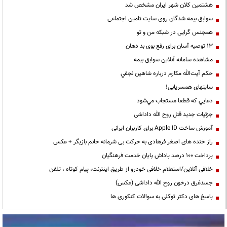
هشتمین کلان شهر ایران مشخص شد
سوابق بیمه شدگان روی سایت تامین اجتماعی
همجنس گرایی در شبکه من و تو
13 توصیه آسان برای رفع بوی بد دهان
مشاهده سامانه آنلاين سوابق بیمه
حكم آيت‌الله مكارم درباره شاهين نجفي
سایتهای همسریابی!
دعايي كه قطعا مستجاب مي‌شود
جزئیات جدید قتل روح الله داداشی
آموزش ساخت Apple ID برای کاربران ایرانی
راز خنده های اصغر فرهادی به حرکت بی شرمانه خانم بازیگر + عکس
پرداخت ۱۰۰ درصد پاداش پایان خدمت فرهنگیان
خلافی آنلاین/استعلام خلافی خودرو از طریق اینترنت، پیام کوتاه ، تلفن
جسدغرق درخون روح الله داداشی (عکس)
پاسخ های دکتر توکلی به سوالات کنکوری ها