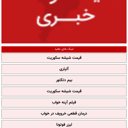
لینک های مفید
قیمت شیشه سکوریت
آلپاری
بیم دتکتور
قیمت شیشه سکوریت
فیلم آپنه خواب
درمان قطعی خروپف در خواب
لیزر فوتونا