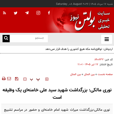
شنبه ۱۷ مرداد ۱۴۰۵
|
Saturday , 08 August 2026
از
و
ته
اردوغان: توافق‌نامه مکه هیچ کشوری را هدف قرار نمی‌دهد
ن
نو
کد خبر:
۸۹۰۶۳۲
تاریخ انتشار:
۱۷ تير ۱۴۰۵ - ۱۱:۰۱
صفحه نخست
»
بین الملل
»
بین الملل
‍‍‍ پ
پ
نوری مالکی: بزرگداشت شهید سید علی خامنه‌ای یک وظیفه
است
نوری مالکی:بزرگداشت میراث شهید امام خامنه‌ای و حضور در مراسم تشییع