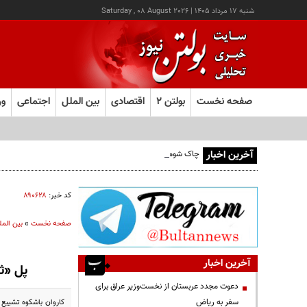
شنبه ۱۷ مرداد ۱۴۰۵
|
Saturday , 08 August 2026
صفحه نخست
بولتن ۲
اقتصادی
بین الملل
اجتماعی
ور
آخرین اخبار
چاک شومر: جنگ ایران اشتغال آمریکا را تخریب کرد؛ ترامپ از کد
کد خبر:
۸۹۰۶۲۸
صفحه نخست
»
بین المل
آخرین اخبار
پل «ث
دعوت مجدد عربستان از نخست‌وزیر عراق برای
سفر به ریاض
کاروان باشکوه تشییع 