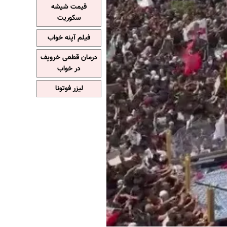
قیمت شیشه
سکوریت
فیلم آپنه خواب
درمان قطعی خروپف
در خواب
لیزر فوتونا