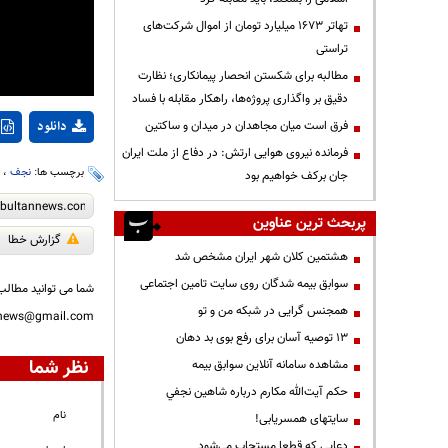
تهاتر ۱۶۷۳ میلیارد تومان از اموال شرکت‌های
تراستی
مطالبه برای شکستن انحصار پیمانکاری؛ نظارت
دقیق بر واگذاری پروژه‌ها، راهکار مقابله با فساد
دانلود
فرق است میان مجاهدان در میدان و ساکتین
فرمانده نیروی هوایی ارتش: در دفاع از ملت ایران
برچسب ها:
نجف
،
ک
جان برکف خواهیم بود
پربحث ترین عناوین
گزارش خطا
هشتمین کلان شهر ایران مشخص شد
سوابق بیمه شدگان روی سایت تامین اجتماعی
شما می توانید مطالب 
همجنس گرایی در شبکه من و تو
nnews@gmail.com
13 توصیه آسان برای رفع بوی بد دهان
نظر شما
مشاهده سامانه آنلاين سوابق بیمه
حكم آيت‌الله مكارم درباره شاهين نجفي
نام
سایتهای همسریابی!
دعايي كه قطعا مستجاب مي‌شود