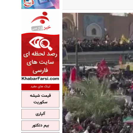
لینک های مفید
قیمت شیشه
سکوریت
آلپاری
بیم دتکتور