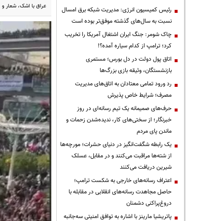
عراق با اشک، شعار و ا
رئیس کمیسیون انرژی: مدیریت شبکه برق امسال
نسبت به سال‌های گذشته موفق‌تر بوده است
چاک شومر: جنگ ایران اشتغال آمریکا را تخریب
کرد؛ ترامپ از کدام سیاره آمده؟!
اتاق پول دولت در دل بورس؛ مستمری
بازنشستگان، وثیقه بازی بزرگ‌ها
رد ورود تمامی معتادان به اتاق‌های مدیریت
مصرف؛ شرایط خاص پذیرش
حرف‌های صمیمانه یک تیم رسانه‌ای در روز
خبرنگار؛ از سختی‌های کار، ندیده‌شدن زحمات و
ماندن پای مردم
یک رابطه شگفت‌انگیز در دنیای حشرات؛ مورچه‌ها
از شته‌ها مراقبت می‌کنند و در مقابل، عسلک
شیرین دریافت می‌کنند
اعتراف رسانه‌های خارجی به شکست ترامپ؛
حاصل مجاهدت رسانه‌های انقلابی در مقابله با
دروغ‌پراکنی دشمنان
پاتریشیا مارینز با اشاره به توافق امنیتی سه‌جانبه