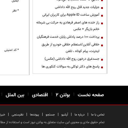
ایمیل
جزئیات جدید قتل روح الله داداشی
* نظر
آموزش ساخت Apple ID برای کاربران ایرانی
راز خنده های اصغر فرهادی به حرکت بی شرمانه
خانم بازیگر + عکس
پرداخت ۱۰۰ درصد پاداش پایان خدمت فرهنگیان
خلافی آنلاین/استعلام خلافی خودرو از طریق
* کد امنیتی
اینترنت، پیام کوتاه ، تلفن
جسدغرق درخون روح الله داداشی (عکس)
پاسخ های دکتر توکلی به سوالات کنکوری ها
صفحه نخست
|
بولتن ۲
|
اقتصادی
|
بین الملل
|
|
|
|
|
|
|
تماس با ما
درباره ما
آرشیو
جستجو
پیوندها
نظرسنجی
خبرن
تمام حقوق مادی و معنوی این سایت متعلق به بولتن نیوز است و استفاده از مطالب