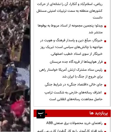
ریاض، اسلام‌آباد و آنکارا، آن را نشانه‌ای از حرکت
کشورهای منطقه به سمت ترتیبات امنیتی مستقل
دانست
ویدئو؛ پنجمین مجموعه از اسناد مربوط به یوفوها
منتشر شد
خبرنگار، مبلّغ دین و پاسدار فرهنگ و هویت در
مواجهه با چالش‌های سیاسی است؛ تبریک روز
خبرنگار از سوی استاد خطیب اصفهانی.
فرار هواپیماها از فرودگاه جده عربستان
رئیس ستاد مشترک ارتش آمریکا خواستار راهی
برای خروج از جنگ با ایران شد
جای خالی «اقتصاد جنگی» در شرایط جنگی
اعتراف رسانه‌های خارجی به شکست ترامپ
حاصل مجاهدت رسانه‌های انقلابی است
پربازدید ها
راهنمای خرید محصولات برق صنعتی ABB
باید افراد کارآمدتر را به کار گرفت/ کاری می کنیم