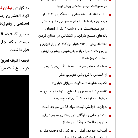
در معیشت مردم مشکلی پیش نیاید
به گزارش
بولتن نی
وزارت اطلاعات: شناسایی و دستگیری ۲۱ نفر از
ثورة العشرین رسی
مزدوران مرتبط با سازمان جاسوسی و تروریستی
اسلامی را رقم زده‌ا
رژیم صهیونیستی و بازداشت ۴ نفر از اعضای
حضور گسترده اقش
باندهای مسلح شرارت و اغتشاش در استان کرمان
نیست، بلکه تجلی 
معامله بیش از ۴۱۳ هزار تن کالا در بازار فیزیکی
قرار داشت.
بورس کالا / حراج باز و پتروشیمی پیشران ارزش
معاملات روز شدند
نجف اشرف امروز ر
حمله نیروهای اسرائیلی به خبرنگار پرس‌تی‌وی
در تاریخ ثبت می‌ک
از التماس تا فروپاشی هژمونی دلار
تکذیب شایعه «معافیت سربازان فراری»
تقسیم غنایم مدیران یا دفاع از تولید؛ پشت‌پرده
درخواست توقف یک آیین‌نامه چه بود؟
جهان با افزایش قیمت مواد غذایی مواجه است
هشدار حاجی دلیگانی درباره تغییر سهم دریای
خزر و مخالفت با واگذاری امتیاز
آیت‌الله جوادی آملی: با هرکس که وحدت ملی و
اسلامی را بشکند، باید مقابله کرد