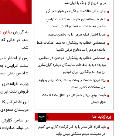
برای خروج از جنگ با ایران شد
جای خالی «اقتصاد جنگی» در شرایط جنگی
اعتراف رسانه‌های خارجی به شکست ترامپ
حاصل مجاهدت رسانه‌های انقلابی است
به گزارش
بولتن نی
مبادا اختیار تنگه هرمز را به دشمن بدهید
صمصامی خطاب به پزشکیان: به شما اطلاعات غلط
شد.
دادند؛ مردم را ساده‌لوح فرض نکنید!
صمصامی خطاب به پزشکیان: خودتان در مجلس
بودید؛ دیدید انتقادات نمایندگان درباره گران‌سازی
ارز بود، نه واگذاری ایران‌خودرو
شاخص نفتی نسبت ب
پزشکیان: خدمت بی‌منت و مشارکت مردمی، پایه
وزارت خزانه‌داری
حل مشکلات کشور است
فروش نفت ایران را تا ۲۱ اوت مجاز 
قیمت‌ برنج ایرانی همچنان در کانال ۴۵۰ تا ۵۵۰
این اقدام آمریک
هزار تومان
عربستان سعودی که
پربازدید ها
بر اساس گزارش رو
باید افراد کارآمدتر را به کار گرفت/ کاری می کنیم
می‌تواند صادرات ن
در معیشت مردم مشکلی پیش نیاید