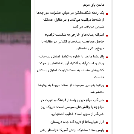
ماندن پای مردم
یک رابطه شگفت‌انگیز در دنیای حشرات؛ مورچه‌ها
از شته‌ها مراقبت می‌کنند و در مقابل، عسلک
شیرین دریافت می‌کنند
اعتراف رسانه‌های خارجی به شکست ترامپ؛
حاصل مجاهدت رسانه‌های انقلابی در مقابله با
دروغ‌پراکنی دشمنان
پاتریشیا مارینز با اشاره به توافق امنیتی سه‌جانبه
ریاض، اسلام‌آباد و آنکارا، آن را نشانه‌ای از حرکت
کشورهای منطقه به سمت ترتیبات امنیتی مستقل
دانست
ویدئو؛ پنجمین مجموعه از اسناد مربوط به یوفوها
منتشر شد
خبرنگار، مبلّغ دین و پاسدار فرهنگ و هویت در
مواجهه با چالش‌های سیاسی است؛ تبریک روز
خبرنگار از سوی استاد خطیب اصفهانی.
فرار هواپیماها از فرودگاه جده عربستان
رئیس ستاد مشترک ارتش آمریکا خواستار راهی