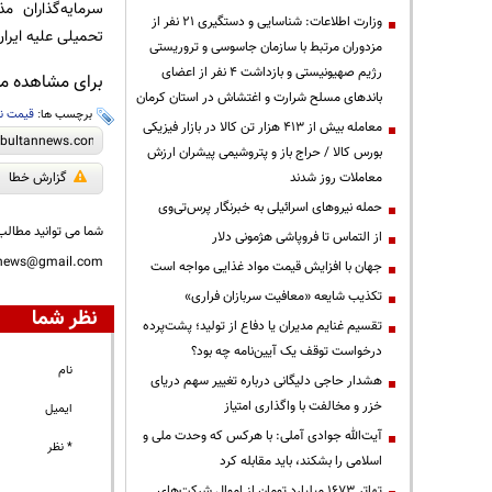
سرمایه‌گذاران مذا
وزارت اطلاعات: شناسایی و دستگیری ۲۱ نفر از
تحمیلی علیه ایران
مزدوران مرتبط با سازمان جاسوسی و تروریستی
رژیم صهیونیستی و بازداشت ۴ نفر از اعضای
برای مشاهده مطا
باندهای مسلح شرارت و اغتشاش در استان کرمان
برچسب ها:
قیمت ن
معامله بیش از ۴۱۳ هزار تن کالا در بازار فیزیکی
بورس کالا / حراج باز و پتروشیمی پیشران ارزش
معاملات روز شدند
گزارش خطا
حمله نیروهای اسرائیلی به خبرنگار پرس‌تی‌وی
شما می توانید مطالب 
از التماس تا فروپاشی هژمونی دلار
nnews@gmail.com
جهان با افزایش قیمت مواد غذایی مواجه است
تکذیب شایعه «معافیت سربازان فراری»
نظر شما
تقسیم غنایم مدیران یا دفاع از تولید؛ پشت‌پرده
درخواست توقف یک آیین‌نامه چه بود؟
نام
هشدار حاجی دلیگانی درباره تغییر سهم دریای
خزر و مخالفت با واگذاری امتیاز
ایمیل
آیت‌الله جوادی آملی: با هرکس که وحدت ملی و
* نظر
اسلامی را بشکند، باید مقابله کرد
تهاتر ۱۶۷۳ میلیارد تومان از اموال شرکت‌های