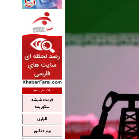
لینک های مفید
قیمت شیشه
سکوریت
آلپاری
بیم دتکتور