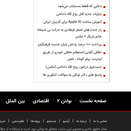
دعايي كه قطعا مستجاب مي‌شود
جزئیات جدید قتل روح الله داداشی
آموزش ساخت Apple ID برای کاربران ایرانی
راز خنده های اصغر فرهادی به حرکت بی شرمانه
خانم بازیگر + عکس
پرداخت ۱۰۰ درصد پاداش پایان خدمت فرهنگیان
خلافی آنلاین/استعلام خلافی خودرو از طریق
اینترنت، پیام کوتاه ، تلفن
جسدغرق درخون روح الله داداشی (عکس)
پاسخ های دکتر توکلی به سوالات کنکوری ها
صفحه نخست
|
بولتن ۲
|
اقتصادی
|
بین الملل
|
|
|
|
|
|
|
تماس با ما
درباره ما
آرشیو
جستجو
پیوندها
نظرسنجی
خبرن
تمام حقوق مادی و معنوی این سایت متعلق به بولتن نیوز است و استفاده از مطالب