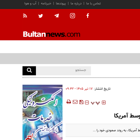
تماس با ما
|
درباره ما
|
پیوندها
|
خبرنامه
|
آب و هوا
تاریخ انتشار:
۱۷ تير ۱۴۰۵ - ۰۹:۴۲
‍‍‍ پ
پ
سط آمریکا
مریکا، به روند صعودی خود را ...