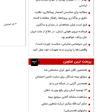
تراستی
مطالبه برای شکستن انحصار پیمانکاری؛ نظارت
دقیق بر واگذاری پروژه‌ها، راهکار مقابله با فساد
* کد امنیتی
فرق است میان مجاهدان در میدان و ساکتین
فرمانده نیروی هوایی ارتش: در دفاع از ملت ایران
جان برکف خواهیم بود
این دیپلماسی نمایشی، شکست خورده است/
واقعیت‌ها را بپذیرید و به تعهدات خود عمل کنید
پربحث ترین عناوین
هشتمین کلان شهر ایران مشخص شد
سوابق بیمه شدگان روی سایت تامین اجتماعی
همجنس گرایی در شبکه من و تو
13 توصیه آسان برای رفع بوی بد دهان
مشاهده سامانه آنلاين سوابق بیمه
حكم آيت‌الله مكارم درباره شاهين نجفي
سایتهای همسریابی!