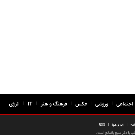
اجتماعی
|
ورزشی
|
عکس
|
فرهنگ و هنر
|
IT
|
انرژی
|
|
امه
آب و هوا
RSS
 با ذکر منبع بلامانع است.