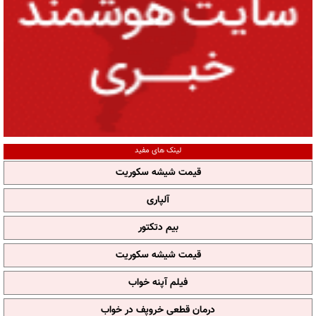
لینک های مفید
قیمت شیشه سکوریت
آلپاری
بیم دتکتور
قیمت شیشه سکوریت
فیلم آپنه خواب
درمان قطعی خروپف در خواب