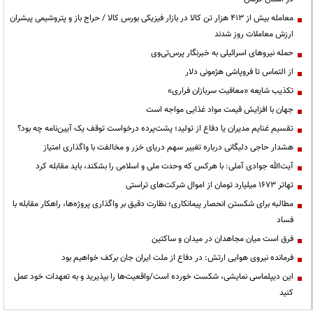
معامله بیش از ۴۱۳ هزار تن کالا در بازار فیزیکی بورس کالا / حراج باز و پتروشیمی پیشران
ارزش معاملات روز شدند
حمله نیروهای اسرائیلی به خبرنگار پرس‌تی‌وی
از التماس تا فروپاشی هژمونی دلار
تکذیب شایعه «معافیت سربازان فراری»
جهان با افزایش قیمت مواد غذایی مواجه است
تقسیم غنایم مدیران یا دفاع از تولید؛ پشت‌پرده درخواست توقف یک آیین‌نامه چه بود؟
هشدار حاجی دلیگانی درباره تغییر سهم دریای خزر و مخالفت با واگذاری امتیاز
آیت‌الله جوادی آملی: با هرکس که وحدت ملی و اسلامی را بشکند، باید مقابله کرد
تهاتر ۱۶۷۳ میلیارد تومان از اموال شرکت‌های تراستی
مطالبه برای شکستن انحصار پیمانکاری؛ نظارت دقیق بر واگذاری پروژه‌ها، راهکار مقابله با
فساد
فرق است میان مجاهدان در میدان و ساکتین
فرمانده نیروی هوایی ارتش: در دفاع از ملت ایران جان برکف خواهیم بود
این دیپلماسی نمایشی، شکست خورده است/واقعیت‌ها را بپذیرید و به تعهدات خود عمل
کنید