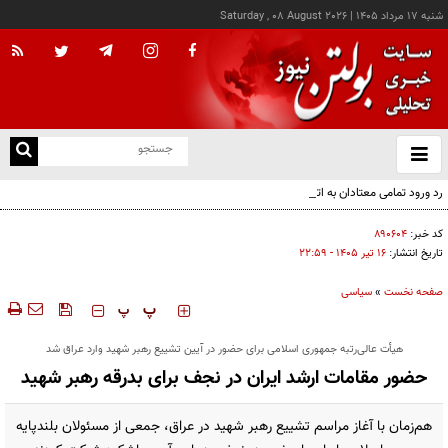
شنبه ۱۷ مرداد ۱۴۰۵
|
Saturday , 08 August 2026
از
و
ته
رد ورود تمامی معتادان به اتاق‌های مدیریت مصرف؛ شرایط خاص پذیرش
ن
نو
کد خبر:
۸۹۰۶۰۴
تاریخ انتشار:
۱۶ تير ۱۴۰۵ - ۲۲:۵۹
صفحه نخست
»
سیاسی
‍‍‍ پ
پ
هیأت عالی‌رتبه جمهوری اسلامی برای حضور در آیین تشییع رهبر شهید وارد عراق شد
حضور مقامات ارشد ایران در نجف برای بدرقه رهبر شهید
هم‌زمان با آغاز مراسم تشییع رهبر شهید در عراق، جمعی از مسئولان بلندپایه