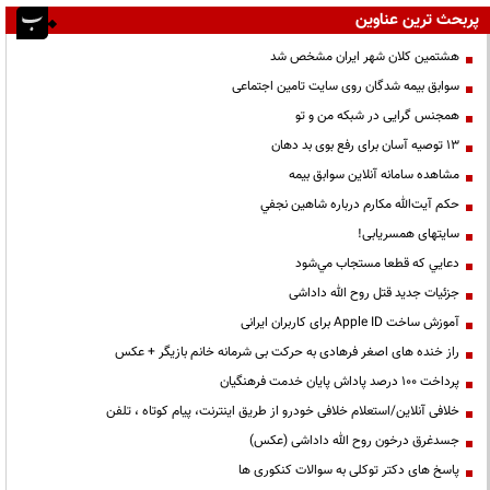
پربحث ترین عناوین
هشتمین کلان شهر ایران مشخص شد
سوابق بیمه شدگان روی سایت تامین اجتماعی
همجنس گرایی در شبکه من و تو
13 توصیه آسان برای رفع بوی بد دهان
مشاهده سامانه آنلاين سوابق بیمه
حكم آيت‌الله مكارم درباره شاهين نجفي
سایتهای همسریابی!
دعايي كه قطعا مستجاب مي‌شود
جزئیات جدید قتل روح الله داداشی
آموزش ساخت Apple ID برای کاربران ایرانی
راز خنده های اصغر فرهادی به حرکت بی شرمانه خانم بازیگر + عکس
پرداخت ۱۰۰ درصد پاداش پایان خدمت فرهنگیان
خلافی آنلاین/استعلام خلافی خودرو از طریق اینترنت، پیام کوتاه ، تلفن
جسدغرق درخون روح الله داداشی (عکس)
پاسخ های دکتر توکلی به سوالات کنکوری ها