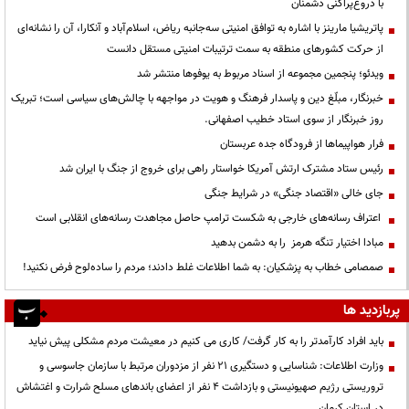
با دروغ‌پراکنی دشمنان
پاتریشیا مارینز با اشاره به توافق امنیتی سه‌جانبه ریاض، اسلام‌آباد و آنکارا، آن را نشانه‌ای
از حرکت کشورهای منطقه به سمت ترتیبات امنیتی مستقل دانست
ویدئو؛ پنجمین مجموعه از اسناد مربوط به یوفوها منتشر شد
خبرنگار، مبلّغ دین و پاسدار فرهنگ و هویت در مواجهه با چالش‌های سیاسی است؛ تبریک
روز خبرنگار از سوی استاد خطیب اصفهانی.
فرار هواپیماها از فرودگاه جده عربستان
رئیس ستاد مشترک ارتش آمریکا خواستار راهی برای خروج از جنگ با ایران شد
جای خالی «اقتصاد جنگی» در شرایط جنگی
اعتراف رسانه‌های خارجی به شکست ترامپ حاصل مجاهدت رسانه‌های انقلابی است
مبادا اختیار تنگه هرمز را به دشمن بدهید
صمصامی خطاب به پزشکیان: به شما اطلاعات غلط دادند؛ مردم را ساده‌لوح فرض نکنید!
پربازدید ها
باید افراد کارآمدتر را به کار گرفت/ کاری می کنیم در معیشت مردم مشکلی پیش نیاید
وزارت اطلاعات: شناسایی و دستگیری ۲۱ نفر از مزدوران مرتبط با سازمان جاسوسی و
تروریستی رژیم صهیونیستی و بازداشت ۴ نفر از اعضای باندهای مسلح شرارت و اغتشاش
در استان کرمان