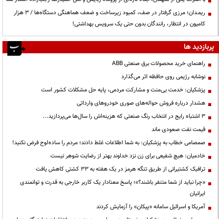
ریمـدان؛ مرزی گرفتار در صف، کمبود زیرساخت و ضعف هماهنگی دستگاه‌ها / ۳ هزار
کامیون در انتظار، رانندگان بدون حتی یک سرویس بهداشتی!
پربازدید ها
راهنمای خرید محصولات برق صنعتی ABB
نوشابه رژیمی روی حافظه اثر می‌گذارد
پزشکیان: خدمت بی‌منت و مشارکت مردمی، پایه حل مشکلات کشور است
هشدار درباره فروش حواله‌های صوری خودروهای وارداتی
3 اشتباه رایج در انتخاب رنگ صنعتی که هزینه‌اش را سال‌ها می‌پردازید...
قیمت نفت صعودی ماند
صمصامی خطاب به پزشکیان: به شما اطلاعات غلط دادند؛ مردم را ساده‌لوح فرض نکنید!
خادمیان: هیچ شفیعی برای زن نزد خداوند بهتر از رضایت شوهر نیست
ترافیک کشتیرانی از طریق تنگه هرمز در یک هفته به ۳۳ کشتی کاهش یافت
«چرا نباید از شما متنفر باشند؟»؛ پاسخ معنادار یک کاربر خارجی به قدرت و توانمندی
ایرانیان
آمریکا و اسرائیل سامانه «پیکان» را آزمایش کردند