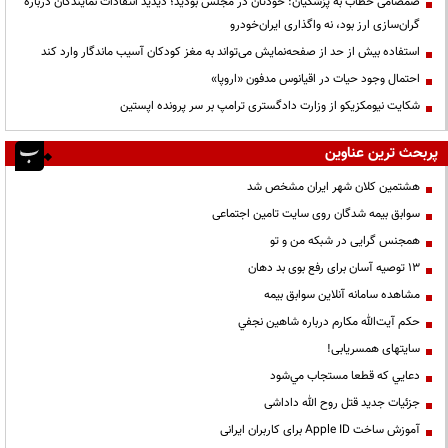
صمصامی خطاب به پزشکیان: خودتان در مجلس بودید؛ دیدید انتقادات نمایندگان درباره
گران‌سازی ارز بود، نه واگذاری ایران‌خودرو
استفاده بیش از حد از صفحه‌نمایش می‌تواند به مغز کودکان آسیب ماندگار وارد کند
احتمال وجود حیات در اقیانوس مدفون «اروپا»
شکایت نیومکزیکو از وزارت دادگستری ترامپ بر سر پرونده اپستین
پربحث ترین عناوین
هشتمین کلان شهر ایران مشخص شد
سوابق بیمه شدگان روی سایت تامین اجتماعی
همجنس گرایی در شبکه من و تو
13 توصیه آسان برای رفع بوی بد دهان
مشاهده سامانه آنلاين سوابق بیمه
حكم آيت‌الله مكارم درباره شاهين نجفي
سایتهای همسریابی!
دعايي كه قطعا مستجاب مي‌شود
جزئیات جدید قتل روح الله داداشی
آموزش ساخت Apple ID برای کاربران ایرانی