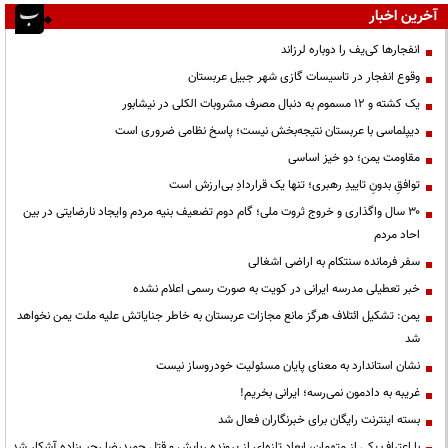
آخرین اخبار
انفجارها کی‌یف را دوباره لرزاند
وقوع انفجار در تاسیسات گازی شهر جبیل عربستان
یک کشته و ۱۲ مسموم به دنبال مصرف مشروبات الکلی در نیشابور
دیپلماسی با عربستان نتیجه‌بخش نیست؛ پاسخ نظامی ضروری است
مقاومت یمن؛ دو خیز اساسی
توافقِ بدونِ تاییدِ رهبری؛ تنها یک قراردادِ بی‌ارزش است
۳۰ سال واگذاری و خروج ثروت ملی؛ گام دوم تضعیف بنیه مردم وایجاد نارضایتی در بین
احاد مردم
سفر فرمانده سنتکام به اراضی اشغالی
خبر تعطیلی مدرسه ایرانی در کویت به صورت رسمی اعلام نشده
یمن: تشکیل ائتلاف هرگز مانع مجازات عربستان به خاطر جنایاتش علیه ملت یمن نخواهد
شد
نشان استاندارد به معنای پایان مسئولیت خودروساز نیست
غریبه به دادمون نمی‌رسه؛ ایرانی بخریم!
بسته اینترنت رایگان برای خبرنگاران فعال شد
با اعتراف یکی از متهمان، ابعاد تازه‌ای از پرونده ربایش و قتل حمیدرضا رجب‌زاده آشکار شد