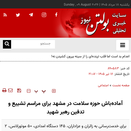
يکشنبه ۱۸ مرداد ۱۴۰۵
|
Sunday , 09 August 2026
از
و
ته
اعدام بد است اما قلب تپنده‌ای را از سینه بیرون کشیدن نه!
ن
نو
کد خبر:
۸۹۰۵۸۳
تاریخ انتشار:
۱۶ تير ۱۴۰۵ - ۲۱:۰۷
صفحه نخست
»
اجتماعی
‍‍‍ پ
پ
آماده‌باش حوزه سلامت در مشهد برای مراسم تشییع و
تدفین رهبر شهید
برای خدمت‌رسانی به زائران و عزاداران، ۱۴۵ دستگاه امدادی، ۵۰ موتورلانس، ۲