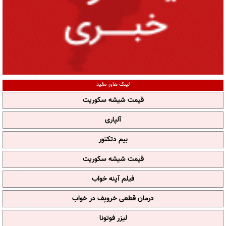
لینک های مفید
قیمت شیشه سکوریت
آلپاری
بیم دتکتور
قیمت شیشه سکوریت
فیلم آپنه خواب
درمان قطعی خروپف در خواب
لیزر فوتونا