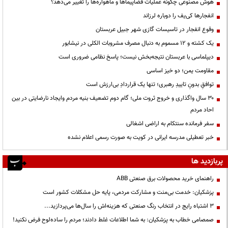
هوش مصنوعی چگونه عملیات فضاپیماها و ماهواره‌ها را تغییر می‌دهد؟
انفجارها کی‌یف را دوباره لرزاند
وقوع انفجار در تاسیسات گازی شهر جبیل عربستان
یک کشته و ۱۲ مسموم به دنبال مصرف مشروبات الکلی در نیشابور
دیپلماسی با عربستان نتیجه‌بخش نیست؛ پاسخ نظامی ضروری است
مقاومت یمن؛ دو خیز اساسی
توافقِ بدونِ تاییدِ رهبری؛ تنها یک قراردادِ بی‌ارزش است
۳۰ سال واگذاری و خروج ثروت ملی؛ گام دوم تضعیف بنیه مردم وایجاد نارضایتی در بین
احاد مردم
سفر فرمانده سنتکام به اراضی اشغالی
خبر تعطیلی مدرسه ایرانی در کویت به صورت رسمی اعلام نشده
پربازدید ها
راهنمای خرید محصولات برق صنعتی ABB
پزشکیان: خدمت بی‌منت و مشارکت مردمی، پایه حل مشکلات کشور است
3 اشتباه رایج در انتخاب رنگ صنعتی که هزینه‌اش را سال‌ها می‌پردازید...
صمصامی خطاب به پزشکیان: به شما اطلاعات غلط دادند؛ مردم را ساده‌لوح فرض نکنید!