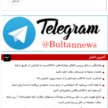
آخرین اخبار
واشنگتن درحال بررسی انتقال موشک‌های «آتاکامس» به اوکراین از طریق ترکیه
هشدار صنعا به عربستان: وقت تلف نکنید
اعدام بد است اما قلب تپنده‌ای را از سینه بیرون کشیدن نه!
به همه ثابت می‌شود که دیپلماسی با رژیم پست سعودی بی‌فایده است| برای تنبیه
آل‌سعود باید با اقدام نظامی تحقیرشان کنیم
تاراج هویت ملی در بازار بی‌صاحب پوشاک؛ مسئولان نظارت کجا خوابیده‌اند؟ / زیر سایه
جنگ، جامعه در حال بی‌حیا شدن است