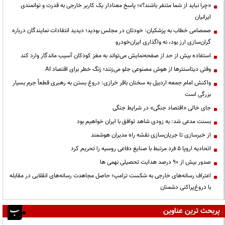
«چرا نباید از شما متنفر باشند؟»؛ پاسخ معنادار یک کاربر خارجی به قدرت و توانمندی
ایرانیان
صمصامی خطاب به پزشکیان: خودتان در مجلس بودید؛ دیدید انتقادات نمایندگان درباره
گران‌سازی ارز بود، نه واگذاری ایران‌خودرو
استفاده بیش از حد از صفحه‌نمایش می‌تواند به مغز کودکان آسیب ماندگار وارد کند
وقتی دیتاسنترها از هوش مصنوعی جلو می‌زنند؛ زنگ خطر برای اقتصاد AI
واکنش امام جمعه اردبیل به سخنان باقر خرازی: دروغ بستن به رهبری قطعاً جرم بسیار
بزرگی است
جای خالی «اقتصاد جنگی» در شرایط جنگی
بسنت مدعی شد: به زودی شاهد توافق با ایران خواهیم بود
از خبرسازی تا جریان‌سازی نقشه راه مدیران هوشمند
اتحادیه اروپا ۵ فرد مرتبط با صنایع دفاعی روسیه را تحریم کرد
صدور بیش از ۹۰ درصد هدایت تحصیلی نهمی ها
اعتراف رسانه‌های خارجی به شکست ترامپ؛ حاصل مجاهدت رسانه‌های انقلابی در مقابله
با دروغ‌پراکنی دشمنان
پربحث ترین عناوین