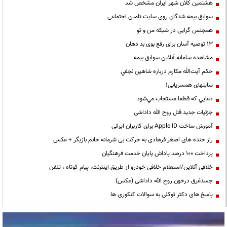
هشتمین کلان شهر ایران مشخص شد
سوابق بیمه شدگان روی سایت تامین اجتماعی
همجنس گرایی در شبکه من و تو
13 توصیه آسان برای رفع بوی بد دهان
مشاهده سامانه آنلاين سوابق بیمه
حكم آيت‌الله مكارم درباره شاهين نجفي
سایتهای همسریابی!
دعايي كه قطعا مستجاب مي‌شود
جزئیات جدید قتل روح الله داداشی
آموزش ساخت Apple ID برای کاربران ایرانی
راز خنده های اصغر فرهادی به حرکت بی شرمانه خانم بازیگر + عکس
پرداخت ۱۰۰ درصد پاداش پایان خدمت فرهنگیان
خلافی آنلاین/استعلام خلافی خودرو از طریق اینترنت، پیام کوتاه ، تلفن
جسدغرق درخون روح الله داداشی (عکس)
پاسخ های دکتر توکلی به سوالات کنکوری ها