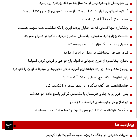
پل شهرستان پل‌سفید پس از ۲۵ سال به مرحله بهره‌برداری رسید
گستره امپراتوری ایران در ۵ قرن پیش از میلاد؛ تصویری از ایران ۲۵ قرن پیش
وحدت مکرّراً و مؤکّداً تذکر داده شد
پزشکیان: تنها کسانی که در خیابان بودند ایران را نگه نداشتند همه سهیم هستند
نشست چهارجانبه سعودی، پاکستان، مصر و ترکیه با تاکید بر کنترل تنش‌ها
ماجرای نصب سنگ مزار اکبر عبدی چیست؟
کدام اهداف زیرساختی در مدار ایران قرار دارد؟
بحران اینفانتینو؛ از طرح جنجالی تا اتهام باج‌خواهی و قربانی کردن اسپانیا
رویترز مدعی شد: وزارت خزانه‌داری آمریکا برخی تحریم‌های مرتبط با ایران را لغو کرد
پارچه فروشی که هیچ نسبتی با بانک آینده ندارد!
حشدالشعبی هر گونه درگیری در شهر سامراء را تکذیب کرد
یمن: فرار رو به جلوی عربستان با تشدیدی فراگیر پاسخ داده خواهد شد
تیراندازی در جنوب شرق فرانسه با ۶ زخمی
مرگ یک فوتبالیست تایلندی پس از برخورد صاعقه در حین مسابقه
پربازدید ها
ضربات شدیدی در جنگ ۱۷ روزه محرم به آمریکا وارد کردیم