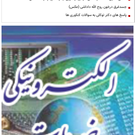
جسدغرق درخون روح الله داداشی (عکس)
پاسخ های دکتر توکلی به سوالات کنکوری ها