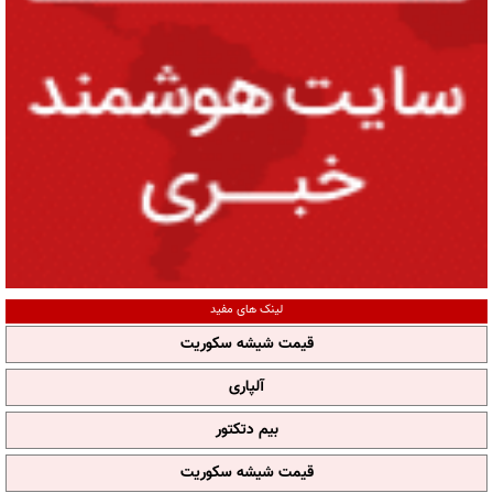
لینک های مفید
قیمت شیشه سکوریت
آلپاری
بیم دتکتور
قیمت شیشه سکوریت