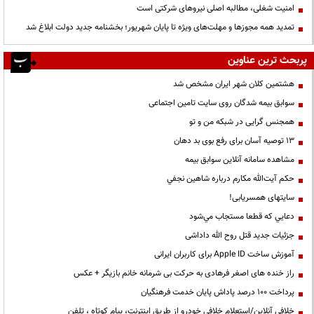
‌امنیت شغلی، مطالبه اصلی نیروهای شرکتی است
تمدید همه مجوزها و مهلت‌های ویژه تا پایان شهریور؛ بخشنامه جدید دولت ابلاغ شد
پربحث ترین عناوین
هشتمین کلان شهر ایران مشخص شد
سوابق بیمه شدگان روی سایت تامین اجتماعی
همجنس گرایی در شبکه من و تو
13 توصیه آسان برای رفع بوی بد دهان
مشاهده سامانه آنلاين سوابق بیمه
حكم آيت‌الله مكارم درباره شاهين نجفي
سایتهای همسریابی!
دعايي كه قطعا مستجاب مي‌شود
جزئیات جدید قتل روح الله داداشی
آموزش ساخت Apple ID برای کاربران ایرانی
راز خنده های اصغر فرهادی به حرکت بی شرمانه خانم بازیگر + عکس
پرداخت ۱۰۰ درصد پاداش پایان خدمت فرهنگیان
خلافی آنلاین/استعلام خلافی خودرو از طریق اینترنت، پیام کوتاه ، تلفن