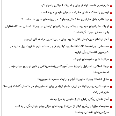
شیخ نعیم قاسم: توافق ایران و آمریکا، اسرائیل را مهار کرد
اربعین زنده نگه داشتنِ حقیقت در برابر طوفانِ دروغ است.
چرا قالب وافل جایگزین سقف تیرچه بلوک در پروژه‌های مدرن شده است؟
از رانت‌ شرکتهای خودروساز و تاسیس شرکتهای تراستی در اروپا تا تسخیر دستگاه نظارتی
با چه هدفی صورت گرفته است
آغاز اجتماع خون‌خواهی اقای شهید ایران در پیاده‌روی جاماندگان اربعین
صمصامی: ریشه مشکلات اقتصادی، گرانی نرخ ارز است/ طرح «تقویت پول ملی» در
کمیسیون اقتصادی رأی نیاورد
میناب؛ شهرِ مقبره‌های کوچک!
جهاد اسلامی: اسرائیل با چراغ سبز آمریکا، پروژه نسل‌کشی و کوچ اجباری مردم غزه را
ادامه می‌دهد
مدالِ اعتماد؛ روایت مدیریت آرام و نزدیک محمود خسروی‌وفا
سقوط تاریخی نرخ تولد در ایران؛ شمار نوزادان برای نخستین بار در ۶۰ سال گذشته زیر ۹۰۰
هزار نفر رفت
آغاز انتقال رایگان زائران اتباع خارجی به مرز چذابه
مقاومت عراق؛ بازیگری فراتر از مرزها | پهپادهای عراقی پیام بازدارندگی را به قلب
سرزمین‌های اشغالی رساندند