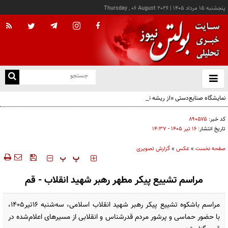
پنجشنبه ۱۵ مرداد ۱۴۰۵
|
Thursday , 06 August 2026
از
و
ته
نمایشگاه صنایع‌دستی «از ریشه تا امروز» - کرج
ن
نو
کد خبر:
۸۹۰۵۷۵
تاریخ انتشار:
۱۶ تير ۱۴۰۵ - ۱۴:۳۷
صفحه نخست
»
عکس
»
گزارش تصویری
‍‍‍ پ
پ
مراسم تشییع پیکر مطهر رهبر شهید انقلاب - قم
مراسم باشکوه تشییع پیکر رهبر شهید انقلاب اسلامی، سه‌شنبه ۱۶تیر۱۴۰۵،
با حضور حماسی و پرشور مردم قدرشناس و انقلابی از مسیرهای اعلام‌شده در