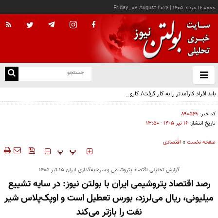
جمعه ۱۶ مرداد ۱۴۰۵
|
Friday , 07 August 2026
از
و
ته
باید افراد کارآمدتر را به کار گرفت/ کاری می کنیم در معیشت مردم مشکلی پیش نیاید
ن
نو
کد خبر:
۸۹۰۵۶۹
تاریخ انتشار:
۱۶ تير ۱۴۰۵ - ۱۳:۵۰
صفحه نخست
»
اقتصادی
‍‍‍ پ
پ
گزارش تحلیلی اقتصاد پتروشیمی و سرمایه‌گذاری ایران ۱۵ تیر ۱۴۰۵
رصد اقتصاد پتروشیمی ایران با بولتن نیوز: در سایه تشییع
میلیونی، ریال می‌لرزد، بورس تعطیل است و اوپک‌پلاس شیر
نفت را بازتر می‌کند