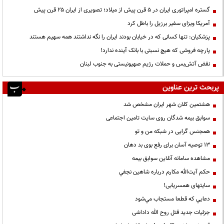
گستره امپراتوری ایران در ۵ قرن پیش از میلاد؛ تصویری از ایران ۲۵ قرن پیش
آمریکا ویزای سفیر برزیل را باطل کرد
پزشکیان: تنها کسانی که در خیابان بودند ایران را نگه نداشتند همه سهیم هستند
پارچه فروشی که هیچ نسبتی با بانک آینده ندارد!
نقض آتش‌بس و حملات رژیم صهیونیستی به جنوب لبنان
پربحث ترین عناوین
هشتمین کلان شهر ایران مشخص شد
سوابق بیمه شدگان روی سایت تامین اجتماعی
همجنس گرایی در شبکه من و تو
13 توصیه آسان برای رفع بوی بد دهان
مشاهده سامانه آنلاين سوابق بیمه
حكم آيت‌الله مكارم درباره شاهين نجفي
سایتهای همسریابی!
دعايي كه قطعا مستجاب مي‌شود
جزئیات جدید قتل روح الله داداشی