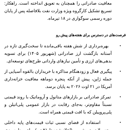
معافیت صادراتی را همچنان به تعویق انداخته است. راهکار:
تسریع تشکیل کارگروه ویژه وزارت نفت بلافاصله پس از پایان
دوره رسمی سوگواری در ۱۸ تیرماه.
فرصت‌های در دسترس برای هفته‌های پیش رو
•
بهره‌برداری از شش هفته باقی‌مانده تا سخت‌گیری تازه در
آستانه بازگشت ارز صادراتی (شهریور ۱۴۰۵) برای تسویه
بدهی‌های ارزی و تأمین نیازهای وارداتی طرح‌های توسعه‌ای.
•
پیگیری فعال و زودهنگام مذاکره با خریداران بالقوه آسیایی از
جمله ژاپن، پیش از آنکه پنجره دوماهه معافیت خزانه‌داری
آمریکا در ۲۱ اوت ۲۰۲۶ به پایان برسد.
•
تمرکز صادراتی بر بازارهای متانول و آروماتیک با روند قیمتی
نسبتاً مقاوم‌تر، به‌جای رقابت در بازار عمومی پلی‌اتیلن و
پلی‌پروپیلن که با افت قیمتی همراه است.
•
استفاده از فضای نسبی ثبات قیمت‌های پایه داخلی
محصولات پتروشیمی (اعلام‌شده تا ۲۱ تیر) برای برنامه‌ریزی