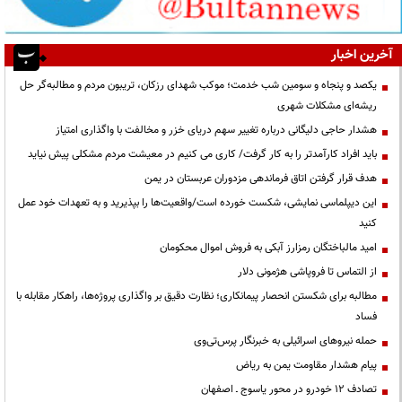
آخرین اخبار
یکصد و پنجاه و سومین شب خدمت؛ موکب شهدای رزکان، تریبون مردم و مطالبه‌گر حل
ریشه‌ای مشکلات شهری
هشدار حاجی دلیگانی درباره تغییر سهم دریای خزر و مخالفت با واگذاری امتیاز
باید افراد کارآمدتر را به کار گرفت/ کاری می کنیم در معیشت مردم مشکلی پیش نیاید
هدف قرار گرفتن اتاق‌ فرماندهی مزدوران عربستان در یمن
این دیپلماسی نمایشی، شکست خورده است/واقعیت‌ها را بپذیرید و به تعهدات خود عمل
کنید
امید مالباختگان رمزارز آبکی به فروش اموال محکومان
از التماس تا فروپاشی هژمونی دلار
مطالبه برای شکستن انحصار پیمانکاری؛ نظارت دقیق بر واگذاری پروژه‌ها، راهکار مقابله با
فساد
حمله نیروهای اسرائیلی به خبرنگار پرس‌تی‌وی
پیام هشدار مقاومت یمن به ریاض
تصادف ۱۲ خودرو در محور یاسوج ـ اصفهان