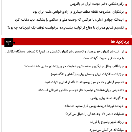
رکوردشکنی دختر دونده ایران در بلاروس
پزشکیان: مشروطه نقطه عطف بیداری و آزادی‌خواهی ملت ایران بود
آیت‌الله جوادی آملی: با هرکس که وحدت ملی و اسلامی را بشکند، باید مقابله کرد
تقسیم غنایم مدیران یا دفاع از تولید؛ پشت‌پرده درخواست توقف یک آیین‌نامه چه بود؟
پربازدید ها
از رانت‌ شرکتهای خودروساز و تاسیس شرکتهای تراستی در اروپا تا تسخیر دستگاه نظارتی
با چه هدفی صورت گرفته است
چرا قالب وافل جایگزین سقف تیرچه بلوک در پروژه‌های مدرن شده است؟
جزئیات مذاکرات ایران و عمان برای بازگشایی تنگه هرمز
تخم‌مرغ‌هایی که در مرز پوسیدند تا اقتدار اداری اثبات شود
تشخیص روان‌شناختی ترامپ: «او تجسم خالص شیطان است!»
۲ گزینه صنعا برای ریاض
خودتحقیرها عریضه‌نویس کاخ سفید شده‌اند!
عملیات «نصر ۷» چه هدفی را دنبال می‌کرد؟
زلزله شهر یاسوج را لرزاند
میانکاله در آتش می‌سوزد