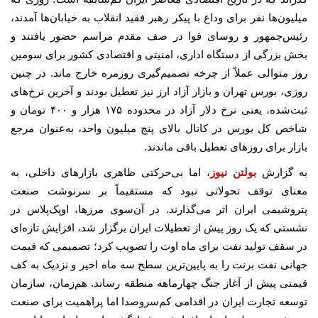
میلیون‌ها نفر برای وداع با پیکر رهبر فقید انقلاب به خیابان‌ها آمدند،
رئیس‌جمهور و روسای قوا در صف مقدم مراسم حضور یافتند و
بخش بزرگی از دستگاه اداری، امنیتی و اقتصادی کشور برای سومین
روز متوالی عملاً از چرخه تصمیم‌گیری روزمره خارج ماند. در چنین
روزی، بورس تهران و بازار آزاد ارز نیز تعطیل بودند و آخرین نرخ‌های
ثبت‌شده، یعنی نرخ دلار آزاد در محدوده ۱۷۵ هزار و ۴۰۰ تومان و
شاخص کل بورس در کانال بالای پنج میلیون واحد، به‌عنوان مرجع
بازار برای روزهای تعطیل باقی ماندند.
به گزارش
بولتن نیوز
، اما بی‌حرکتی ظاهری بازارهای داخلی، به
معنای توقف تحولاتی نبود که مستقیماً بر سرنوشت صنعت
پتروشیمی ایران اثر می‌گذارند. در آن‌سوی مرزها، اوپک‌پلاس در
نشستی که یک روز پیش از تعطیلات ایران برگزار شد، افزایش تازه‌ای
در سقف تولید نفت برای ماه اوت را تصویب کرد؛ تصمیمی که قیمت
جهانی نفت برنت را به پایین‌ترین سطح سه ماه اخیر و نزدیک به کف
قیمتی پیش از آغاز جنگ چهارماهه منطقه رساند. هم‌زمان، سازمان
توسعه تجارت ایران در اقدامی کم‌سروصدا اما پراهمیت برای صنعت