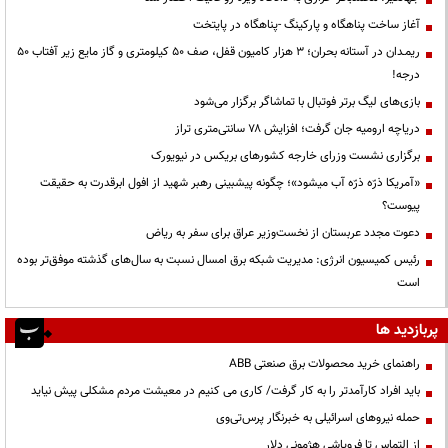
آغاز ساخت پناهگاه و پارکینگ -پناهگاه در پایتخت
ریمـدان در آستانه بحران؛ ۳ هزار کامیون قفل، صف ۵۰ کیلومتری و گاز مایع زیر آفتاب ۵۰
درجه!
بازی‌های لیگ برتر فوتبال با تماشاگر برگزار می‌شود
دریاچه ارومیه جان گرفت؛ افزایش ۷۸ سانتی‌متری تراز
برگزاری نشست وزرای خارجه کشورهای بریکس در نیویورک
«آمریکا ذرّه ذرّه آب میشود»؛ چگونه پیشبینی رهبر شهید از افول ابرقدرت به حقیقت
پیوست؟
دعوت مجدد عربستان از نخست‌وزیر عراق برای سفر به ریاض
رئیس کمیسیون انرژی: مدیریت شبکه برق امسال نسبت به سال‌های گذشته موفق‌تر بوده
است
پربازدید ها
راهنمای خرید محصولات برق صنعتی ABB
باید افراد کارآمدتر را به کار گرفت/ کاری می کنیم در معیشت مردم مشکلی پیش نیاید
حمله نیروهای اسرائیلی به خبرنگار پرس‌تی‌وی
از التماس تا فروپاشی هژمونی دلار