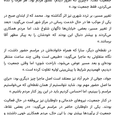
جمعیت گفت: «چیزی که امروز دیدم، عشق مردم بود. هر طرف را نگاه
می‌کردی، فقط جمعیت بود.»
تغییر مسیر، بر تردد شهری نیز اثر گذاشته بود. محمد که از ابتدای صبح در
یکی از موکب ها در حال خدمت رسانی در مرکز شهر است می‌گوید: «بعد
از تغییر مسیر، بعضی خیابان‌ها ناگهان شلوغ شد، اما مردم همکاری
می‌کردند و بیشتر دنبال این بودند که خودشان را به پیکر مطهر آقا
برسانند.»
در نقطه‌ای دیگر، سارا که همراه خانواده‌اش در مراسم حضور داشت، از
نگاه متفاوتی به ماجرا می‌گوید: «طبیعی است وقتی چند ساعت منتظر
بوده‌ای و بعد مسیر عوض می‌شود، ناراحت شوی؛ اما وقتی جمعیت را
دیدیم، فهمیدیم شرایط با پیش‌بینی اولیه تفاوت کرده است.»
جواد، جوانی از خرم آباد نیز معتقد است اصل ماجرا چیز دیگری بود: «برای
ما اصل حضور مهم بود. شاید نتوانستیم از همان نقطه‌ای که می‌خواستیم
مراسم را ببینیم، اما احساس کردیم باید در این روز کنار مردم باشیم.»
در کنار جمعیت، نیروهای خدماتی و داوطلبان نیز بی‌وقفه در حال فعالیت
بودند. یکی از داوطلبان حاضر در مراسم می‌گوید: «در بعضی نقاط،
جمعیت از برآوردها بیشتر بود. با این حال، مردم همکاری خوبی داشتند و