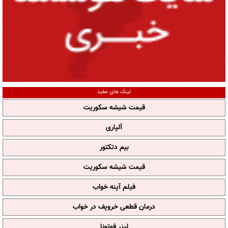
لینک های مفید
قیمت شیشه سکوریت
آلپاری
بیم دتکتور
قیمت شیشه سکوریت
فیلم آپنه خواب
درمان قطعی خروپف در خواب
لیزر فوتونا