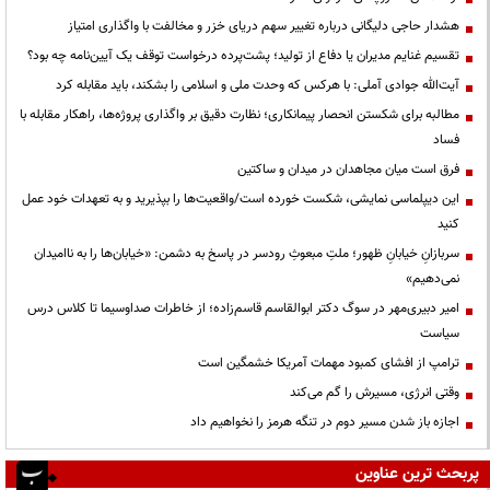
هشدار حاجی دلیگانی درباره تغییر سهم دریای خزر و مخالفت با واگذاری امتیاز
تقسیم غنایم مدیران یا دفاع از تولید؛ پشت‌پرده درخواست توقف یک آیین‌نامه چه بود؟
آیت‌الله جوادی آملی: با هرکس که وحدت ملی و اسلامی را بشکند، باید مقابله کرد
مطالبه برای شکستن انحصار پیمانکاری؛ نظارت دقیق بر واگذاری پروژه‌ها، راهکار مقابله با
فساد
فرق است میان مجاهدان در میدان و ساکتین
این دیپلماسی نمایشی، شکست خورده است/واقعیت‌ها را بپذیرید و به تعهدات خود عمل
کنید
سربازانِ خیابانِ ظهور؛ ملتِ مبعوثِ رودسر در پاسخ به دشمن: «خیابان‌ها را به ناامیدان
نمی‌دهیم»
امیر دبیری‌مهر در سوگ دکتر ابوالقاسم قاسم‌زاده؛ از خاطرات صداوسیما تا کلاس درس
سیاست
ترامپ از افشای کمبود مهمات آمریکا خشمگین است
وقتی انرژی، مسیرش را گم می‌کند
اجازه باز شدن مسیر دوم در تنگه هرمز را نخواهیم داد
پربحث ترین عناوین