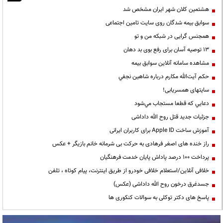
هشتمین کلان شهر ایران مشخص شد
سوابق بیمه شدگان روی سایت تامین اجتماعی
همجنس گرایی در شبکه من و تو
13 توصیه آسان برای رفع بوی بد دهان
مشاهده سامانه آنلاين سوابق بیمه
حكم آيت‌الله مكارم درباره شاهين نجفي
سایتهای همسریابی!
دعايي كه قطعا مستجاب مي‌شود
جزئیات جدید قتل روح الله داداشی
آموزش ساخت Apple ID برای کاربران ایرانی
راز خنده های اصغر فرهادی به حرکت بی شرمانه خانم بازیگر + عکس
پرداخت ۱۰۰ درصد پاداش پایان خدمت فرهنگیان
خلافی آنلاین/استعلام خلافی خودرو از طریق اینترنت، پیام کوتاه ، تلفن
جسدغرق درخون روح الله داداشی (عکس)
پاسخ های دکتر توکلی به سوالات کنکوری ها