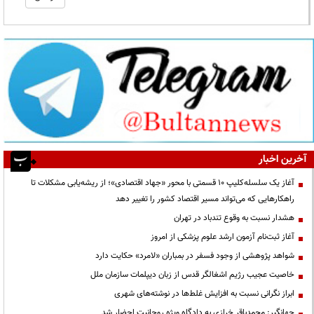
آخرین اخبار
آغاز یک سلسله‌کلیپ ۱۰ قسمتی با محور «جهاد اقتصادی»؛ از ریشه‌یابی مشکلات تا
راهکارهایی که می‌تواند مسیر اقتصاد کشور را تغییر دهد
هشدار نسبت به وقوع تندباد در تهران
آغاز ثبت‌نام آزمون ارشد علوم پزشکی از امروز
شواهد پژوهشی از وجود فسفر در بمباران «لامرد» حکایت دارد
خاصیت عجیب رژیم اشغالگر قدس از زبان دیپلمات سازمان ملل
ابراز نگرانی نسبت به افزایش غلط‌ها در نوشته‌های شهری
جهانگیر: محمدباقر خرازی به دادگاه ویژه روحانیت احضار شد