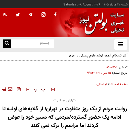
شنبه ۱۷ مرداد ۱۴۰۵
|
Saturday , 08 August 2026
از
و
ته
آغاز ثبت‌نام آزمون ارشد علوم پزشکی از امروز
ن
نو
کد خبر:
۸۹۰۵۳۵
تاریخ انتشار:
۱۵ تير ۱۴۰۵ - ۲۲:۱۴
صفحه نخست
»
اجتماعی
‍‍‍ پ
پ
«گزارش میدانی ۲»
روایت مردم از یک روز متفاوت در تهران؛ از گلایه‌های اولیه تا
ادامه یک حضور گسترده/مردمی که مسیر خود را عوض
کردند اما مراسم را ترک نمی کنند