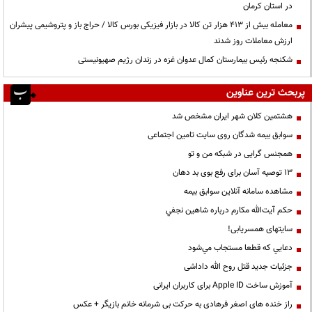
در استان کرمان
معامله بیش از ۴۱۳ هزار تن کالا در بازار فیزیکی بورس کالا / حراج باز و پتروشیمی پیشران
ارزش معاملات روز شدند
شکنجه رئیس بیمارستان کمال عدوان غزه در زندان رژیم صهیونیستی
پربحث ترین عناوین
هشتمین کلان شهر ایران مشخص شد
سوابق بیمه شدگان روی سایت تامین اجتماعی
همجنس گرایی در شبکه من و تو
13 توصیه آسان برای رفع بوی بد دهان
مشاهده سامانه آنلاين سوابق بیمه
حكم آيت‌الله مكارم درباره شاهين نجفي
سایتهای همسریابی!
دعايي كه قطعا مستجاب مي‌شود
جزئیات جدید قتل روح الله داداشی
آموزش ساخت Apple ID برای کاربران ایرانی
راز خنده های اصغر فرهادی به حرکت بی شرمانه خانم بازیگر + عکس