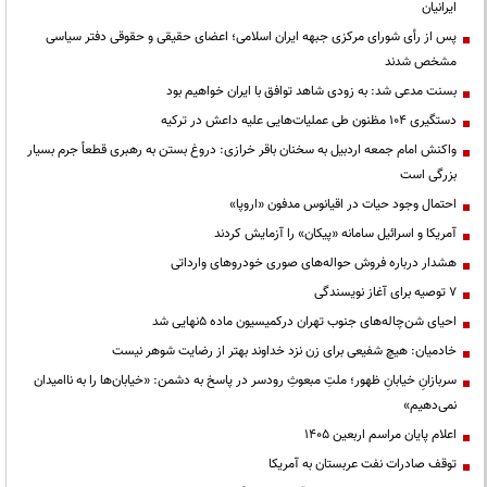
ایرانیان
پس از رأی شورای مرکزی جبهه ایران اسلامی؛ اعضای حقیقی و حقوقی دفتر سیاسی
مشخص شدند
بسنت مدعی شد: به زودی شاهد توافق با ایران خواهیم بود
دستگیری ۱۰۴ مظنون طی عملیات‌هایی علیه داعش در ترکیه
واکنش امام جمعه اردبیل به سخنان باقر خرازی: دروغ بستن به رهبری قطعاً جرم بسیار
بزرگی است
احتمال وجود حیات در اقیانوس مدفون «اروپا»
آمریکا و اسرائیل سامانه «پیکان» را آزمایش کردند
هشدار درباره فروش حواله‌های صوری خودروهای وارداتی
۷ توصیه برای آغاز نویسندگی
احیای شن‌چاله‌های جنوب تهران درکمیسیون ماده ۵نهایی شد
خادمیان: هیچ شفیعی برای زن نزد خداوند بهتر از رضایت شوهر نیست
سربازانِ خیابانِ ظهور؛ ملتِ مبعوثِ رودسر در پاسخ به دشمن: «خیابان‌ها را به ناامیدان
نمی‌دهیم»
اعلام پایان مراسم اربعین ۱۴۰۵
توقف صادرات نفت عربستان به آمریکا