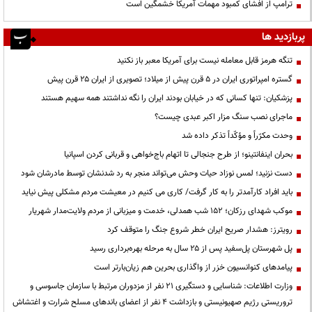
ترامپ از افشای کمبود مهمات آمریکا خشمگین است
پربازدید ها
تنگه هرمز قابل معامله نیست برای آمریکا معبر باز نکنید
گستره امپراتوری ایران در ۵ قرن پیش از میلاد؛ تصویری از ایران ۲۵ قرن پیش
پزشکیان: تنها کسانی که در خیابان بودند ایران را نگه نداشتند همه سهیم هستند
ماجرای نصب سنگ مزار اکبر عبدی چیست؟
وحدت مکرّراً و مؤکّداً تذکر داده شد
بحران اینفانتینو؛ از طرح جنجالی تا اتهام باج‌خواهی و قربانی کردن اسپانیا
دست نزنید؛ لمس نوزاد حیات وحش می‌تواند منجر به رد شدنشان توسط مادرشان شود
باید افراد کارآمدتر را به کار گرفت/ کاری می کنیم در معیشت مردم مشکلی پیش نیاید
موکب شهدای رزکان؛ ۱۵۲ شب همدلی، خدمت و میزبانی از مردم ولایت‌مدار شهریار
رویترز: هشدار صریح ایران خطر شروع جنگ را متوقف کرد
پل شهرستان پل‌سفید پس از ۲۵ سال به مرحله بهره‌برداری رسید
پیامدهای کنوانسیون خزر از واگذاری بحرین هم زیان‌بارتر است
وزارت اطلاعات: شناسایی و دستگیری ۲۱ نفر از مزدوران مرتبط با سازمان جاسوسی و
تروریستی رژیم صهیونیستی و بازداشت ۴ نفر از اعضای باندهای مسلح شرارت و اغتشاش