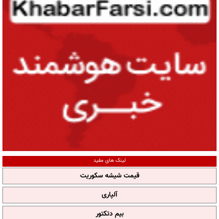
لینک های مفید
قیمت شیشه سکوریت
آلپاری
بیم دتکتور