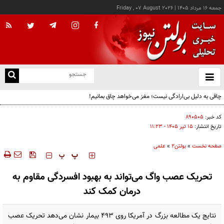
جمعه ۱۶ مرداد ۱۴۰۵
|
Friday , 07 August 2026
از
و
ته
چاقی به دلیل بی‌ارادگی نیست؛ مغز می‌خواهد چاق بمانیم!
ن
نو
کد خبر:
۸۹۰۵۰۵
تاریخ انتشار:
۱۵ تير ۱۴۰۵ - ۱۱:۲۳
صفحه نخست
»
بولتن2
»
علمی
‍‍‍ پ
پ
تحریک عصب واگ می‌تواند به بهبود افسردگی مقاوم به
درمان کمک کند
نتایج یک مطالعه بزرگ در آمریکا روی ۴۹۳ بیمار نشان می‌دهد تحریک عصب