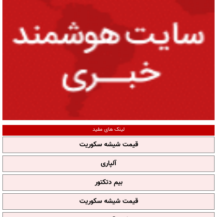
لینک های مفید
قیمت شیشه سکوریت
آلپاری
بیم دتکتور
قیمت شیشه سکوریت