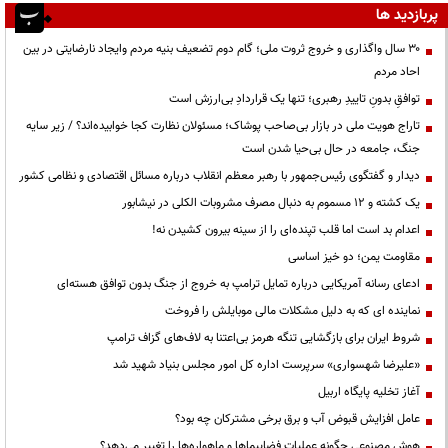
پربازدید ها
۳۰ سال واگذاری و خروج ثروت ملی؛ گام دوم تضعیف بنیه مردم وایجاد نارضایتی در بین
احاد مردم
توافقِ بدونِ تاییدِ رهبری؛ تنها یک قراردادِ بی‌ارزش است
تاراج هویت ملی در بازار بی‌صاحب پوشاک؛ مسئولان نظارت کجا خوابیده‌اند؟ / زیر سایه
جنگ، جامعه در حال بی‌حیا شدن است
دیدار و گفتگوی رئیس‌جمهور با رهبر معظم انقلاب درباره مسائل اقتصادی و نظامی کشور
یک کشته و ۱۲ مسموم به دنبال مصرف مشروبات الکلی در نیشابور
اعدام بد است اما قلب تپنده‌ای را از سینه بیرون کشیدن نه!
مقاومت یمن؛ دو خیز اساسی
ادعای رسانه آمریکایی درباره تمایل ترامپ به خروج از جنگ بدون توافق هسته‌ای
نماینده ای که به دلیل مشکلات مالی موبایلش را فروخت
شروط ایران برای بازگشایی تنگه هرمز بی‌اعتنا به لاف‌های گزاف ترامپ
«علیرضا شهسواری» سرپرست اداره کل امور مجلس بنیاد شهید شد
آغاز تخلیه پایگاه اربیل
عامل افزایش قبوض آب و برق برخی مشترکان چه بود؟
هوش مصنوعی چگونه عملیات فضاپیماها و ماهواره‌ها را تغییر می‌دهد؟