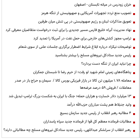
خزان زودرس در میانه تابستان - اصفهان
تصویب منع تردد تجهیزات آمریکایی و صهیونیستی از تنگه هرمز
تعویق مذاکرات لبنان و رژیم صهیونیستی در پی تنش میان طرفین
نهاد مدیریت آبراه خلیج فارس مسیر جدیدی را برای ثبت درخواست متقاضیان معرفی کرد
ترامپ مجوز کشتی‌های خارجی برای حمل نفت در آمریکا را تمدید کرد
توضیحات نیکزاد درباره ابلاغ شرایط اضطرار برگزاری جلسات علنی از سوی شعام
رئیس جدید ستادکل نیروهای مسلح را بیشتر بشناسید
چرا نباید ایران از تنگه دست بردارد؟
پناهگاه‌های زمینیِ امام شهید لو رفت؛ از حرم رضا تا شبستان جمکران
معامله ۱.۷۸ میلیون تن کالا در بازار فیزیکی بورس کالا / سیمان و حراج باز در صدر
معاملات / فروش ۵۹ درصد عرضه‌ها
۱۳ میلیارد دلار خسارت و هزاران حمله؛ جنگ با ایران به شکست بزرگ ترامپ تبدیل شد
ولید جنبلاط هم پشت مبارزان حزب‌الله درآمد
۴ مطالبه رهبر انقلاب از رئیس جدید سازمان بسیج
مطالبات فرمانده معظم کل قوا از فرمانده جدید سپاه پاسداران
رهبر انقلاب از سرلشکر عبداللهی، رئیس جدید ستادکل نیروهای مسلح چه مطالباتی دارند؟