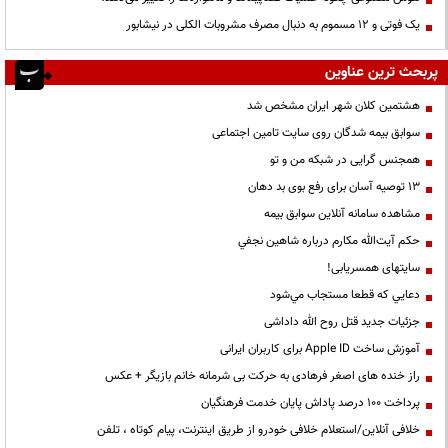
یک فوتی و ۱۲ مسموم به دنبال مصرف مشروبات الکلی در نیشابور
پربحث ترین عناوین
هشتمین کلان شهر ایران مشخص شد
سوابق بیمه شدگان روی سایت تامین اجتماعی
همجنس گرایی در شبکه من و تو
13 توصیه آسان برای رفع بوی بد دهان
مشاهده سامانه آنلاين سوابق بیمه
حكم آيت‌الله مكارم درباره شاهين نجفي
سایتهای همسریابی!
دعايي كه قطعا مستجاب مي‌شود
جزئیات جدید قتل روح الله داداشی
آموزش ساخت Apple ID برای کاربران ایرانی
راز خنده های اصغر فرهادی به حرکت بی شرمانه خانم بازیگر + عکس
پرداخت ۱۰۰ درصد پاداش پایان خدمت فرهنگیان
خلافی آنلاین/استعلام خلافی خودرو از طریق اینترنت، پیام کوتاه ، تلفن