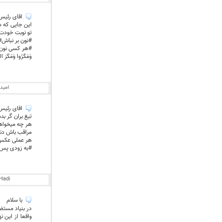
اقای رئیس 
این جایی که 
تو نوبت خودت
#نون بر نباش#
#هر کسی نون 
وَمَكَرُوا وَمَكَرَ اللَ
امید
اقای رئیس
تیغ بران گر ب
هر چه میخواهی
مراقب باش دنیا
هر عملی عکس 
#به زودی پس
Hadi
با سلام
در بنیاد مستض
واقعا از این ن