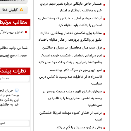
هشدار حاجی دلیگانی درباره تغییر سهم دریای
گزارش خطا
خزر و مخالفت با واگذاری امتیاز
آیت‌الله جوادی آملی: با هرکس که وحدت ملی و
مطالب مرتبط
اسلامی را بشکند، باید مقابله کرد
تعدیل نیرو یا باز
مطالبه برای شکستن انحصار پیمانکاری؛ نظارت
دقیق بر واگذاری پروژه‌ها، راهکار مقابله با فساد
فرق است میان مجاهدان در میدان و ساکتین
شما می توانید مطالب 
این دیپلماسی نمایشی، شکست خورده است/
nnews@gmail.com
واقعیت‌ها را بپذیرید و به تعهدات خود عمل کنید
نظرات بینندگ
امیر دبیری‌مهر در سوگ دکتر ابوالقاسم
قاسم‌زاده؛ از خاطرات صداوسیما تا کلاس درس
محمد ر
سیاست
جریان انحر
سربازانِ خیابانِ ظهور؛ ملتِ مبعوثِ رودسر در
بیست نفر جدیدو
پاسخ به دشمن: «خیابان‌ها را به ناامیدان
این بندگان خدا
خدا به حالشون
نمی‌دهیم»
ترامپ از افشای کمبود مهمات آمریکا خشمگین
است
علی
وقتی انرژی، مسیرش را گم می‌کند