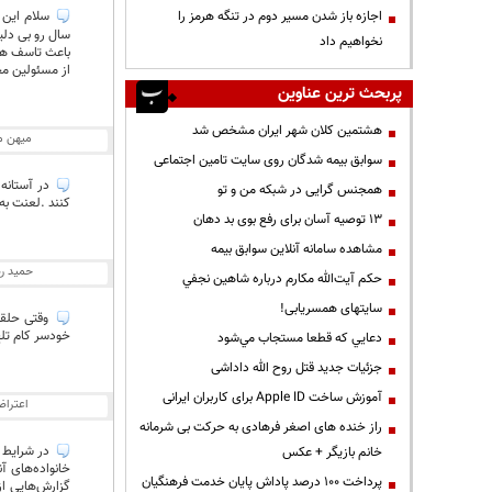
اجازه باز شدن مسیر دوم در تنگه هرمز را
سال رو بی دلیل
نخواهیم داد
باعث تاسف هست
از مسئولین مح
پربحث ترین عناوین
هشتمین کلان شهر ایران مشخص شد
میهن م
سوابق بیمه شدگان روی سایت تامین اجتماعی
در آستانه 
همجنس گرایی در شبکه من و تو
کنند .لعنت به
13 توصیه آسان برای رفع بوی بد دهان
مشاهده سامانه آنلاين سوابق بیمه
حمید ر
حكم آيت‌الله مكارم درباره شاهين نجفي
سایتهای همسریابی!
وقتی حلقه 
خودسر کام تلخ 
دعايي كه قطعا مستجاب مي‌شود
جزئیات جدید قتل روح الله داداشی
آموزش ساخت Apple ID برای کاربران ایرانی
اعترا
راز خنده های اصغر فرهادی به حرکت بی شرمانه
در شرایط ح
خانم بازیگر + عکس
خانواده‌های آ
پرداخت ۱۰۰ درصد پاداش پایان خدمت فرهنگیان