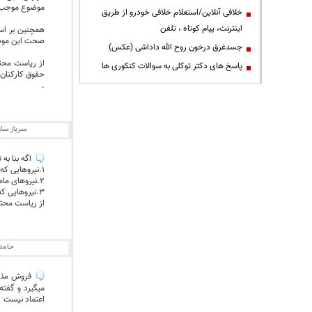
موضوع موجب ا
خلافی آنلاین/استعلام خلافی خودرو از طریق
اینترنت، پیام کوتاه ، تلفن
صحت این موضو
جسدغرق درخون روح الله داداشی (عکس)
از ریاست محتر
پاسخ های دکتر توکلی به سوالات کنکوری ها
حقوق کارکنان ب
.
سرباز سا
اگه بنا به
۱.نیروهایی که جدیدا بصورت باندی جذب شده اند علیرغم سوابق بد در سازمان قبلی
۲.نیروهای مامور که دارای سوابق بد در سازمانهای قبلی خود بوده از جمله در اصفهان و خراسان شمالی
۳.نیروهایی که هر دفعه پاداش مزایده و مجمع حدود ۱۰۰ میلیون تومان دریافت می‌کنند و هزینه حقوق آنها با هزینه حقوق ۸ پرسنل سازمان برابری می‌کند.
از ریاست محتر
حامد
فروش مذاکر
میگیرد و گفته
اعتماد نیست