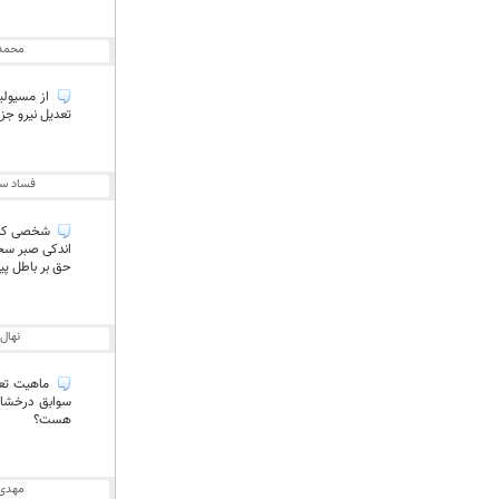
محمد
از مسیولین
تعدیل نیرو جز
فساد ست
شخصی که ع
اندکی صبر سح
حق بر باطل پی
نهال
ماهیت تعد
سوابق درخشان
هست؟
مهدی