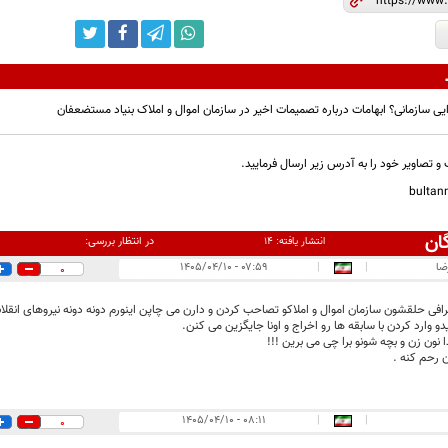
آرایی سازمانی؟ ابهامات درباره تصمیمات اخیر در سازمان اموال و املاک بنیاد مستضعفان
و تصاویر خود را به آدرس زیر ارسال فرمایید.
bulta
ان
در انتظار بررسی:
انتشار یافته:
۱۴
ضا
|
|
۰۷:۵۹ - ۱۴۰۵/۰۴/۱۰
0
افی حلقشون سازمان اموال و املاکو تصاحب کردن و دارن می چاپن اینورم دونه دونه نیروهای انقلاب
 وارد کردن با سابقه ها رو اخراج و اونا جایگزین می کنن.
 نون زن و بچه شونو برا چی می برین !!!
 رحم کنه .
۰۸:۱۱ - ۱۴۰۵/۰۴/۱۰
|
|
0