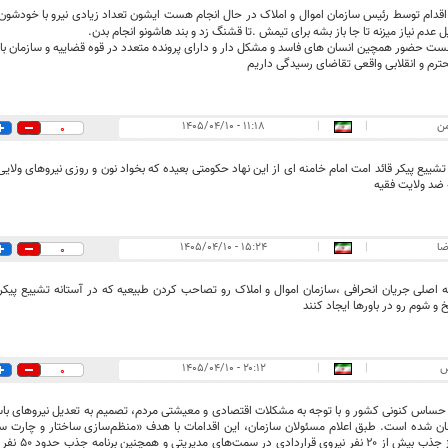
 عدم نیاز میزنه تا جا باز بشه برای تیمش .تا قشنگ زد و بند هاشونو انجام بدن.
 حضور همچین انسان های فاسد و مشکل دار و دارای پرونده متعدد در قوه قضاییه و سازمان بازر
ترم و انقلابی واقعی تقاضای رسیدگی داریم
ن
|
|
۱۱:۱۸ - ۱۴۰۵/۰۴/۱۰
0
تشییع پیکر قائد امت امام خامنه ای از این نهاد حکومتی بعیده که بخواد نون و روزی نیروهای ولایی
 ضد ولایت فقیه
ضا
|
|
۱۵:۲۴ - ۱۴۰۵/۰۴/۱۰
0
اصلی جریان انحرافی ،سازمان اموال و املاک رو تصاحب کردن طبیعیه که در آستانه تشییع پیکر 
و شوم رو در باورها ایجاد کنند
ض
|
|
۲۰:۱۲ - ۱۴۰۵/۰۴/۱۰
0
ساس کنونی کشور و با توجه به مشکلات اقتصادی و معیشتی مردم، تصمیم به تعدیل نیروهای باسا
نان شده است. طبق اعلام مسئولان سازمان، این اقدامات با هدف «منظم‌سازی ساختار و چارت سازم
گزارش‌هایی از