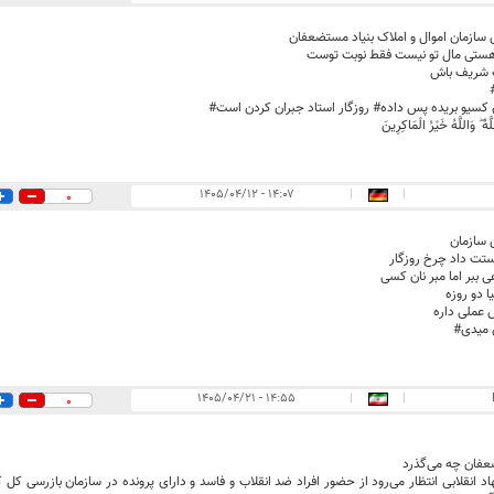
سازمان اموال و املاک بنیاد مستضعفان
هستی مال تو نیست فقط نوبت توست
 شریف باش
کسیو بریده پس داده# روزگار استاد جبران کردن است#
ّهُ ۖ وَاللَّهُ خَيْرُ الْمَاكِرِينَ
۱۴:۰۷ - ۱۴۰۵/۰۴/۱۲
|
|
0
 سازمان
دستت داد چرخ روزگار
 ببر اما مبر نان کسی
 دو روزه
عملی داره
 میدی#
۱۴:۵۵ - ۱۴۰۵/۰۴/۲۱
|
|
0
عفان چه می‌گذرد
هاد انقلابی انتظار می‌رود از حضور افراد ضد انقلاب و فاسد و دارای پرونده در سازمان بازرسی کل