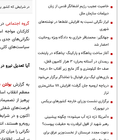
خاصیت عجیب رژیم اشغالگر قدس از زبان
در شرایطی که کشور پس
دیپلمات سازمان ملل
ابراز نگرانی نسبت به افزایش غلط‌ها در نوشته‌های
گروه اجتماعی
در 
شهری
کارکنان مواجه ا
جهانگیر: محمدباقر خرازی به دادگاه ویژه روحانیت
نگرانی‌های جدی ر
احضار شد
سیاست‌های کلی نظ
آغاز ساخت پناهگاه و پارکینگ -پناهگاه در پایتخت
ریمـدان در آستانه بحران؛ ۳ هزار کامیون قفل،
آیا تعدیل نیرو د
صف ۵۰ کیلومتری و گاز مایع زیر آفتاب ۵۰ درجه!
بازی‌های لیگ برتر فوتبال با تماشاگر برگزار می‌شود
به گزارش
بولتن ن
دریاچه ارومیه جان گرفت؛ افزایش ۷۸ سانتی‌متری
معظم انقلاب اسلا
تراز
پرهیز از تصمیمات 
برگزاری نشست وزرای خارجه کشورهای بریکس
فرصت‌های شغلی، 
در نیویورک
اکنون و در شرایط
«آمریکا ذرّه ذرّه آب میشود»؛ چگونه پیشبینی
روبه‌رو هستند، ان
رهبر شهید از افول ابرقدرت به حقیقت پیوست؟
نگرانی را میان کا
دعوت مجدد عربستان از نخست‌وزیر عراق برای
بر اساس اطلاعات
سفر به ریاض