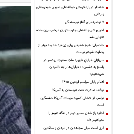
هشدار درباره فروش حواله‌های صوری خودروهای
وارداتی
۷ توصیه برای آغاز نویسندگی
احیای شن‌چاله‌های جنوب تهران درکمیسیون ماده
۵نهایی شد
خادمیان: هیچ شفیعی برای زن نزد خداوند بهتر از
رضایت شوهر نیست
سربازانِ خیابانِ ظهور؛ ملتِ مبعوثِ رودسر در
پاسخ به دشمن: «خیابان‌ها را به ناامیدان
نمی‌دهیم»
اعلام پایان مراسم اربعین ۱۴۰۵
توقف صادرات نفت عربستان به آمریکا
ترامپ از افشای کمبود مهمات آمریکا خشمگین
است
اجازه باز شدن مسیر دوم در تنگه هرمز را
نخواهیم داد
فرق است میان مجاهدان در میدان و ساکتین