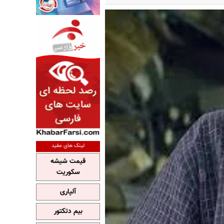
لینک های مفید
قیمت شیشه
سکوریت
آلپاری
بیم دتکتور