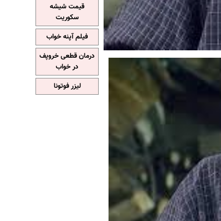
قیمت شیشه
سکوریت
فیلم آپنه خواب
درمان قطعی خروپف
در خواب
لیزر فوتونا