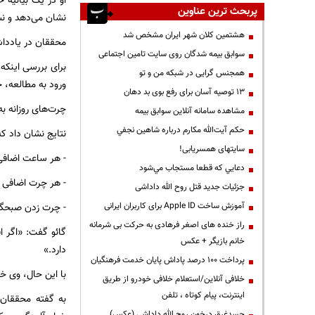
او در یک بیانیه 
پربحث ترین عناوین
نشان می‌دهد و نش
هشتمین کلان شهر ایران مشخص شد
محققان در یادداشت‌های پیش‌زمی
سوابق بیمه شدگان روی سایت تامین اجتماعی
همجنس گرایی در شبکه من و تو
ورود به مطالعه، حدود ۱۰ روز مانیتورهای فعالیت مچ دست خود را به مچ خود بستند تا الگوهای خواب و
13 توصیه آسان برای رفع بوی بد دهان
چرت‌های روزانه به عنوان خوابی
مشاهده سامانه آنلاين سوابق بیمه
حكم آيت‌الله مكارم درباره شاهين نجفي
نتایج نشان داد که
سایتهای همسریابی!
- هر ساعت اضافی چرت زدن در طو
دعايي كه قطعا مستجاب مي‌شود
- هر چرت اضافی در روز، خطر
جزئیات جدید قتل روح الله داداشی
آموزش ساخت Apple ID برای کاربران ایرانی
- چرت زدن صبحگاهی در مقای
راز خنده های اصغر فرهادی به حرکت بی شرمانه
گائو گفت: «اگر ا
خانم بازیگر + عکس
دارد.»
پرداخت ۱۰۰ درصد پاداش پایان خدمت فرهنگیان
با این حال، وی خ
خلافی آنلاین/استعلام خلافی خودرو از طریق
اینترنت، پیام کوتاه ، تلفن
به گفته محققان:
جسدغرق درخون روح الله داداشی (عکس)