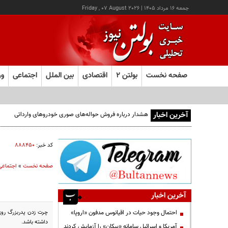
جمعه ۱۶ مرداد ۱۴۰۵
|
Friday , 07 August 2026
صفحه نخست
بولتن ۲
اقتصادی
بین الملل
اجتماعی
ور
آخرین اخبار
هشدار درباره فروش حواله‌های صوری خودروهای وارداتی
کد خبر:
۸۸۸۴۵۰
صفحه نخست
»
اجتماعی
آخرین اخبار
چرت زدن پدربزرگ روی 
احتمال وجود حیات در اقیانوس مدفون «اروپا»
داشته باشد.
آمریکا و اسرائیل سامانه «پیکان» را آزمایش کردند