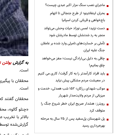
ماجرای نصب سنگ مزار اکبر عبدی چیست؟
بحران اینفانتینو؛ از طرح جنجالی تا اتهام
باج‌خواهی و قربانی کردن اسپانیا
دست نزنید؛ لمس نوزاد حیات وحش می‌تواند
منجر به رد شدنشان توسط مادرشان شود
تأملی بر خسارت‌های نامرئی وارد شده بر عاملان
جنگ علیه ایران
چاقی به دلیل بی‌ارادگی نیست؛ مغز می‌خواهد
به گزارش
بولتن ن
چاق بمانیم!
است.
باید افراد کارآمدتر را به کار گرفت/ کاری می کنیم
محققان با پیگیری
در معیشت مردم مشکلی پیش نیاید
است.
موکب شهدای رزکان؛ ۱۵۲ شب همدلی، خدمت و
میزبانی از مردم ولایت‌مدار شهریار
محققان گفتند که 
رویترز: هشدار صریح ایران خطر شروع جنگ را
«چنلو گائو»، مح
متوقف کرد
بالاتر با تخریب 
پل شهرستان پل‌سفید پس از ۲۵ سال به مرحله
گزارش‌شده توسط خ
بهره‌برداری رسید