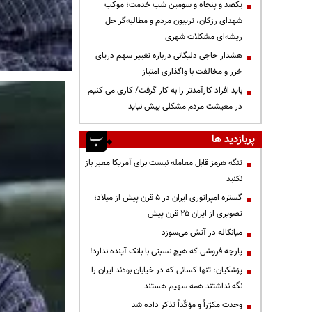
یکصد و پنجاه و سومین شب خدمت؛ موکب
شهدای رزکان، تریبون مردم و مطالبه‌گر حل
ریشه‌ای مشکلات شهری
هشدار حاجی دلیگانی درباره تغییر سهم دریای
خزر و مخالفت با واگذاری امتیاز
باید افراد کارآمدتر را به کار گرفت/ کاری می کنیم
در معیشت مردم مشکلی پیش نیاید
پربازدید ها
تنگه هرمز قابل معامله نیست برای آمریکا معبر باز
نکنید
گستره امپراتوری ایران در ۵ قرن پیش از میلاد؛
تصویری از ایران ۲۵ قرن پیش
میانکاله در آتش می‌سوزد
پارچه فروشی که هیچ نسبتی با بانک آینده ندارد!
پزشکیان: تنها کسانی که در خیابان بودند ایران را
نگه نداشتند همه سهیم هستند
وحدت مکرّراً و مؤکّداً تذکر داده شد