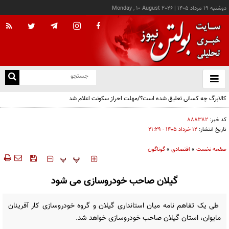
دوشنبه ۱۹ مرداد ۱۴۰۵
|
Monday , 10 August 2026
از
و
ته
کالابرگ چه کسانی تعلیق شده است؟/مهلت احراز سکونت اعلام شد
ن
نو
کد خبر:
۸۸۸۳۸۲
تاریخ انتشار:
۱۲ خرداد ۱۴۰۵ - ۲۱:۲۹
صفحه نخست
»
اقتصادی
»
گوناگون
‍‍‍ پ
پ
گیلان صاحب خودروسازی می شود
طی یک تفاهم نامه میان استانداری گیلان و گروه خودروسازی کار آفرینان
مایوان، استان گیلان صاحب خودروسازی خواهد شد.