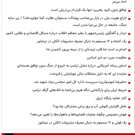
احاد مردم
توافقِ بدونِ تاییدِ رهبری؛ تنها یک قراردادِ بی‌ارزش است
تاراج هویت ملی در بازار بی‌صاحب پوشاک؛ مسئولان نظارت کجا خوابیده‌اند؟ / زیر سایه
جنگ، جامعه در حال بی‌حیا شدن است
دیدار و گفتگوی رئیس‌جمهور با رهبر معظم انقلاب درباره مسائل اقتصادی و نظامی کشور
یک کشته و ۱۲ مسموم به دنبال مصرف مشروبات الکلی در نیشابور
اعدام بد است اما قلب تپنده‌ای را از سینه بیرون کشیدن نه!
مقاومت یمن؛ دو خیز اساسی
ادعای رسانه آمریکایی درباره تمایل ترامپ به خروج از جنگ بدون توافق هسته‌ای
نماینده ای که به دلیل مشکلات مالی موبایلش را فروخت
«علیرضا شهسواری» سرپرست اداره کل امور مجلس بنیاد شهید شد
شروط ایران برای بازگشایی تنگه هرمز بی‌اعتنا به لاف‌های گزاف ترامپ
آغاز تخلیه پایگاه اربیل
عامل افزایش قبوض آب و برق برخی مشترکان چه بود؟
هوش مصنوعی چگونه عملیات فضاپیماها و ماهواره‌ها را تغییر می‌دهد؟
یک فوتی و ۱۲ مسموم به دنبال مصرف مشروبات الکلی در نیشابور