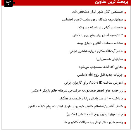
پربحث ترین عناوین
هشتمین کلان شهر ایران مشخص شد
سوابق بیمه شدگان روی سایت تامین اجتماعی
همجنس گرایی در شبکه من و تو
13 توصیه آسان برای رفع بوی بد دهان
مشاهده سامانه آنلاين سوابق بیمه
حكم آيت‌الله مكارم درباره شاهين نجفي
سایتهای همسریابی!
دعايي كه قطعا مستجاب مي‌شود
جزئیات جدید قتل روح الله داداشی
آموزش ساخت Apple ID برای کاربران ایرانی
راز خنده های اصغر فرهادی به حرکت بی شرمانه خانم بازیگر + عکس
پرداخت ۱۰۰ درصد پاداش پایان خدمت فرهنگیان
خلافی آنلاین/استعلام خلافی خودرو از طریق اینترنت، پیام کوتاه ، تلفن
جسدغرق درخون روح الله داداشی (عکس)
پاسخ های دکتر توکلی به سوالات کنکوری ها