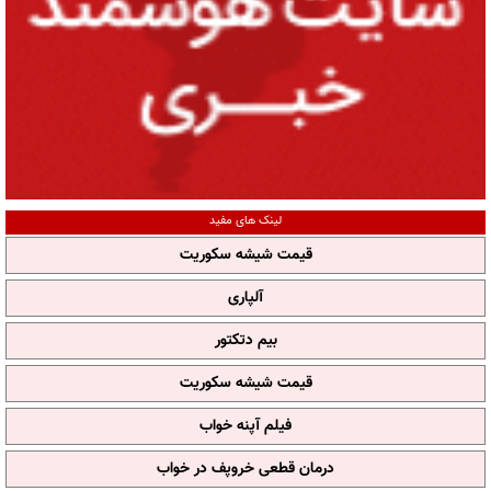
لینک های مفید
قیمت شیشه سکوریت
آلپاری
بیم دتکتور
قیمت شیشه سکوریت
فیلم آپنه خواب
درمان قطعی خروپف در خواب