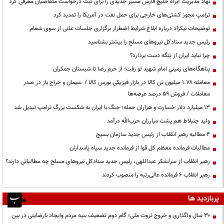
نهاد مدیریت آبراه خلیج فارس مسیر جدیدی را برای ثبت درخواست متقاضیان معرفی کرد
ترامپ مجوز کشتی‌های خارجی برای حمل نفت در آمریکا را تمدید کرد
توضیحات نیکزاد درباره ابلاغ شرایط اضطرار برگزاری جلسات علنی از سوی شعام
رئیس جدید ستادکل نیروهای مسلح را بیشتر بشناسید
چرا نباید ایران از تنگه دست بردارد؟
پناهگاه‌های زمینیِ امام شهید لو رفت؛ از حرم رضا تا شبستان جمکران
معامله ۱.۷۸ میلیون تن کالا در بازار فیزیکی بورس کالا / سیمان و حراج باز در صدر
معاملات / فروش ۵۹ درصد عرضه‌ها
۱۳ میلیارد دلار خسارت و هزاران حمله؛ جنگ با ایران به شکست بزرگ ترامپ تبدیل شد
ولید جنبلاط هم پشت مبارزان حزب‌الله درآمد
۴ مطالبه رهبر انقلاب از رئیس جدید سازمان بسیج
مطالبات فرمانده معظم کل قوا از فرمانده جدید سپاه پاسداران
رهبر انقلاب از سرلشکر عبداللهی، رئیس جدید ستادکل نیروهای مسلح چه مطالباتی دارند؟
رهبر انقلاب ۶ فرمانده عالی‌رتبه را منصوب کردند
پربازدید ها
۳۰ سال واگذاری و خروج ثروت ملی؛ گام دوم تضعیف بنیه مردم وایجاد نارضایتی در بین