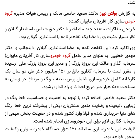
شد.
به گزارش
بولتن نیوز
،دکتد سعید خادمی مالک و رییس هیات مدیره
گروه
خودرو
سازی کار آفرینان مایوان گفت:
خروجی مذاکرات متعدد چند ماه اخیر با دکتر حق شناس، استاندار گیلان و
نظر بسیار مثبت وی ،امضا یک تفاهم نامه با استانداری گیلان بود.
وی تاکید کرد :این تفاهم نامه به امضا استانداری گیلان ،اینجانب و دکتر
مهدی خطیبی به عنوان مدیر عامل
گروه خودرو
سازی کار آفرینان مایوان(
سرمایه گذار و مالک این پروژه بزرگ ) و مدیر این پروژه بزرگ ملی رسیده
و مقرر است با سرمایه گذاری بالغ بر ۱۵۰ میلیون دلار طی دو سال یک
کارخانه کامل خودروسازی شامل پرس، بدنه ، رنگ و مونتاژ در زمینی به
مساحت ۵۰۰ هزار متر مربع احداث و راه اندازی شود.
دکتر سعید خادمی اضافه کرد: با توجه به اهمیت و حساسیت خط رنگ در
زیبایی ،کیفیت و رضایت مندی مشتریان ،یکی از پیشرفته ترین خط رنگ
های دنیا خریداری شده و قبلا وارد کشور شده و در حقیقت بخش مهمی از
سرمایه گذاری لازم برای این خودروسازی انجام شده است.
ظرفیت این خودروسازی سالیانه ۱۵۰ هزار دستگاه خودرو سواری وکیفیت
محور خواهد بود.