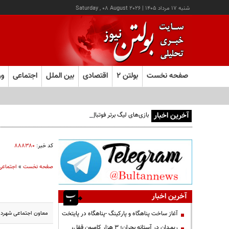
شنبه ۱۷ مرداد ۱۴۰۵
|
Saturday , 08 August 2026
صفحه نخست
بولتن ۲
اقتصادی
بین الملل
اجتماعی
ور
آخرین اخبار
بازی‌های لیگ برتر فوتبال با تماشاگر برگزار می‌شود
کد خبر:
۸۸۸۳۸۰
صفحه نخست
»
اجتماعی
آخرین اخبار
معاون اجتماعی شهردار
آغاز ساخت پناهگاه و پارکینگ -پناهگاه در پایتخت
ریمـدان در آستانه بحران؛ ۳ هزار کامیون قفل،