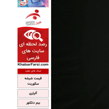
لینک های مفید
قیمت شیشه
سکوریت
آلپاری
بیم دتکتور