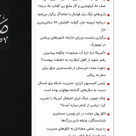
صف ۵۰ کیلومتری و گاز مایع زیر آفتاب ۵۰ درجه!
بازی‌های لیگ برتر فوتبال با تماشاگر برگزار می‌شود
دریاچه ارومیه جان گرفت؛ افزایش ۷۸ سانتی‌متری
تراز
برگزاری نشست وزرای خارجه کشورهای بریکس
در نیویورک
«آمریکا ذرّه ذرّه آب میشود»؛ چگونه پیشبینی
رهبر شهید از افول ابرقدرت به حقیقت پیوست؟
دعوت مجدد عربستان از نخست‌وزیر عراق برای
سفر به ریاض
رئیس کمیسیون انرژی: مدیریت شبکه برق امسال
نسبت به سال‌های گذشته موفق‌تر بوده است
چاک شومر: جنگ ایران اشتغال آمریکا را تخریب
کرد؛ ترامپ از کدام سیاره آمده؟!
اتاق پول دولت در دل بورس؛ مستمری
بازنشستگان، وثیقه بازی بزرگ‌ها
رد ورود تمامی معتادان به اتاق‌های مدیریت
مصرف؛ شرایط خاص پذیرش