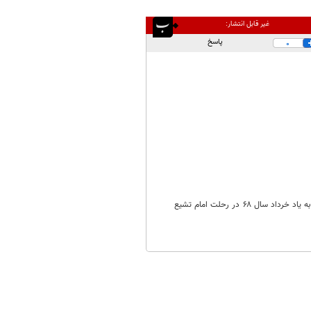
غیر قابل انتشار:
پاسخ
0
نا شکیباییم را ســــــرایم اولین چهارده خرداد بدون رهبر انقلاب بعد رحلت امام خمینی رحمت الله علیه ایکاش به یاد خرداد سال ۶۸ در رحلت امام تشیع