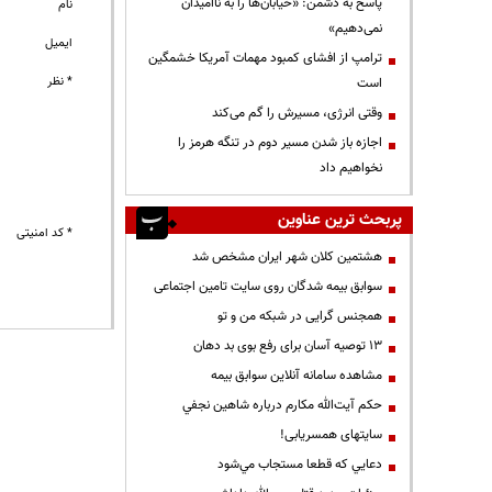
پاسخ به دشمن: «خیابان‌ها را به ناامیدان
نام
نمی‌دهیم»
ایمیل
ترامپ از افشای کمبود مهمات آمریکا خشمگین
* نظر
است
وقتی انرژی، مسیرش را گم می‌کند
اجازه باز شدن مسیر دوم در تنگه هرمز را
نخواهیم داد
پربحث ترین عناوین
* کد امنیتی
هشتمین کلان شهر ایران مشخص شد
سوابق بیمه شدگان روی سایت تامین اجتماعی
همجنس گرایی در شبکه من و تو
13 توصیه آسان برای رفع بوی بد دهان
مشاهده سامانه آنلاين سوابق بیمه
حكم آيت‌الله مكارم درباره شاهين نجفي
سایتهای همسریابی!
دعايي كه قطعا مستجاب مي‌شود