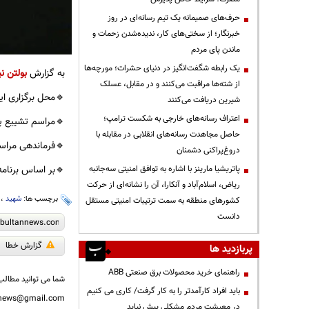
حرف‌های صمیمانه یک تیم رسانه‌ای در روز
خبرنگار؛ از سختی‌های کار، ندیده‌شدن زحمات و
ماندن پای مردم
یک رابطه شگفت‌انگیز در دنیای حشرات؛ مورچه‌ها
به گزارش
بولتن نی
از شته‌ها مراقبت می‌کنند و در مقابل، عسلک
🔹️محل برگزاری ای
شیرین دریافت می‌کنند
اعتراف رسانه‌های خارجی به شکست ترامپ؛
🔹️مراسم تشییع پیکر در تهر
حاصل مجاهدت رسانه‌های انقلابی در مقابله با
🔹️فرماندهی مراس
دروغ‌پراکنی دشمنان
🔹️بر اساس برنامه
پاتریشیا مارینز با اشاره به توافق امنیتی سه‌جانبه
ریاض، اسلام‌آباد و آنکارا، آن را نشانه‌ای از حرکت
برچسب ها:
شهید
،
کشورهای منطقه به سمت ترتیبات امنیتی مستقل
دانست
گزارش خطا
پربازدید ها
راهنمای خرید محصولات برق صنعتی ABB
شما می توانید مطالب 
باید افراد کارآمدتر را به کار گرفت/ کاری می کنیم
nnews@gmail.com
در معیشت مردم مشکلی پیش نیاید