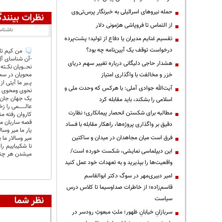
حمله نیروهای اسرائیلی به خبرنگار پرس‌تی‌وی
نظرات بینندگ
از التماس تا فروپاشی هژمونی دلار
ناشنا
تقسیم غنایم مدیران یا دفاع از تولید؛ پشت‌پرده
درخواست توقف یک آیین‌نامه چه بود؟
من کیم تا س
-آن شناسای آل ع
هشدار حاجی دلیگانی درباره تغییر سهم دریای
نحـــویان نکــته
خزر و مخالفت با واگذاری امتیاز
محویان در سخن
پــیر ما آیتی از 
آیت‌الله جوادی آملی: با هرکس که وحدت ملی و
نحوی ومحوی ناخ
یک جهان جان ا
اسلامی را بشکند، باید مقابله کرد
عالـــــــمی را 
مطالبه برای شکستن انحصار پیمانکاری؛ نظارت
کاروان رفته من
قصه ساربان ما
دقیق بر واگذاری پروژه‌ها، راهکار مقابله با فساد
یار ما میر وسال
فرق است میان مجاهدان در میدان و ساکتین
میر وسالار ما ی
این دیپلماسی نمایشی، شکست خورده است/
میشدن هر چند 
واقعیت‌ها را بپذیرید و به تعهدات خود عمل کنید
امیر دبیری‌مهر در سوگ دکتر ابوالقاسم
قاسم‌زاده؛ از خاطرات صداوسیما تا کلاس درس
نظر شما
سیاست
سربازانِ خیابانِ ظهور؛ ملتِ مبعوثِ رودسر در