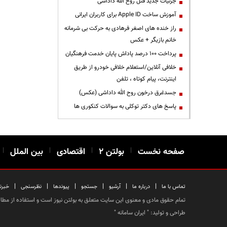
جزئیات جدید قتل روح الله داداشی
آموزش ساخت Apple ID برای کاربران ایرانی
راز خنده های اصغر فرهادی به حرکت بی شرمانه
خانم بازیگر + عکس
پرداخت ۱۰۰ درصد پاداش پایان خدمت فرهنگیان
خلافی آنلاین/استعلام خلافی خودرو از طریق
اینترنت، پیام کوتاه ، تلفن
جسدغرق درخون روح الله داداشی (عکس)
پاسخ های دکتر توکلی به سوالات کنکوری ها
صفحه نخست
|
بولتن ۲
|
اقتصادی
|
بین الملل
|
|
|
|
|
|
|
تماس با ما
درباره ما
آرشیو
جستجو
پیوندها
نظرسنجی
خبرن
تمام حقوق مادی و معنوی این سایت متعلق به بولتن نیوز است و استفاده از مطالب
طراحی و تولید: "
ایران سامانه
"