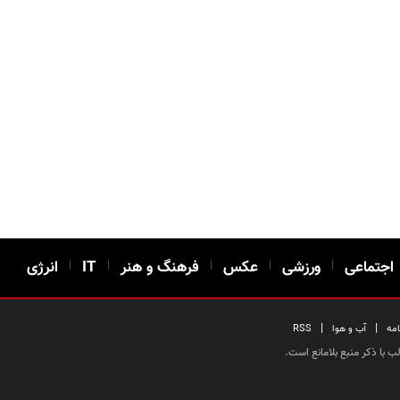
اجتماعی
|
ورزشی
|
عکس
|
فرهنگ و هنر
|
IT
|
انرژی
|
|
امه
آب و هوا
RSS
 با ذکر منبع بلامانع است.