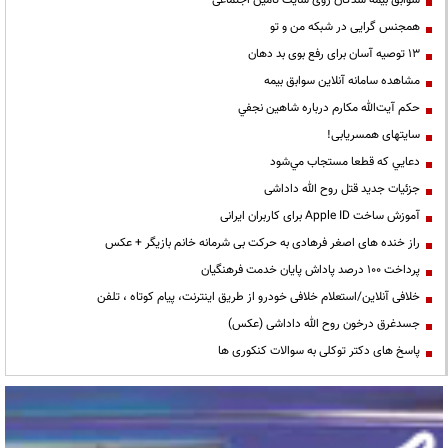
همجنس گرایی در شبکه من و تو
13 توصیه آسان برای رفع بوی بد دهان
مشاهده سامانه آنلاين سوابق بیمه
حكم آيت‌الله مكارم درباره شاهين نجفي
سایتهای همسریابی!
دعايي كه قطعا مستجاب مي‌شود
جزئیات جدید قتل روح الله داداشی
آموزش ساخت Apple ID برای کاربران ایرانی
راز خنده های اصغر فرهادی به حرکت بی شرمانه خانم بازیگر + عکس
پرداخت ۱۰۰ درصد پاداش پایان خدمت فرهنگیان
خلافی آنلاین/استعلام خلافی خودرو از طریق اینترنت، پیام کوتاه ، تلفن
جسدغرق درخون روح الله داداشی (عکس)
پاسخ های دکتر توکلی به سوالات کنکوری ها