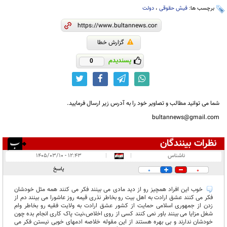
برچسب ها:
فیش حقوقی
،
دولت
گزارش خطا
پسندیدم
0
شما می توانید مطالب و تصاویر خود را به آدرس زیر ارسال فرمایید.
bultannews@gmail.com
نظرات بینندگان
انتشار یافته:
۷
ناشناس
|
|
۱۲:۴۳ - ۱۴۰۵/۰۳/۱۰
در انتظار بررسی:
پاسخ
0
0
غیر قابل انتشار:
۳۱
خوب این افراد همچیز رو از دید مادی می بینند فکر می کنند همه مثل خودشان
فکر می کنند عشق ارادت به اهل بیت رو بخاطر نذری قیمه روز عاشورا می بینند دم از
زدن از جمهوری اسلامی حمایت از کشور عشق ارادت به ولایت فقیه رو بخاطر وام
شغل مزایا می بینند باور نمی کنند کسی از روی اخلاص،نیت پاک کاری انجام بده چون
خودشان ندارند و بی بهره هستند از این مقوله خلاصه ادمهای خوبی نیستن فکر می