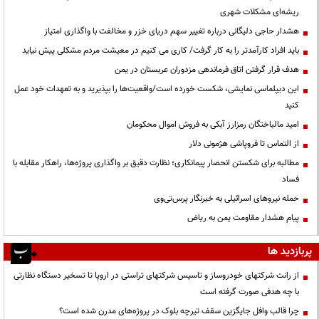
ریشه‌ای مشکلات شهری
هشدار حاجی دلیگانی درباره تغییر سهم دریای خزر و مخالفت با واگذاری امتیاز
باید افراد کارآمدتر را به کار گرفت/ کاری می کنیم در معیشت مردم مشکلی پیش نیاید
هدف قرار گرفتن اتاق‌ فرماندهی مزدوران عربستان در یمن
این دیپلماسی نمایشی، شکست خورده است/واقعیت‌ها را بپذیرید و به تعهدات خود عمل
کنید
امید مالباختگان رمزارز آبکی به فروش اموال محکومان
از التماس تا فروپاشی هژمونی دلار
مطالبه برای شکستن انحصار پیمانکاری؛ نظارت دقیق بر واگذاری پروژه‌ها، راهکار مقابله با
فساد
حمله نیروهای اسرائیلی به خبرنگار پرس‌تی‌وی
پیام هشدار مقاومت یمن به ریاض
پربازدید ها
از رانت‌ شرکتهای خودروساز و تاسیس شرکتهای تراستی در اروپا تا تسخیر دستگاه نظارتی
با چه هدفی صورت گرفته است
چرا قالب وافل جایگزین سقف تیرچه بلوک در پروژه‌های مدرن شده است؟