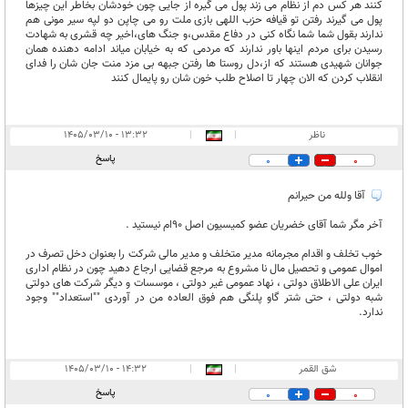
کنند هر کس دم از نظام می زند پول می گیره از جایی چون خودشان بخاطر این چیزها
پول می گیرند رفتن تو قیافه حزب اللهی بازی ملت رو می چاپن دو لپه سیر مونی هم
ندارند بقول شما شما نگاه کنی در دفاع مقدس،و جنگ های،اخیر چه قشری به شهادت
رسیدن برای مردم اینها باور ندارند که مردمی که به خیابان میاند ادامه دهنده همان
جوانان شهیدی هستند که از،دل روستا ها رفتن جبهه بی مزد منت جان شان را فدای
انقلاب کردن که الان چهار تا اصلاح طلب خون شان رو پایمال کنند
ناظر
|
|
۱۳:۳۲ - ۱۴۰۵/۰۳/۱۰
پاسخ
0
0
آقا ولله من حیرانم
آخر مگر شما آقای خضریان عضو کمیسیون اصل 90ام نیستید .
خوب تخلف و اقدام مجرمانه مدیر متخلف و مدیر مالی شرکت را بعنوان دخل تصرف در
اموال عمومی و تحصیل مال نا مشروع به مرجع قضایی ارجاع دهید چون در نظام اداری
ایران علی الاطلاق دولتی ، نهاد عمومی غیر دولتی ، موسسات و دیگر شرکت های دولتی
شبه دولتی ، حتی شتر گاو پلنگی هم فوق العاده من در آوردی ""استعداد"" وجود
ندارد.
شق القمر
|
|
۱۴:۳۲ - ۱۴۰۵/۰۳/۱۰
پاسخ
0
0