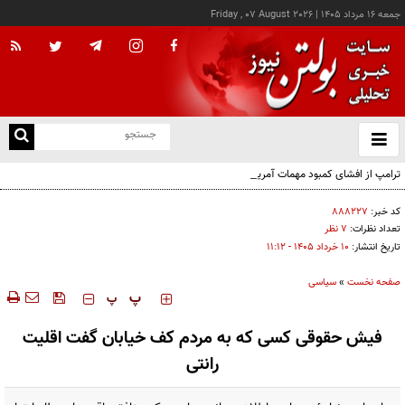
جمعه ۱۶ مرداد ۱۴۰۵
|
Friday , 07 August 2026
از
و
ته
ترامپ از افشای کمبود مهمات آمریکا خشمگین است
ن
نو
کد خبر:
۸۸۸۲۲۷
تعداد نظرات:
۷ نظر
تاریخ انتشار:
۱۰ خرداد ۱۴۰۵ - ۱۱:۱۲
صفحه نخست
»
سیاسی
‍‍‍ پ
پ
فیش حقوقی کسی که به مردم کف خیابان گفت اقلیت
رانتی