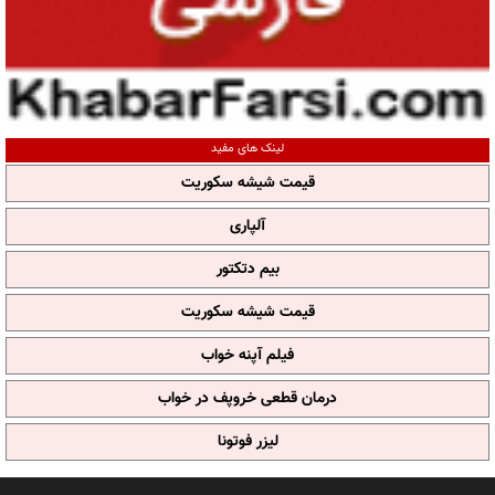
لینک های مفید
قیمت شیشه سکوریت
آلپاری
بیم دتکتور
قیمت شیشه سکوریت
فیلم آپنه خواب
درمان قطعی خروپف در خواب
لیزر فوتونا