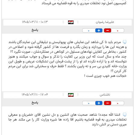
کمیسیون اصل نود تخلفات میدری را به قوه قضاییه می فرستاد
علیرضا رضوان
|
|
۱۰:۱۳ - ۱۴۰۵/۰۳/۱۱
پاسخ
0
0
مردم باید تا کی شاهد این نمایش های پوپولیستی و تبلیغاتی این نمایندگان باشند
و هزینه این ها را بپردازند و زمان بگذرد و فرصت ها از کشور گرفته شود و اصلاحی در
کشور ، بخاطر بی کفایتی نهادهای مسئول در کوتاهی در عملکردشان ، صورت نگیرد ؟!
چند ماه و سال است که این وزیر بی کفایت را تذکر و سوال و جواب میکنند و هنوز
نتوانسته اند و یا اراده نکرده اند او را از پشت فرمان این تشکیلات عریض و طویل این
وزارت خانه کلیدی بی سر و ته پایین بکشند ؟ فقط حرف و سخنرانی شد برای این مردم
کار کردن ؟!
خجالت هم خوب چیزی است !
ناشناس
|
|
۱۷:۰۴ - ۱۴۰۵/۰۳/۱۱
پاسخ
0
0
انشا الله مجددا شاهد صحبت های اتشین و دل نشین اقای خضریان و معرفی
تخلفات میدری به قوه قضاییه باشیم اقا زاده ها شیره وزارت کار را می مکند هر جا
میری دستی بر اتش دارند