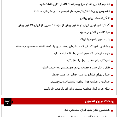
تخم‌مرغ‌هایی که در مرز پوسیدند تا اقتدار اداری اثبات شود
تشخیص روان‌شناختی ترامپ: «او تجسم خالص شیطان است!»
۲ گزینه صنعا برای ریاض
گستره امپراتوری ایران در ۵ قرن پیش از میلاد؛ تصویری از ایران ۲۵ قرن پیش
میانکاله در آتش می‌سوزد
زلزله شهر یاسوج را لرزاند
پزشکیان: تنها کسانی که در خیابان بودند ایران را نگه نداشتند همه سهیم هستند
پارچه فروشی که هیچ نسبتی با بانک آینده ندارد!
آمریکا ویزای سفیر برزیل را باطل کرد
نقض آتش‌بس و حملات رژیم صهیونیستی به جنوب لبنان
جدال بهرام افشاری و امین حیایی در صدر جدول
حمایت از هشت هزار نوآموز سیستان و بلوچستانی
تنگه هرمز قابل معامله نیست برای آمریکا معبر باز نکنید
پربحث ترین عناوین
هشتمین کلان شهر ایران مشخص شد
سوابق بیمه شدگان روی سایت تامین اجتماعی