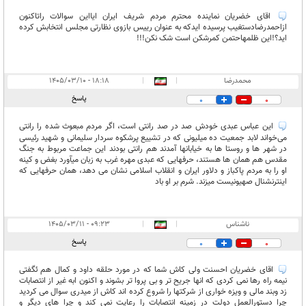
اقای خضریان نماینده محترم مردم شریف ایران ایااین سوالات راتاکنون
ازاحمدرضادستغیب پرسیده ایدکه به عنوان رییس بازوی نظارتی مجلس انتخابش کرده
اید؟!این ظلمهاحتمن کمرشکن است شک نکن!!!
محمدرضا
|
|
۱۸:۱۸ - ۱۴۰۵/۰۳/۱۰
پاسخ
0
0
این عباس عبدی خودش صد در صد رانتی است، اگر مردم مبعوث شده را رانتی
می‌خواند لابد جمعیت ده میلیونی که در تشییع پرشکوه سردار سلیمانی و شهید رئیسی
در شهر ها و روستا ها به خیابانها آمدند هم رانتی بودند این جماعت مربوط به جنگ
مقدس هم همان ها هستند، حرفهایی که عبدی مهره غرب به زبان میآورد بغض و کینه
او را به مردم پاکباز و دلاور ایران و انقلاب اسلامی نشان می دهد، همان حرفهایی که
اینترنشنال صهیونیست ميزند. شرم بر او باد
ناشناس
|
|
۰۹:۲۳ - ۱۴۰۵/۰۳/۱۱
پاسخ
0
0
اقای خضریان احسنت ولی کاش شما که در مورد حلقه داود و کمال هم ئگفتی
نیمه راه رها نمی کردی که انها جریح تر و بی پروا تر بشوند و اکنون ابه غیر از انتصابات
زد وبند مالی و ویزه خواری از شرکتها را شروع کرده اند کاش از میدری سوال می کردید
چرا دستورالعمل دولت در زمینه انتصابات را رعایت نمی کند و چرا های دیگر و