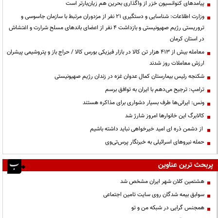
پیامدهای کنوانسیون خزر از واگذاری بحرین هم زیان‌بارتر است
وزارت اطلاعات: شناسایی و دستگیری ۲۱ نفر از مزدوران مرتبط با سازمان جاسوسی و
تروریستی رژیم صهیونیستی و بازداشت ۴ نفر از اعضای باندهای مسلح شرارت و اغتشاش
در استان کرمان
معامله بیش از ۴۱۳ هزار تن کالا در بازار فیزیکی بورس کالا / حراج باز و پتروشیمی پیشران
ارزش معاملات روز شدند
شکنجه رئیس بیمارستان کمال عدوان غزه در زندان رژیم صهیونیستی
ترامپ: ترجیح می‌دهم با ایران به توافق برسم
ونس: ایرانی‌ها طرف بسیار دشواری برای مذاکره هستند
کالابرگ این خانوارها امروز شارژ شد
از دشمن ذره ای امید خیرخواهی نباید داشته باشیم
حمله نیروهای اسرائیلی به خبرنگار پرس‌تی‌وی
پربحث ترین عناوین
هشتمین کلان شهر ایران مشخص شد
سوابق بیمه شدگان روی سایت تامین اجتماعی
همجنس گرایی در شبکه من و تو