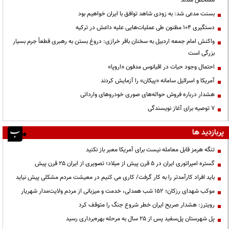
بسنت مدعی شد: به زودی شاهد توافق با ایران خواهیم بود
دستگیری ۱۰۴ مظنون طی عملیات‌هایی علیه داعش در ترکیه
واکنش امام جمعه اردبیل به سخنان باقر خرازی: دروغ بستن به رهبری قطعاً جرم بسیار
بزرگی است
احتمال وجود حیات در اقیانوس مدفون «اروپا»
آمریکا و اسرائیل سامانه «پیکان» را آزمایش کردند
هشدار درباره فروش حواله‌های صوری خودروهای وارداتی
۷ توصیه برای آغاز نویسندگی
پربازدید ها
تنگه هرمز قابل معامله نیست برای آمریکا معبر باز نکنید
گستره امپراتوری ایران در ۵ قرن پیش از میلاد؛ تصویری از ایران ۲۵ قرن پیش
باید افراد کارآمدتر را به کار گرفت/ کاری می کنیم در معیشت مردم مشکلی پیش نیاید
موکب شهدای رزکان؛ ۱۵۲ شب همدلی، خدمت و میزبانی از مردم ولایت‌مدار شهریار
رویترز: هشدار صریح ایران خطر شروع جنگ را متوقف کرد
پل شهرستان پل‌سفید پس از ۲۵ سال به مرحله بهره‌برداری رسید