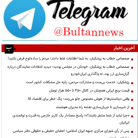
آخرین اخبار
صمصامی خطاب به پزشکیان: به شما اطلاعات غلط دادند؛ مردم را ساده‌لوح فرض نکنید!
صمصامی خطاب به پزشکیان: خودتان در مجلس بودید؛ دیدید انتقادات نمایندگان درباره
گران‌سازی ارز بود، نه واگذاری ایران‌خودرو
پزشکیان: خدمت بی‌منت و مشارکت مردمی، پایه حل مشکلات کشور است
قیمت‌ برنج ایرانی همچنان در کانال ۴۵۰ تا ۵۵۰ هزار تومان
وقتی دیتاسنترها از هوش مصنوعی جلو می‌زنند؛ زنگ خطر برای اقتصاد AI
از خبرسازی تا جریان‌سازی نقشه راه مدیران هوشمند
«چرا نباید از شما متنفر باشند؟»؛ پاسخ معنادار یک کاربر خارجی به قدرت و توانمندی
ایرانیان
پس از رأی شورای مرکزی جبهه ایران اسلامی؛ اعضای حقیقی و حقوقی دفتر سیاسی
مشخص شدند