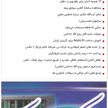
13 توصیه آسان برای رفع بوی بد دهان
مشاهده سامانه آنلاين سوابق بیمه
حكم آيت‌الله مكارم درباره شاهين نجفي
سایتهای همسریابی!
دعايي كه قطعا مستجاب مي‌شود
جزئیات جدید قتل روح الله داداشی
آموزش ساخت Apple ID برای کاربران ایرانی
راز خنده های اصغر فرهادی به حرکت بی شرمانه خانم بازیگر + عکس
پرداخت ۱۰۰ درصد پاداش پایان خدمت فرهنگیان
خلافی آنلاین/استعلام خلافی خودرو از طریق اینترنت، پیام کوتاه ، تلفن
جسدغرق درخون روح الله داداشی (عکس)
پاسخ های دکتر توکلی به سوالات کنکوری ها