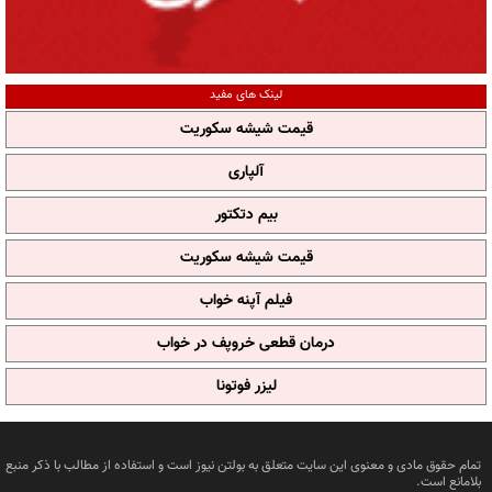
لینک های مفید
قیمت شیشه سکوریت
آلپاری
بیم دتکتور
قیمت شیشه سکوریت
فیلم آپنه خواب
درمان قطعی خروپف در خواب
لیزر فوتونا
تمام حقوق مادی و معنوی این سایت متعلق به بولتن نیوز است و استفاده از مطالب با ذکر منبع
بلامانع است.