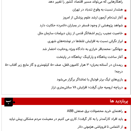
راهکارهایی که می‌تواند مسیر اقتصاد کشور را تغییر دهد
هشدار نسبت به وقوع تندباد در تهران
آغاز ثبت‌نام آزمون ارشد علوم پزشکی از امروز
شواهد پژوهشی از وجود فسفر در بمباران «لامرد» حکایت دارد
خاصیت عجیب رژیم اشغالگر قدس از زبان دیپلمات سازمان ملل
ابراز نگرانی نسبت به افزایش غلط‌ها در نوشته‌های شهری
جهانگیر: محمدباقر خرازی به دادگاه ویژه روحانیت احضار شد
آغاز ساخت پناهگاه و پارکینگ -پناهگاه در پایتخت
ریمـدان در آستانه بحران؛ ۳ هزار کامیون قفل، صف ۵۰ کیلومتری و گاز مایع زیر آفتاب ۵۰
درجه!
بازی‌های لیگ برتر فوتبال با تماشاگر برگزار می‌شود
دریاچه ارومیه جان گرفت؛ افزایش ۷۸ سانتی‌متری تراز
پربازدید ها
راهنمای خرید محصولات برق صنعتی ABB
باید افراد کارآمدتر را به کار گرفت/ کاری می کنیم در معیشت مردم مشکلی پیش نیاید
از التماس تا فروپاشی هژمونی دلار