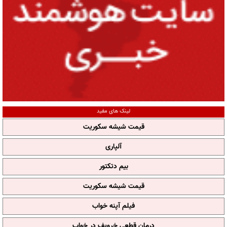
لینک های مفید
قیمت شیشه سکوریت
آلپاری
بیم دتکتور
قیمت شیشه سکوریت
فیلم آپنه خواب
درمان قطعی خروپف در خواب