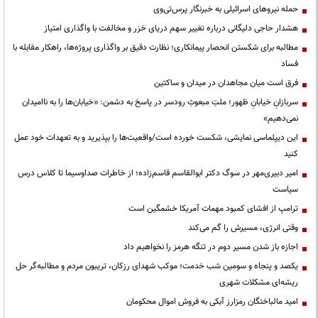
حمله نیروهای اسرائیلی به خبرنگار پرس‌تی‌وی
هشدار حاجی دلیگانی درباره تغییر سهم دریای خزر و مخالفت با واگذاری امتیاز
مطالبه برای شکستن انحصار پیمانکاری؛ نظارت دقیق بر واگذاری پروژه‌ها، راهکار مقابله با
فساد
فرق است میان مجاهدان در میدان و ساکتین
سربازانِ خیابانِ ظهور؛ ملتِ مبعوثِ رودسر در پاسخ به دشمن: «خیابان‌ها را به ناامیدان
نمی‌دهیم»
این دیپلماسی نمایشی، شکست خورده است/واقعیت‌ها را بپذیرید و به تعهدات خود عمل
کنید
امیر دبیری‌مهر در سوگ دکتر ابوالقاسم قاسم‌زاده؛ از خاطرات صداوسیما تا کلاس درس
سیاست
ترامپ از افشای کمبود مهمات آمریکا خشمگین است
وقتی انرژی، مسیرش را گم می‌کند
اجازه باز شدن مسیر دوم در تنگه هرمز را نخواهیم داد
یکصد و پنجاه و سومین شب خدمت؛ موکب شهدای رزکان، تریبون مردم و مطالبه‌گر حل
ریشه‌ای مشکلات شهری
امید مالباختگان رمزارز آبکی به فروش اموال محکومان