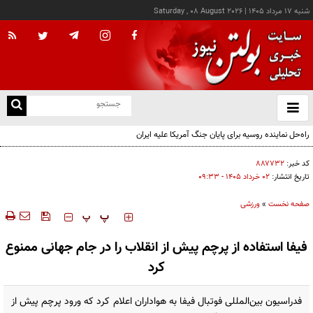
شنبه ۱۷ مرداد ۱۴۰۵
|
Saturday , 08 August 2026
از
و
ته
راه‌حل نماینده روسیه برای پایان جنگ آمریکا علیه ایران
ن
نو
کد خبر:
۸۸۷۷۳۲
تاریخ انتشار:
۰۲ خرداد ۱۴۰۵ - ۰۹:۳۳
صفحه نخست
»
ورزشی
‍‍‍ پ
پ
فیفا استفاده از پرچم پیش از انقلاب را در جام جهانی ممنوع
کرد
فدراسیون بین‌المللی فوتبال فیفا به هواداران اعلام کرد که ورود پرچم پیش از