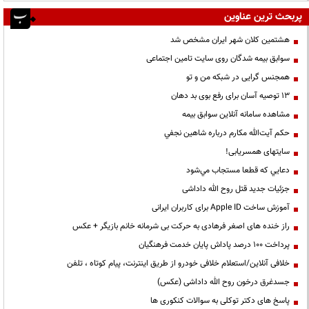
پربحث ترین عناوین
هشتمین کلان شهر ایران مشخص شد
سوابق بیمه شدگان روی سایت تامین اجتماعی
همجنس گرایی در شبکه من و تو
13 توصیه آسان برای رفع بوی بد دهان
مشاهده سامانه آنلاين سوابق بیمه
حكم آيت‌الله مكارم درباره شاهين نجفي
سایتهای همسریابی!
دعايي كه قطعا مستجاب مي‌شود
جزئیات جدید قتل روح الله داداشی
آموزش ساخت Apple ID برای کاربران ایرانی
راز خنده های اصغر فرهادی به حرکت بی شرمانه خانم بازیگر + عکس
پرداخت ۱۰۰ درصد پاداش پایان خدمت فرهنگیان
خلافی آنلاین/استعلام خلافی خودرو از طریق اینترنت، پیام کوتاه ، تلفن
جسدغرق درخون روح الله داداشی (عکس)
پاسخ های دکتر توکلی به سوالات کنکوری ها