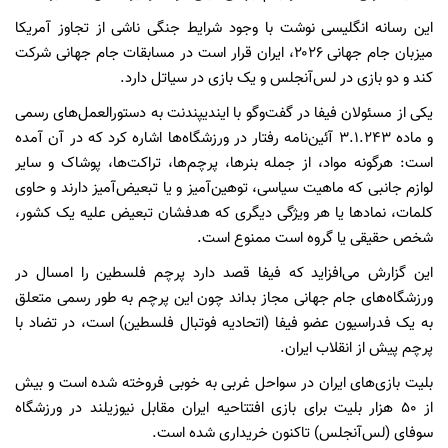
این رسانه انگلیسی نوشت با وجود شرایط جنگی ناشی از تجاوز آمریکا
میزبان جام جهانی ۲۰۲۶، ایران قرار است در مسابقات جام جهانی شرکت
کند و دو بازی در لس‌آنجلس و یک بازی در سیاتل دارد.
یکی از مسئولان فیفا در گفت‌وگو با ایندیپندنت به دستورالعمل‌های رسمی
و ماده ۳.۱.۲۴۳ آئین‌نامه رفتار در ورزشگاه‌ها اشاره کرد که در آن آمده
است: هرگونه مواد، از جمله بنرها، پرچم‌ها، تراکت‌ها، پوشاک و سایر
لوازم جانبی که ماهیت سیاسی، توهین‌آمیز و یا تبعیض‌آمیز دارند و حاوی
کلمات، نمادها یا هر ویژگی دیگری که هدفشان تبعیض علیه یک کشور،
شخص حقیقی یا گروه است ممنوع است.
این گزارش می‌افزاید که فیفا قصد دارد پرچم فلسطین را امسال در
ورزشگاه‌های جام جهانی مجاز بداند چون این پرچم به طور رسمی متعلق
به یک فدراسیون عضو فیفا (اتحادیه فوتبال فلسطین) است، در تضاد با
پرچم پیش از انقلاب ایران.
بلیت بازی‌های ایران در سواحل غربی به خوبی فروخته شده است و بیش
از ۵۰ هزار بلیت برای بازی افتتاحیه ایران مقابل نیوزیلند در ورزشگاه
سوفای (لس‌آنجلس) تاکنون خریداری شده است.