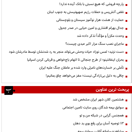
پارچه فروشی که هیچ نسبتی با بانک آینده ندارد!
نقض آتش‌بس و حملات رژیم صهیونیستی به جنوب لبنان
حمایت از هشت هزار نوآموز سیستان و بلوچستانی
جدال بهرام افشاری و امین حیایی در صدر جدول
وحدت مکرّراً و مؤکّداً تذکر داده شد
ماجرای نصب سنگ مزار اکبر عبدی چیست؟
دست نزنید؛ لمس نوزاد حیات وحش می‌تواند منجر به رد شدنشان توسط مادرشان شود
بحران اینفانتینو؛ از طرح جنجالی تا اتهام باج‌خواهی و قربانی کردن اسپانیا
تأملی بر خسارت‌های نامرئی وارد شده بر عاملان جنگ علیه ایران
چاقی به دلیل بی‌ارادگی نیست؛ مغز می‌خواهد چاق بمانیم!
پربحث ترین عناوین
هشتمین کلان شهر ایران مشخص شد
سوابق بیمه شدگان روی سایت تامین اجتماعی
همجنس گرایی در شبکه من و تو
13 توصیه آسان برای رفع بوی بد دهان
مشاهده سامانه آنلاين سوابق بیمه