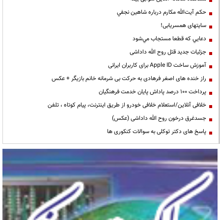
حكم آيت‌الله مكارم درباره شاهين نجفي
سایتهای همسریابی!
دعايي كه قطعا مستجاب مي‌شود
جزئیات جدید قتل روح الله داداشی
آموزش ساخت Apple ID برای کاربران ایرانی
راز خنده های اصغر فرهادی به حرکت بی شرمانه خانم بازیگر + عکس
پرداخت ۱۰۰ درصد پاداش پایان خدمت فرهنگیان
خلافی آنلاین/استعلام خلافی خودرو از طریق اینترنت، پیام کوتاه ، تلفن
جسدغرق درخون روح الله داداشی (عکس)
پاسخ های دکتر توکلی به سوالات کنکوری ها