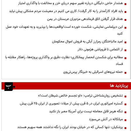
هشدار حاجی دلیگانی درباره تغییر سهم دریای خزر و مخالفت با واگذاری امتیاز
باید افراد کارآمدتر را به کار گرفت/ کاری می کنیم در معیشت مردم مشکلی پیش نیاید
هدف قرار گرفتن اتاق‌ فرماندهی مزدوران عربستان در یمن
این دیپلماسی نمایشی، شکست خورده است/واقعیت‌ها را بپذیرید و به تعهدات خود عمل
کنید
امید مالباختگان رمزارز آبکی به فروش اموال محکومان
از التماس تا فروپاشی هژمونی دلار
مطالبه برای شکستن انحصار پیمانکاری؛ نظارت دقیق بر واگذاری پروژه‌ها، راهکار مقابله با
فساد
حمله نیروهای اسرائیلی به خبرنگار پرس‌تی‌وی
پربازدید ها
تشخیص روان‌شناختی ترامپ: «او تجسم خالص شیطان است!»
گستره امپراتوری ایران در ۵ قرن پیش از میلاد؛ تصویری از ایران ۲۵ قرن پیش
تنگه هرمز قابل معامله نیست برای آمریکا معبر باز نکنید
میانکاله در آتش می‌سوزد
پزشکیان: تنها کسانی که در خیابان بودند ایران را نگه نداشتند همه سهیم هستند