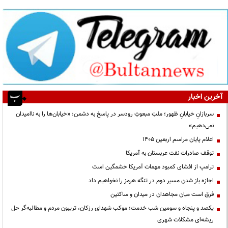
آخرین اخبار
سربازانِ خیابانِ ظهور؛ ملتِ مبعوثِ رودسر در پاسخ به دشمن: «خیابان‌ها را به ناامیدان
نمی‌دهیم»
اعلام پایان مراسم اربعین ۱۴۰۵
توقف صادرات نفت عربستان به آمریکا
ترامپ از افشای کمبود مهمات آمریکا خشمگین است
اجازه باز شدن مسیر دوم در تنگه هرمز را نخواهیم داد
فرق است میان مجاهدان در میدان و ساکتین
یکصد و پنجاه و سومین شب خدمت؛ موکب شهدای رزکان، تریبون مردم و مطالبه‌گر حل
ریشه‌ای مشکلات شهری