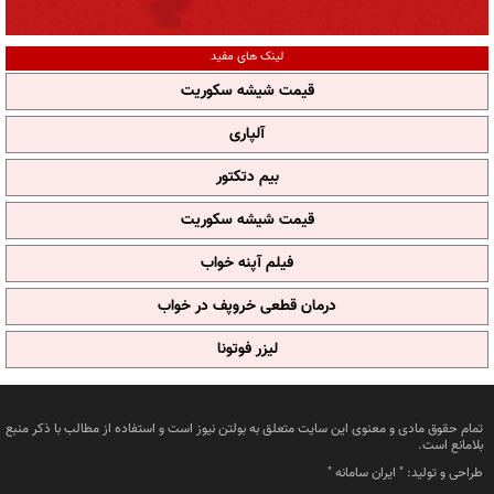
لینک های مفید
قیمت شیشه سکوریت
آلپاری
بیم دتکتور
قیمت شیشه سکوریت
فیلم آپنه خواب
درمان قطعی خروپف در خواب
لیزر فوتونا
تمام حقوق مادی و معنوی این سایت متعلق به بولتن نیوز است و استفاده از مطالب با ذکر منبع
بلامانع است.
طراحی و تولید: "
ایران سامانه
"