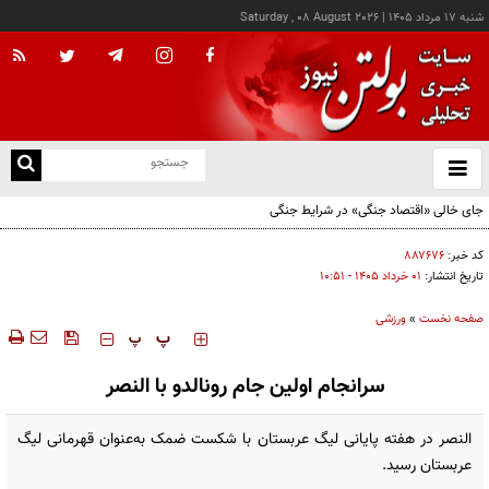
شنبه ۱۷ مرداد ۱۴۰۵
|
Saturday , 08 August 2026
از
و
ته
جای خالی «اقتصاد جنگی» در شرایط جنگی
ن
نو
کد خبر:
۸۸۷۶۷۶
تاریخ انتشار:
۰۱ خرداد ۱۴۰۵ - ۱۰:۵۱
صفحه نخست
»
ورزشی
‍‍‍ پ
پ
سرانجام اولین جام رونالدو با النصر
النصر در هفته پایانی لیگ عربستان با شکست ضمک به‌عنوان قهرمانی لیگ
عربستان رسید.