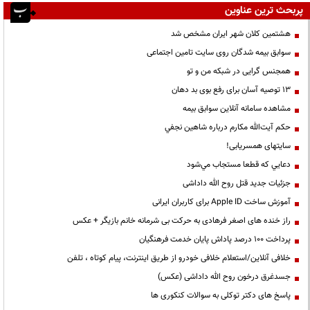
پربحث ترین عناوین
هشتمین کلان شهر ایران مشخص شد
سوابق بیمه شدگان روی سایت تامین اجتماعی
همجنس گرایی در شبکه من و تو
13 توصیه آسان برای رفع بوی بد دهان
مشاهده سامانه آنلاين سوابق بیمه
حكم آيت‌الله مكارم درباره شاهين نجفي
سایتهای همسریابی!
دعايي كه قطعا مستجاب مي‌شود
جزئیات جدید قتل روح الله داداشی
آموزش ساخت Apple ID برای کاربران ایرانی
راز خنده های اصغر فرهادی به حرکت بی شرمانه خانم بازیگر + عکس
پرداخت ۱۰۰ درصد پاداش پایان خدمت فرهنگیان
خلافی آنلاین/استعلام خلافی خودرو از طریق اینترنت، پیام کوتاه ، تلفن
جسدغرق درخون روح الله داداشی (عکس)
پاسخ های دکتر توکلی به سوالات کنکوری ها