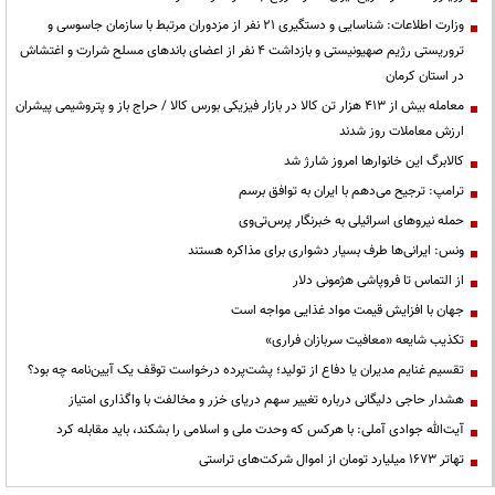
وزارت اطلاعات: شناسایی و دستگیری ۲۱ نفر از مزدوران مرتبط با سازمان جاسوسی و
تروریستی رژیم صهیونیستی و بازداشت ۴ نفر از اعضای باندهای مسلح شرارت و اغتشاش
در استان کرمان
معامله بیش از ۴۱۳ هزار تن کالا در بازار فیزیکی بورس کالا / حراج باز و پتروشیمی پیشران
ارزش معاملات روز شدند
کالابرگ این خانوارها امروز شارژ شد
ترامپ: ترجیح می‌دهم با ایران به توافق برسم
حمله نیروهای اسرائیلی به خبرنگار پرس‌تی‌وی
ونس: ایرانی‌ها طرف بسیار دشواری برای مذاکره هستند
از التماس تا فروپاشی هژمونی دلار
جهان با افزایش قیمت مواد غذایی مواجه است
تکذیب شایعه «معافیت سربازان فراری»
تقسیم غنایم مدیران یا دفاع از تولید؛ پشت‌پرده درخواست توقف یک آیین‌نامه چه بود؟
هشدار حاجی دلیگانی درباره تغییر سهم دریای خزر و مخالفت با واگذاری امتیاز
آیت‌الله جوادی آملی: با هرکس که وحدت ملی و اسلامی را بشکند، باید مقابله کرد
تهاتر ۱۶۷۳ میلیارد تومان از اموال شرکت‌های تراستی