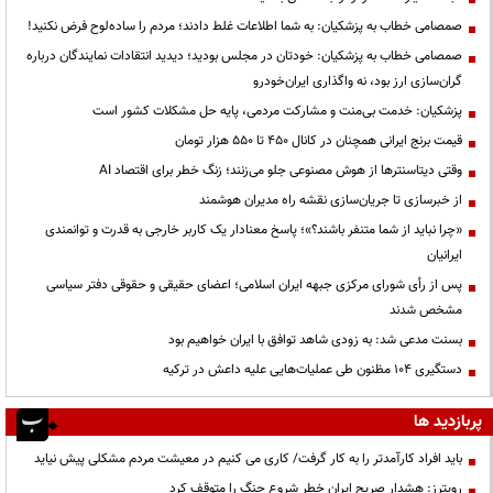
صمصامی خطاب به پزشکیان: به شما اطلاعات غلط دادند؛ مردم را ساده‌لوح فرض نکنید!
صمصامی خطاب به پزشکیان: خودتان در مجلس بودید؛ دیدید انتقادات نمایندگان درباره
گران‌سازی ارز بود، نه واگذاری ایران‌خودرو
پزشکیان: خدمت بی‌منت و مشارکت مردمی، پایه حل مشکلات کشور است
قیمت‌ برنج ایرانی همچنان در کانال ۴۵۰ تا ۵۵۰ هزار تومان
وقتی دیتاسنترها از هوش مصنوعی جلو می‌زنند؛ زنگ خطر برای اقتصاد AI
از خبرسازی تا جریان‌سازی نقشه راه مدیران هوشمند
«چرا نباید از شما متنفر باشند؟»؛ پاسخ معنادار یک کاربر خارجی به قدرت و توانمندی
ایرانیان
پس از رأی شورای مرکزی جبهه ایران اسلامی؛ اعضای حقیقی و حقوقی دفتر سیاسی
مشخص شدند
بسنت مدعی شد: به زودی شاهد توافق با ایران خواهیم بود
دستگیری ۱۰۴ مظنون طی عملیات‌هایی علیه داعش در ترکیه
پربازدید ها
باید افراد کارآمدتر را به کار گرفت/ کاری می کنیم در معیشت مردم مشکلی پیش نیاید
رویترز: هشدار صریح ایران خطر شروع جنگ را متوقف کرد