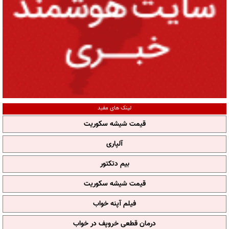
لینک های مفید
قیمت شیشه سکوریت
آلپاری
بیم دتکتور
قیمت شیشه سکوریت
فیلم آپنه خواب
درمان قطعی خروپف در خواب