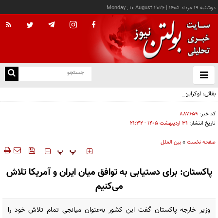
دوشنبه ۱۹ مرداد ۱۴۰۵
|
Monday , 10 August 2026
از
و
ته
بقائی: اوکراین جبران نکند، جبران می‌کنیم
ن
نو
کد خبر:
۸۸۷۶۵۹
تاریخ انتشار:
۳۱ ارديبهشت ۱۴۰۵ - ۲۱:۳۲
صفحه نخست
»
بین الملل
‍‍‍ پ
پ
پاکستان: برای دستیابی به توافق میان ایران و آمریکا تلاش
می‌کنیم
وزیر خارجه پاکستان گفت این کشور به‌عنوان میانجی تمام تلاش خود را