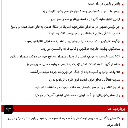
پاییز پربارش در راه است
بورس با عبور از ۵ میلیون و ۶۰۰ هزار باز هم رکورد تاریخی زد
اولین نطق نمایندگان در جلسه وبیناری صحن مجلس
چرا رئیس‌جمهور در ماجرای نقض‌عهد آمریکا در تنگهٔ هرمز، به‌جای «نبذ عهد» و پاسخ
قاطع، دلتنگیِ «تیم کارشناسی برای بررسی نقض» دارد؟
چگونه نقل‌قول منتسب به سردار وحیدی از هند به سخنرانی نتانیاهو رسید؟
سخنگوی وزارت خارجه: عراقچی و قالیباف به پاکستان می‌روند
۱۵۶ شب خدمت به مردم؛ تجلیل از پدران شهدای مدافع حرم در موکب شهدای رزکان
هشدار گرینلند به شرکت نفتی نزدیک به ترامپ درباره حفاری بدون مجوز
95 واحد تولیدی آسیب‌دیده از جنگ در تهران به چرخه تولید بازگشتند
بیروت فعلاً برنامه‌ای برای گفت‌وگوی تازه با تل‌آویو ندارد
تجاوز نظامی رژیم صهیونیستی به خاک سوریه در منطقه القنیطره
وال‌استریت‌ژرونال: جنگ با ایران ضعف‌های ارتش آمریکا را رو کرد
پربازدید ها
۳۰ سال واگذاری و خروج ثروت ملی؛ گام دوم تضعیف بنیه مردم وایجاد نارضایتی در بین
احاد مردم