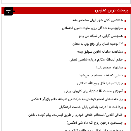
پربحث ترین عناوین
هشتمین کلان شهر ایران مشخص شد
سوابق بیمه شدگان روی سایت تامین اجتماعی
همجنس گرایی در شبکه من و تو
13 توصیه آسان برای رفع بوی بد دهان
مشاهده سامانه آنلاين سوابق بیمه
حكم آيت‌الله مكارم درباره شاهين نجفي
سایتهای همسریابی!
دعايي كه قطعا مستجاب مي‌شود
جزئیات جدید قتل روح الله داداشی
آموزش ساخت Apple ID برای کاربران ایرانی
راز خنده های اصغر فرهادی به حرکت بی شرمانه خانم بازیگر + عکس
پرداخت ۱۰۰ درصد پاداش پایان خدمت فرهنگیان
خلافی آنلاین/استعلام خلافی خودرو از طریق اینترنت، پیام کوتاه ، تلفن
جسدغرق درخون روح الله داداشی (عکس)
پاسخ های دکتر توکلی به سوالات کنکوری ها