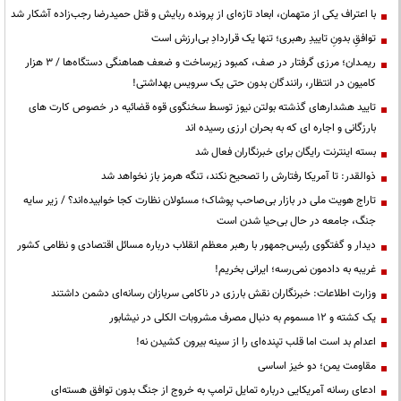
با اعتراف یکی از متهمان، ابعاد تازه‌ای از پرونده ربایش و قتل حمیدرضا رجب‌زاده آشکار شد
توافقِ بدونِ تاییدِ رهبری؛ تنها یک قراردادِ بی‌ارزش است
ریمـدان؛ مرزی گرفتار در صف، کمبود زیرساخت و ضعف هماهنگی دستگاه‌ها / ۳ هزار
کامیون در انتظار، رانندگان بدون حتی یک سرویس بهداشتی!
تایید هشدارهای گذشته بولتن نیوز توسط سخنگوی قوه قضائیه در خصوص کارت های
بارزگانی و اجاره ای که به بحران ارزی رسیده اند
بسته اینترنت رایگان برای خبرنگاران فعال شد
ذوالقدر: تا آمریکا رفتارش را تصحیح نکند، تنگه هرمز باز نخواهد شد
تاراج هویت ملی در بازار بی‌صاحب پوشاک؛ مسئولان نظارت کجا خوابیده‌اند؟ / زیر سایه
جنگ، جامعه در حال بی‌حیا شدن است
دیدار و گفتگوی رئیس‌جمهور با رهبر معظم انقلاب درباره مسائل اقتصادی و نظامی کشور
غریبه به دادمون نمی‌رسه؛ ایرانی بخریم!
وزارت اطلاعات: خبرنگاران نقش بارزی در ناکامی سربازان رسانه‌ای دشمن داشتند
یک کشته و ۱۲ مسموم به دنبال مصرف مشروبات الکلی در نیشابور
اعدام بد است اما قلب تپنده‌ای را از سینه بیرون کشیدن نه!
مقاومت یمن؛ دو خیز اساسی
ادعای رسانه آمریکایی درباره تمایل ترامپ به خروج از جنگ بدون توافق هسته‌ای