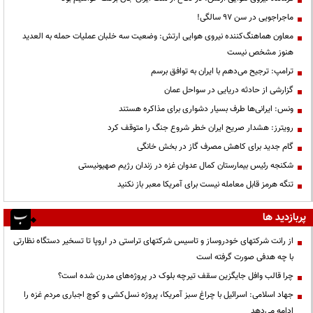
ماجراجویی در سن ۹۷ سالگی!
معاون هماهنگ‌کننده نیروی هوایی ارتش: وضعیت سه خلبان عملیات حمله به العدید
هنوز مشخص نیست
ترامپ: ترجیح می‌دهم با ایران به توافق برسم
گزارشی از حادثه دریایی در سواحل عمان
ونس: ایرانی‌ها طرف بسیار دشواری برای مذاکره هستند
رویترز: هشدار صریح ایران خطر شروع جنگ را متوقف کرد
گام جدید برای کاهش مصرف گاز در بخش خانگی
شکنجه رئیس بیمارستان کمال عدوان غزه در زندان رژیم صهیونیستی
تنگه هرمز قابل معامله نیست برای آمریکا معبر باز نکنید
پربازدید ها
از رانت‌ شرکتهای خودروساز و تاسیس شرکتهای تراستی در اروپا تا تسخیر دستگاه نظارتی
با چه هدفی صورت گرفته است
چرا قالب وافل جایگزین سقف تیرچه بلوک در پروژه‌های مدرن شده است؟
جهاد اسلامی: اسرائیل با چراغ سبز آمریکا، پروژه نسل‌کشی و کوچ اجباری مردم غزه را
ادامه می‌دهد