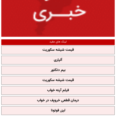
لینک های مفید
قیمت شیشه سکوریت
آلپاری
بیم دتکتور
قیمت شیشه سکوریت
فیلم آپنه خواب
درمان قطعی خروپف در خواب
لیزر فوتونا