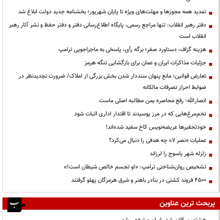
تمدید همه مجوزها و مهلت‌های ویژه تا پایان شهریور؛ بخشنامه جدید دولت ابلاغ شد
دفتر رهبر انقلاب: تنها مراجع رسمی، پایگاه اطلاع‌رسانی دفتر و دفتر حفظ و نشر آثار رهبر
انقلاب است
هزینه گزاف، دستاورد صفر؛ برگه رأی، پاسخی به ماجراجویی ترامپ
جزئیات مذاکرات ایران و عمان برای بازگشایی تنگه هرمز
تعارض قوانین؛ مانع پنهان سنددار شدن بخش بزرگی از املاک/ ضرورت تجدیدنظر در
ضوابط احراز تصرفات مالکانه
انصارالله: رفع محاصره یمن مطالبه اصلی ماست
تخم‌مرغ‌هایی که در مرز پوسیدند تا اقتدار اداری اثبات شود
خودتحقیرها عریضه‌نویس کاخ سفید شده‌اند!
عملیات «نصر ۷» چه هدفی را دنبال می‌کرد؟
زلزله شهر یاسوج را لرزاند
تشخیص روان‌شناختی ترامپ: «او تجسم خالص شیطان است!»
۴۵۰۰ فروند کشتی در بنادر باهنر و شرق هرمزگان پهلو گرفتند
پربحث ترین عناوین
هشتمین کلان شهر ایران مشخص شد