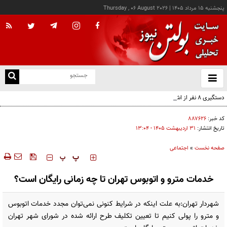
پنجشنبه ۱۵ مرداد ۱۴۰۵
|
Thursday , 06 August 2026
از
و
ته
دستگیری ۸ نفر از اشرار مسلح شاخص و مرتبطین گروهک‌های تروریستی
ن
نو
کد خبر:
۸۸۷۶۲۶
تاریخ انتشار:
۳۱ ارديبهشت ۱۴۰۵ - ۱۳:۰۴
صفحه نخست
»
اجتماعی
‍‍‍ پ
پ
خدمات مترو و اتوبوس تهران تا چه زمانی رایگان است؟
شهردار تهران:به علت اینکه در شرایط کنونی نمی‌توان مجدد خدمات اتوبوس
و مترو را پولی کنیم تا تعیین تکلیف طرح ارائه شده در شورای شهر تهران