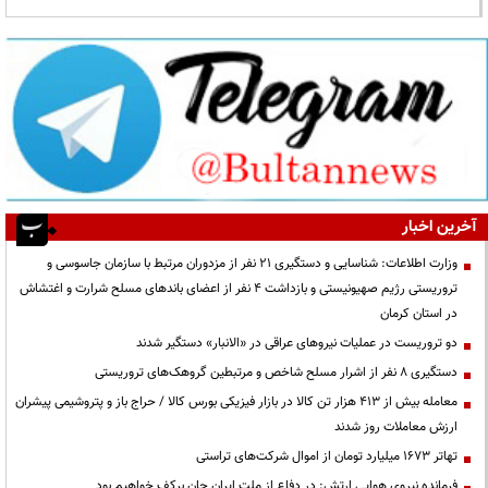
آخرین اخبار
وزارت اطلاعات: شناسایی و دستگیری ۲۱ نفر از مزدوران مرتبط با سازمان جاسوسی و
تروریستی رژیم صهیونیستی و بازداشت ۴ نفر از اعضای باندهای مسلح شرارت و اغتشاش
در استان کرمان
دو تروریست در عملیات نیروهای عراقی در «الانبار» دستگیر شدند
دستگیری ۸ نفر از اشرار مسلح شاخص و مرتبطین گروهک‌های تروریستی
معامله بیش از ۴۱۳ هزار تن کالا در بازار فیزیکی بورس کالا / حراج باز و پتروشیمی پیشران
ارزش معاملات روز شدند
تهاتر ۱۶۷۳ میلیارد تومان از اموال شرکت‌های تراستی
فرمانده نیروی هوایی ارتش: در دفاع از ملت ایران جان برکف خواهیم بود