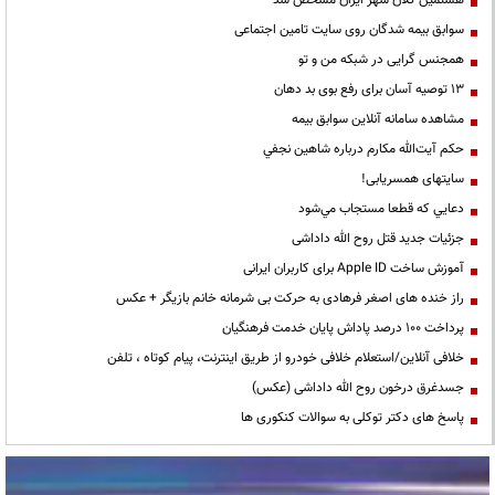
سوابق بیمه شدگان روی سایت تامین اجتماعی
همجنس گرایی در شبکه من و تو
13 توصیه آسان برای رفع بوی بد دهان
مشاهده سامانه آنلاين سوابق بیمه
حكم آيت‌الله مكارم درباره شاهين نجفي
سایتهای همسریابی!
دعايي كه قطعا مستجاب مي‌شود
جزئیات جدید قتل روح الله داداشی
آموزش ساخت Apple ID برای کاربران ایرانی
راز خنده های اصغر فرهادی به حرکت بی شرمانه خانم بازیگر + عکس
پرداخت ۱۰۰ درصد پاداش پایان خدمت فرهنگیان
خلافی آنلاین/استعلام خلافی خودرو از طریق اینترنت، پیام کوتاه ، تلفن
جسدغرق درخون روح الله داداشی (عکس)
پاسخ های دکتر توکلی به سوالات کنکوری ها