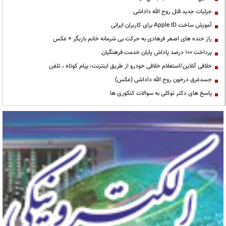
جزئیات جدید قتل روح الله داداشی
آموزش ساخت Apple ID برای کاربران ایرانی
راز خنده های اصغر فرهادی به حرکت بی شرمانه خانم بازیگر + عکس
پرداخت ۱۰۰ درصد پاداش پایان خدمت فرهنگیان
خلافی آنلاین/استعلام خلافی خودرو از طریق اینترنت، پیام کوتاه ، تلفن
جسدغرق درخون روح الله داداشی (عکس)
پاسخ های دکتر توکلی به سوالات کنکوری ها