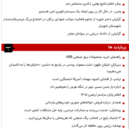
زمان اعلام نتایج نهایی دکتری مشخص شد
ونس: در حال کار بر روی ایجاد یک سیستم ناوبری امن هستیم
گزارش «خبر شهر» از تداوم فعالیت موکب شهدای رزکان در اجتماع بزرگ مردم ولایت‌مدار
شهرستان شهریار
گزارشی از حادثه دریایی در سواحل عمان
پربازدید ها
راهنمای خرید محصولات برق صنعتی ABB
سربازانِ خیابانِ ظهور؛ ملتِ مبعوثِ رودسر در پاسخ به دشمن: «خیابان‌ها را به ناامیدان
نمی‌دهیم»
ترامپ از افشای کمبود مهمات آمریکا خشمگین است
اجازه باز شدن مسیر دوم در تنگه هرمز را نخواهیم داد
اعلام پایان مراسم اربعین ۱۴۰۵
هشدار درباره فروش حواله‌های صوری خودروهای وارداتی
پزشکیان: خدمت بی‌منت و مشارکت مردمی، پایه حل مشکلات کشور است
3 اشتباه رایج در انتخاب رنگ صنعتی که هزینه‌اش را سال‌ها می‌پردازید...
نوشابه رژیمی روی حافظه اثر می‌گذارد