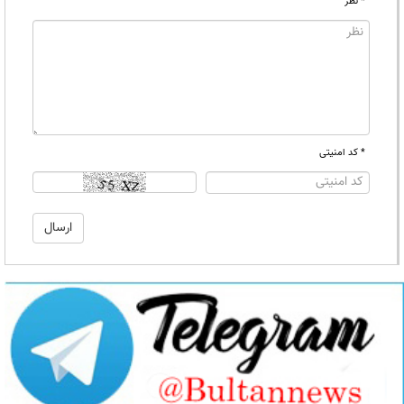
* نظر
* کد امنیتی