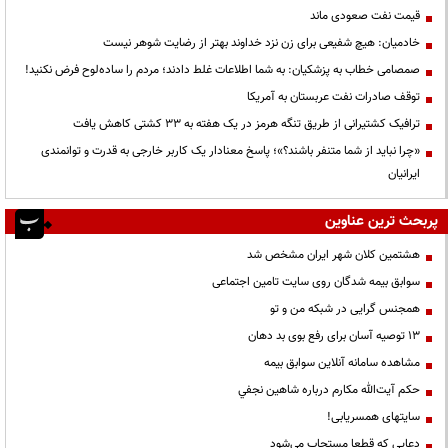
قیمت نفت صعودی ماند
خادمیان: هیچ شفیعی برای زن نزد خداوند بهتر از رضایت شوهر نیست
صمصامی خطاب به پزشکیان: به شما اطلاعات غلط دادند؛ مردم را ساده‌لوح فرض نکنید!
توقف صادرات نفت عربستان به آمریکا
ترافیک کشتیرانی از طریق تنگه هرمز در یک هفته به ۳۳ کشتی کاهش یافت
«چرا نباید از شما متنفر باشند؟»؛ پاسخ معنادار یک کاربر خارجی به قدرت و توانمندی
ایرانیان
پربحث ترین عناوین
هشتمین کلان شهر ایران مشخص شد
سوابق بیمه شدگان روی سایت تامین اجتماعی
همجنس گرایی در شبکه من و تو
13 توصیه آسان برای رفع بوی بد دهان
مشاهده سامانه آنلاين سوابق بیمه
حكم آيت‌الله مكارم درباره شاهين نجفي
سایتهای همسریابی!
دعايي كه قطعا مستجاب مي‌شود