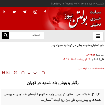
يکشنبه ۱۸ مرداد ۱۴۰۵
|
Sunday , 09 August 2026
از
و
ته
خبر تعطیلی مدرسه ایرانی در کویت به صورت رسمی اعلام نشده
ن
نو
کد خبر:
۸۸۷۴۵۴
تاریخ انتشار:
۲۸ ارديبهشت ۱۴۰۵ - ۱۶:۳۹
صفحه نخست
»
اجتماعی
‍‍‍ پ
پ
رگبار و وزش باد شدید در تهران
اداره کل هواشناسی استان تهران:بر پایه واکاوی الگوهای همدیدی و بررسی
نقشه‌های پیش‌یابی طی پنج روز آینده آسمان...