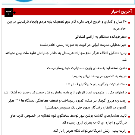
آخرین اخبار
۳۰ سال واگذاری و خروج ثروت ملی؛ گام دوم تضعیف بنیه مردم وایجاد نارضایتی در بین
احاد مردم
سفر فرمانده سنتکام به اراضی اشغالی
خبر تعطیلی مدرسه ایرانی در کویت به صورت رسمی اعلام نشده
یمن: تشکیل ائتلاف هرگز مانع مجازات عربستان به خاطر جنایاتش علیه ملت یمن نخواهد
شد
نشان استاندارد به معنای پایان مسئولیت خودروساز نیست
غریبه به دادمون نمی‌رسه؛ ایرانی بخریم!
بسته اینترنت رایگان برای خبرنگاران فعال شد
با اعتراف یکی از متهمان، ابعاد تازه‌ای از پرونده ربایش و قتل حمیدرضا رجب‌زاده آشکار شد
ریمـدان؛ مرزی گرفتار در صف، کمبود زیرساخت و ضعف هماهنگی دستگاه‌ها / ۳ هزار
کامیون در انتظار، رانندگان بدون حتی یک سرویس بهداشتی!
تایید هشدارهای گذشته بولتن نیوز توسط سخنگوی قوه قضائیه در خصوص کارت های
بارزگانی و اجاره ای که به بحران ارزی رسیده اند
رابرت پیپ: ارتش آمریکا نمی‌تواند تنگه هرمز را باز کند