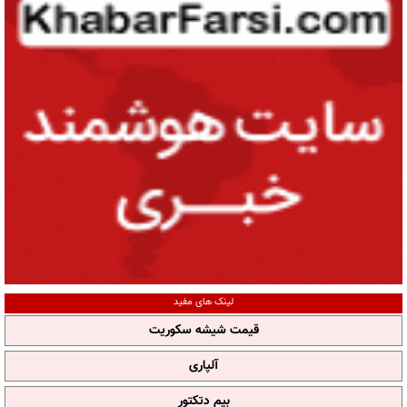
لینک های مفید
قیمت شیشه سکوریت
آلپاری
بیم دتکتور