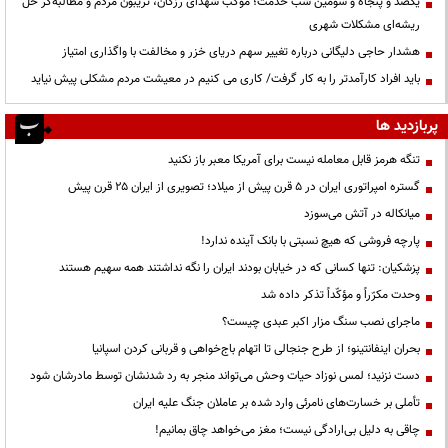
یکصد و پنجاه و سومین شب خدمت؛ موکب شهدای رزکان، تریبون مردم و مطالبه‌گر حل
ریشه‌ای مشکلات شهری
هشدار حاجی دلیگانی درباره تغییر سهم دریای خزر و مخالفت با واگذاری امتیاز
باید افراد کارآمدتر را به کار گرفت/ کاری می کنیم در معیشت مردم مشکلی پیش نیاید
پربازدید ها
تنگه هرمز قابل معامله نیست برای آمریکا معبر باز نکنید
گستره امپراتوری ایران در ۵ قرن پیش از میلاد؛ تصویری از ایران ۲۵ قرن پیش
میانکاله در آتش می‌سوزد
پارچه فروشی که هیچ نسبتی با بانک آینده ندارد!
پزشکیان: تنها کسانی که در خیابان بودند ایران را نگه نداشتند همه سهیم هستند
وحدت مکرّراً و مؤکّداً تذکر داده شد
ماجرای نصب سنگ مزار اکبر عبدی چیست؟
بحران اینفانتینو؛ از طرح جنجالی تا اتهام باج‌خواهی و قربانی کردن اسپانیا
دست نزنید؛ لمس نوزاد حیات وحش می‌تواند منجر به رد شدنشان توسط مادرشان شود
تأملی بر خسارت‌های نامرئی وارد شده بر عاملان جنگ علیه ایران
چاقی به دلیل بی‌ارادگی نیست؛ مغز می‌خواهد چاق بمانیم!