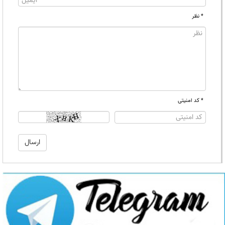
* نظر
* کد امنیتی