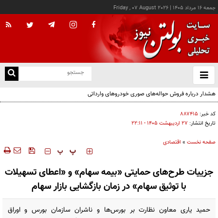
جمعه ۱۶ مرداد ۱۴۰۵
|
Friday , 07 August 2026
از
و
ته
هشدار درباره فروش حواله‌های صوری خودروهای وارداتی
ن
نو
کد خبر:
۸۸۷۴۱۵
تاریخ انتشار:
۲۷ ارديبهشت ۱۴۰۵ - ۲۲:۱۱
صفحه نخست
»
اقتصادی
‍‍‍ پ
پ
جزییات طرح‌های حمایتی «بیمه سهام» و «اعطای تسهیلات
با توثیق سهام» در زمان بازگشایی بازار سهام
حمید یاری معاون نظارت بر بورس‌ها و ناشران سازمان بورس و اوراق