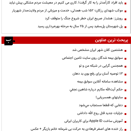
باید افراد کارآمدتر را به کار گرفت/ کاری می کنیم در معیشت مردم مشکلی پیش نیاید
موکب شهدای رزکان؛ ۱۵۲ شب همدلی، خدمت و میزبانی از مردم ولایت‌مدار شهریار
رویترز: هشدار صریح ایران خطر شروع جنگ را متوقف کرد
پل شهرستان پل‌سفید پس از ۲۵ سال به مرحله بهره‌برداری رسید
پربحث ترین عناوین
هشتمین کلان شهر ایران مشخص شد
سوابق بیمه شدگان روی سایت تامین اجتماعی
همجنس گرایی در شبکه من و تو
13 توصیه آسان برای رفع بوی بد دهان
مشاهده سامانه آنلاين سوابق بیمه
حكم آيت‌الله مكارم درباره شاهين نجفي
سایتهای همسریابی!
دعايي كه قطعا مستجاب مي‌شود
جزئیات جدید قتل روح الله داداشی
آموزش ساخت Apple ID برای کاربران ایرانی
راز خنده های اصغر فرهادی به حرکت بی شرمانه خانم بازیگر + عکس