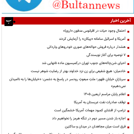
آخرین اخبار
احتمال وجود حیات در اقیانوس مدفون «اروپا»
آمریکا و اسرائیل سامانه «پیکان» را آزمایش کردند
هشدار درباره فروش حواله‌های صوری خودروهای وارداتی
۷ توصیه برای آغاز نویسندگی
احیای شن‌چاله‌های جنوب تهران درکمیسیون ماده ۵نهایی شد
خادمیان: هیچ شفیعی برای زن نزد خداوند بهتر از رضایت شوهر نیست
سربازانِ خیابانِ ظهور؛ ملتِ مبعوثِ رودسر در پاسخ به دشمن: «خیابان‌ها را به ناامیدان
نمی‌دهیم»
اعلام پایان مراسم اربعین ۱۴۰۵
توقف صادرات نفت عربستان به آمریکا
ترامپ از افشای کمبود مهمات آمریکا خشمگین است
اجازه باز شدن مسیر دوم در تنگه هرمز را نخواهیم داد
فرق است میان مجاهدان در میدان و ساکتین