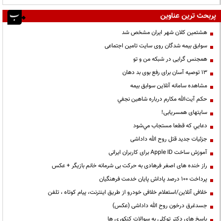
پربحث ترین عناوین
هشتمین کلان شهر ایران مشخص شد
سوابق بیمه شدگان روی سایت تامین اجتماعی
همجنس گرایی در شبکه من و تو
13 توصیه آسان برای رفع بوی بد دهان
مشاهده سامانه آنلاين سوابق بیمه
حكم آيت‌الله مكارم درباره شاهين نجفي
سایتهای همسریابی!
دعايي كه قطعا مستجاب مي‌شود
جزئیات جدید قتل روح الله داداشی
آموزش ساخت Apple ID برای کاربران ایرانی
راز خنده های اصغر فرهادی به حرکت بی شرمانه خانم بازیگر + عکس
پرداخت ۱۰۰ درصد پاداش پایان خدمت فرهنگیان
خلافی آنلاین/استعلام خلافی خودرو از طریق اینترنت، پیام کوتاه ، تلفن
جسدغرق درخون روح الله داداشی (عکس)
پاسخ های دکتر توکلی به سوالات کنکوری ها