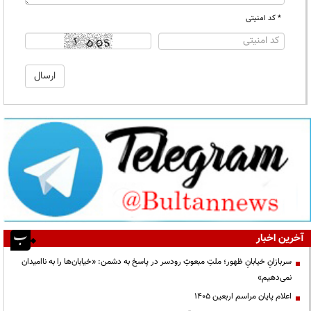
* کد امنیتی
آخرین اخبار
سربازانِ خیابانِ ظهور؛ ملتِ مبعوثِ رودسر در پاسخ به دشمن: «خیابان‌ها را به ناامیدان
نمی‌دهیم»
اعلام پایان مراسم اربعین ۱۴۰۵