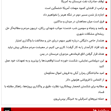
توقف صادرات نفت عربستان به آمریکا
ترامپ از افشای کمبود مهمات آمریکا خشمگین است
اجازه باز شدن مسیر دوم در تنگه هرمز را نخواهیم داد
فرق است میان مجاهدان در میدان و ساکتین
یکصد و پنجاه و سومین شب خدمت؛ موکب شهدای رزکان، تریبون مردم و مطالبه‌گر حل
ریشه‌ای مشکلات شهری
هشدار حاجی دلیگانی درباره تغییر سهم دریای خزر و مخالفت با واگذاری امتیاز
باید افراد کارآمدتر را به کار گرفت/ کاری می کنیم در معیشت مردم مشکلی پیش نیاید
هدف قرار گرفتن اتاق‌ فرماندهی مزدوران عربستان در یمن
این دیپلماسی نمایشی، شکست خورده است/واقعیت‌ها را بپذیرید و به تعهدات خود عمل
کنید
امید مالباختگان رمزارز آبکی به فروش اموال محکومان
از التماس تا فروپاشی هژمونی دلار
مطالبه برای شکستن انحصار پیمانکاری؛ نظارت دقیق بر واگذاری پروژه‌ها، راهکار مقابله با
فساد
حمله نیروهای اسرائیلی به خبرنگار پرس‌تی‌وی
پربازدید ها