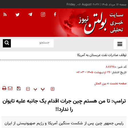
جمعه ۱۶ مرداد ۱۴۰۵
|
Friday , 07 August 2026
از
و
ته
توقف صادرات نفت عربستان به آمریکا
ن
نو
کد خبر:
۸۸۷۲۸۰
تاریخ انتشار:
۲۶ ارديبهشت ۱۴۰۵ - ۰۷:۰۳
صفحه نخست
»
بین الملل
‍‍‍ پ
پ
ترامپ: تا من هستم چین جرات اقدام یک جانبه علیه تایوان
را ندارد!!
رئیس جمهور چین پس از شکست سنگین آمریکا و رژیم صهیونیستی از ایران