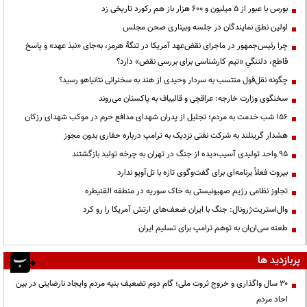
بورس با عبور از ۵ میلیون و ۶۰۰ هزار باز هم رکورد تاریخی زد
اولین نطق نمایندگان در جلسه وبیناری صحن مجلس
چرا رئیس‌جمهور در ماجرای نقض‌عهد آمریکا در تنگهٔ هرمز، به‌جای «نبذ عهد» و پاسخ
قاطع، دلتنگیِ «تیم کارشناسی برای بررسی نقض» دارد؟
چگونه نقل‌قول منتسب به سردار وحیدی از هند به سخنرانی نتانیاهو رسید؟
سخنگوی وزارت خارجه: عراقچی و قالیباف به پاکستان می‌روند
۱۵۶ شب خدمت به مردم؛ تجلیل از پدران شهدای مدافع حرم در موکب شهدای رزکان
هشدار گرینلند به شرکت نفتی نزدیک به ترامپ درباره حفاری بدون مجوز
95 واحد تولیدی آسیب‌دیده از جنگ در تهران به چرخه تولید بازگشتند
بیروت فعلاً برنامه‌ای برای گفت‌وگوی تازه با تل‌آویو ندارد
تجاوز نظامی رژیم صهیونیستی به خاک سوریه در منطقه القنیطره
وال‌استریت‌ژرونال: جنگ با ایران ضعف‌های ارتش آمریکا را رو کرد
طعنه سی‌ان‌ان به توهم ترامپ برای تسلیم ایران
پربازدید ها
۳۰ سال واگذاری و خروج ثروت ملی؛ گام دوم تضعیف بنیه مردم وایجاد نارضایتی در بین
احاد مردم