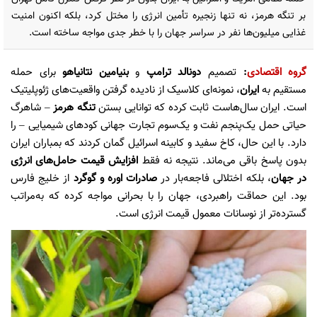
بر تنگه هرمز، نه تنها زنجیره تأمین انرژی را مختل کرد، بلکه اکنون امنیت
غذایی میلیون‌ها نفر در سراسر جهان را با خطر جدی مواجه ساخته است.
گروه اقتصادی
:
تصمیم
دونالد ترامپ
و
بنیامین نتانیاهو
برای حمله
مستقیم به
ایران
، نمونه‌ای کلاسیک از نادیده گرفتن واقعیت‌های ژئوپلیتیک
است. ایران سال‌هاست ثابت کرده که توانایی بستن
تنگه هرمز
– شاهرگ
حیاتی حمل یک‌پنجم نفت و یک‌سوم تجارت جهانی کود‌های شیمیایی – را
دارد. با این حال، کاخ سفید و کابینه اسرائیل گمان کردند که بمباران ایران
بدون پاسخ باقی می‌ماند. نتیجه نه فقط
افزایش قیمت حامل‌های انرژی
در جهان
، بلکه اختلالی فاجعه‌بار در
صادرات اوره و گوگرد
از خلیج فارس
بود. این حماقت راهبردی، جهان را با بحرانی مواجه کرده که به‌مراتب
گسترده‌تر از نوسانات معمول قیمت انرژی است.