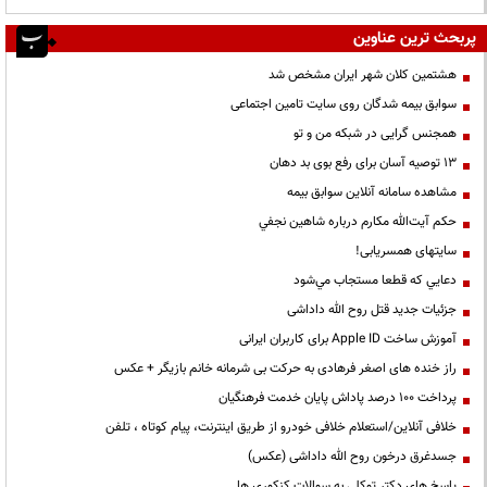
پربحث ترین عناوین
هشتمین کلان شهر ایران مشخص شد
سوابق بیمه شدگان روی سایت تامین اجتماعی
همجنس گرایی در شبکه من و تو
13 توصیه آسان برای رفع بوی بد دهان
مشاهده سامانه آنلاين سوابق بیمه
حكم آيت‌الله مكارم درباره شاهين نجفي
سایتهای همسریابی!
دعايي كه قطعا مستجاب مي‌شود
جزئیات جدید قتل روح الله داداشی
آموزش ساخت Apple ID برای کاربران ایرانی
راز خنده های اصغر فرهادی به حرکت بی شرمانه خانم بازیگر + عکس
پرداخت ۱۰۰ درصد پاداش پایان خدمت فرهنگیان
خلافی آنلاین/استعلام خلافی خودرو از طریق اینترنت، پیام کوتاه ، تلفن
جسدغرق درخون روح الله داداشی (عکس)
پاسخ های دکتر توکلی به سوالات کنکوری ها