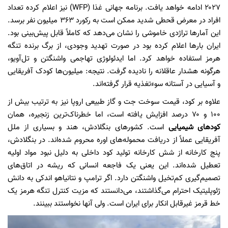
۲۰۲۷ ادامه خواهد یافت. برنامه جهانی غذا (WFP) نیز اعلام کرده تعداد
افراد در معرض قحطی شدید ممکن است به رکورد ۳۶۳ میلیون نفر برسد.
این آمار‌ها تراژدی خاموشی را نشان می‌دهد که کاملاً قابل پیش‌بینی بود.
ایران بار‌ها اعلام کرده بود در صورت تهدید وجودی، از برگ برنده تنگه
هرمز استفاده خواهد کرد. اما ایدئولوژی تهاجمی واشنگتن و تل‌آویو،
هرگونه هشدار عاقلانه را نادیده گرفت. نتیجه: میلیون‌ها کودک آفریقایی
و آسیایی در آستانه سوءتغذیه قرار گرفته‌اند.
علاوه بر کود، قیمت سوخت جت و گاز طبیعی اروپا نیز به ترتیب بیش از
۱۰۰ و ۷۰ درصد افزایش یافته است، اما خطرناک‌ترین زنجیره، همان
کود‌های شیمیایی
است. کشور‌های بنگلادش، هند و بسیاری از ملل
آفریقایی عملاً از دریافت محموله‌های اوره محروم شده‌اند. در بنگلادش،
پنج کارخانه از شش کارخانه تولید کود داخلی به دلیل نبود مواد اولیه
تعطیل شده‌اند. این یعنی یک فاجعه انسانی که ریشه در اتاق‌های
تصمیم‌گیری کم‌تخیل واشنگتن دارد. اگر ترامپ و نتانیاهو اندکی به دانش
ژئوپلیتیک احترام می‌گذاشتند، می‌دانستند که مزیت کنترل تنگه هرمز یک
خط قرمز غیرقابل انکار برای ایران است. ولی آنها نخواستند ببینند.