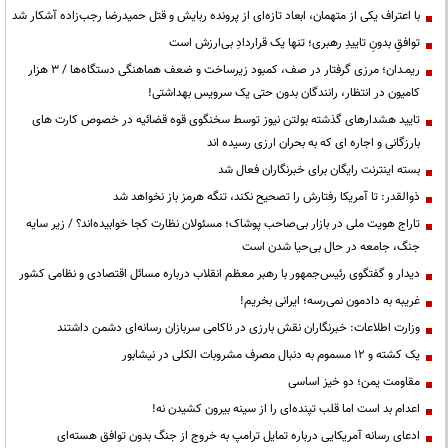
با اعتراف یکی از متهمان، ابعاد تازه‌ای از پرونده ربایش و قتل حمیدرضا رجب‌زاده آشکار شد
توافقِ بدونِ تاییدِ رهبری؛ تنها یک قراردادِ بی‌ارزش است
ریمـدان؛ مرزی گرفتار در صف، کمبود زیرساخت و ضعف هماهنگی دستگاه‌ها / ۳ هزار
کامیون در انتظار، رانندگان بدون حتی یک سرویس بهداشتی!
تایید هشدارهای گذشته بولتن نیوز توسط سخنگوی قوه قضائیه در خصوص کارت های
بارزگانی و اجاره ای که به بحران ارزی رسیده اند
بسته اینترنت رایگان برای خبرنگاران فعال شد
ذوالقدر: تا آمریکا رفتارش را تصحیح نکند، تنگه هرمز باز نخواهد شد
تاراج هویت ملی در بازار بی‌صاحب پوشاک؛ مسئولان نظارت کجا خوابیده‌اند؟ / زیر سایه
جنگ، جامعه در حال بی‌حیا شدن است
دیدار و گفتگوی رئیس‌جمهور با رهبر معظم انقلاب درباره مسائل اقتصادی و نظامی کشور
غریبه به دادمون نمی‌رسه؛ ایرانی بخریم!
وزارت اطلاعات: خبرنگاران نقش بارزی در ناکامی سربازان رسانه‌ای دشمن داشتند
یک کشته و ۱۲ مسموم به دنبال مصرف مشروبات الکلی در نیشابور
مقاومت یمن؛ دو خیز اساسی
اعدام بد است اما قلب تپنده‌ای را از سینه بیرون کشیدن نه!
ادعای رسانه آمریکایی درباره تمایل ترامپ به خروج از جنگ بدون توافق هسته‌ای