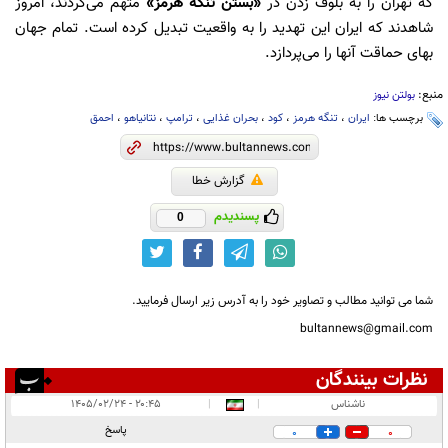
که تهران را به بلوف زدن در
«بستن تنگه هرمز»
متهم می‌کردند، امروز
شاهدند که ایران این تهدید را به واقعیت تبدیل کرده است. تمام جهان
بهای حماقت آنها را می‌پردازد.
منبع:
بولتن نیوز
برچسب ها:
ایران
،
تنگه هرمز
،
کود
،
بحران غذایی
،
ترامپ
،
نتانیاهو
،
احمق
گزارش خطا
پسندیدم
0
شما می توانید مطالب و تصاویر خود را به آدرس زیر ارسال فرمایید.
bultannews@gmail.com
نظرات بینندگان
انتشار یافته:
۱
ناشناس
|
|
۲۰:۴۵ - ۱۴۰۵/۰۲/۲۴
در انتظار بررسی:
پاسخ
0
0